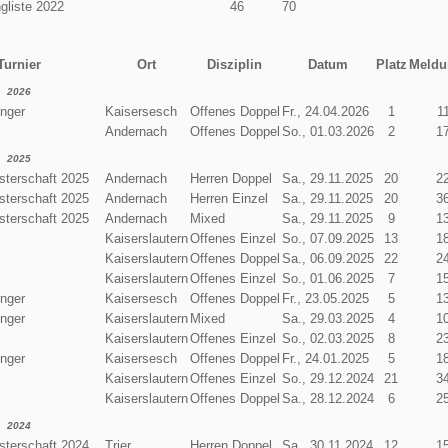
gliste 2022
46
70
Turnier
Ort
Disziplin
Datum
Platz
Meldu
2026
enger
Kaisersesch
Offenes Doppel
Fr., 24.04.2026
1
1
Andernach
Offenes Doppel
So., 01.03.2026
2
1
2025
terschaft 2025
Andernach
Herren Doppel
Sa., 29.11.2025
20
2
terschaft 2025
Andernach
Herren Einzel
Sa., 29.11.2025
20
3
terschaft 2025
Andernach
Mixed
Sa., 29.11.2025
9
1
Kaiserslautern
Offenes Einzel
So., 07.09.2025
13
1
Kaiserslautern
Offenes Doppel
Sa., 06.09.2025
22
2
Kaiserslautern
Offenes Einzel
So., 01.06.2025
7
1
enger
Kaisersesch
Offenes Doppel
Fr., 23.05.2025
5
1
enger
Kaiserslautern
Mixed
Sa., 29.03.2025
4
1
Kaiserslautern
Offenes Einzel
So., 02.03.2025
8
2
enger
Kaisersesch
Offenes Doppel
Fr., 24.01.2025
5
1
Kaiserslautern
Offenes Einzel
So., 29.12.2024
21
3
Kaiserslautern
Offenes Doppel
Sa., 28.12.2024
6
2
2024
terschaft 2024
Trier
Herren Doppel
Sa., 30.11.2024
12
1