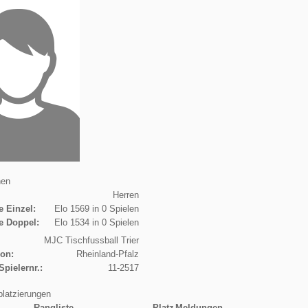
nen
Herren
e Einzel:
Elo 1569 in 0 Spielen
e Doppel:
Elo 1534 in 0 Spielen
MJC Tischfussball Trier
ion:
Rheinland-Pfalz
Spielernr.:
11-2517
platzierungen
Rangliste
Platz
Meldungen