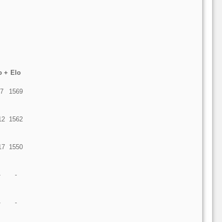
o +
Elo
7
1569
12
1562
17
1550
-
-
-
-