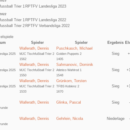
2023
ussball Trier 1
RPTFV Landesliga 2023
2022
ussball Trier 1
RPTFV Landesliga 2022
ussball Trier 2
RPTFV Verbandsliga 2022
elspiele
tum
Spieler
Spieler
Ergebnis
El
Wallerath, Dennis
Puschkasch, Michael
Sieg
+
sliga 2025
MJC Tischfußball Trier 2
Golden Puppets 2
1562
1405
Wallerath, Dennis
Sahmanovic, Dominik
Sieg
+
sliga 2025
MJC Tischfußball Trier 2
Atletico Wahlrod 1
1550
1548
Wallerath, Dennis
Grünkorn, Torsten
Sieg
+
sliga 2025
MJC Tischfußball Trier 2
TFBS Koblenz 2
1533
1670
Wallerath, Dennis
Glinka, Pascal
Sieg
runde
Wallerath, Dennis
Gehrlein, Nicola
Niederlage
runde