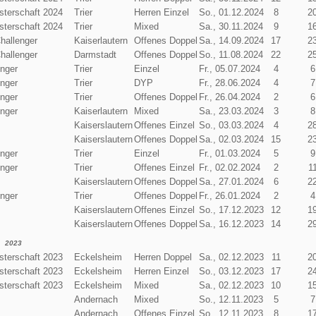
terschaft 2024
Trier
Herren Einzel
So., 01.12.2024
8
2
terschaft 2024
Trier
Mixed
Sa., 30.11.2024
9
1
hallenger
Kaiserlautern
Offenes Doppel
Sa., 14.09.2024
17
2
hallenger
Darmstadt
Offenes Doppel
So., 11.08.2024
22
2
enger
Trier
Einzel
Fr., 05.07.2024
4
6
enger
Trier
DYP
Fr., 28.06.2024
4
7
enger
Trier
Offenes Doppel
Fr., 26.04.2024
2
6
enger
Kaiserlautern
Mixed
Sa., 23.03.2024
3
8
Kaiserslautern
Offenes Einzel
So., 03.03.2024
4
2
Kaiserslautern
Offenes Doppel
Sa., 02.03.2024
15
2
enger
Trier
Einzel
Fr., 01.03.2024
5
9
enger
Trier
Offenes Einzel
Fr., 02.02.2024
2
1
Kaiserslautern
Offenes Doppel
Sa., 27.01.2024
6
2
enger
Trier
Offenes Doppel
Fr., 26.01.2024
2
4
Kaiserslautern
Offenes Einzel
So., 17.12.2023
12
1
Kaiserslautern
Offenes Doppel
Sa., 16.12.2023
14
2
2023
terschaft 2023
Eckelsheim
Herren Doppel
Sa., 02.12.2023
11
2
terschaft 2023
Eckelsheim
Herren Einzel
So., 03.12.2023
17
2
terschaft 2023
Eckelsheim
Mixed
Sa., 02.12.2023
10
1
Andernach
Mixed
So., 12.11.2023
5
7
Andernach
Offenes Einzel
So., 12.11.2023
8
1