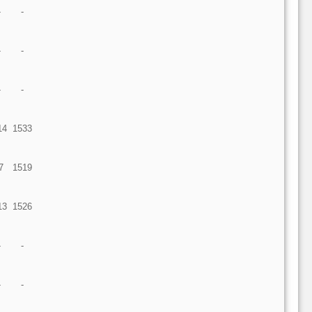
-
-
-
-
-
-
14
1533
7
1519
13
1526
-
-
-
-