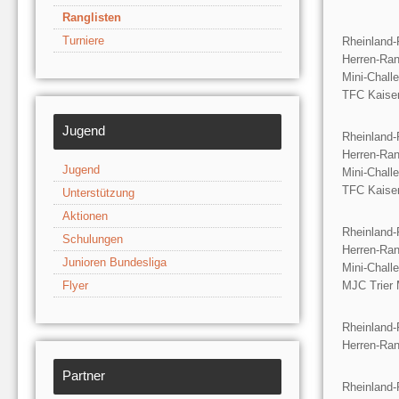
Ranglisten
Turniere
Rheinland-
Herren-Ran
Mini-Chall
TFC Kaiser
Jugend
Rheinland-
Herren-Ran
Jugend
Mini-Chall
TFC Kaiser
Unterstützung
Aktionen
Rheinland-
Schulungen
Herren-Ran
Junioren Bundesliga
Mini-Chall
Flyer
MJC Trier 
Rheinland-
Herren-Ran
Partner
Rheinland-