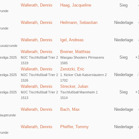
Wallerath, Dennis
Haag, Jacqueline
Sieg
runde
Wallerath, Dennis
Heilmann, Sebastian
Niederlage
runde
Wallerath, Dennis
Igel, Andreas
Niederlage
 Zusatzrunde
Wallerath, Dennis
Breiner, Matthias
Sieg
+
sliga 2025
MJC Tischfußball Trier 2
Wasgau Shooters Pirmasens
1519
1565
Wallerath, Dennis
Zerotzki, Eric
Niederlage
-
sliga 2025
MJC Tischfußball Trier 2
1. Kicker Club Kaiserslautern 2
1526
1702
Wallerath, Dennis
Strecker, Julian
Sieg
+
sliga 2025
MJC Tischfußball Trier 2
Tischfußball Mannheim 1
1513
1514
Wallerath, Dennis
Bach, Max
Niederlage
 Hauptrunde
Wallerath, Dennis
Pfeiffer, Tommy
Niederlage
runde