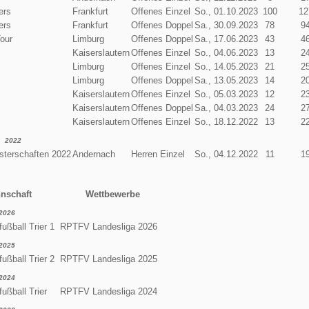
ers
Frankfurt
Offenes Einzel
So., 01.10.2023
100
12
ers
Frankfurt
Offenes Doppel
Sa., 30.09.2023
78
9
our
Limburg
Offenes Doppel
Sa., 17.06.2023
43
4
Kaiserslautern
Offenes Einzel
So., 04.06.2023
13
2
Limburg
Offenes Einzel
So., 14.05.2023
21
2
Limburg
Offenes Doppel
Sa., 13.05.2023
14
2
Kaiserslautern
Offenes Einzel
So., 05.03.2023
12
2
Kaiserslautern
Offenes Doppel
Sa., 04.03.2023
24
2
Kaiserslautern
Offenes Einzel
So., 18.12.2022
13
2
2022
terschaften 2022
Andernach
Herren Einzel
So., 04.12.2022
11
1
nschaft
Wettbewerbe
2026
ußball Trier 1
RPTFV Landesliga 2026
2025
ußball Trier 2
RPTFV Landesliga 2025
2024
ußball Trier
RPTFV Landesliga 2024