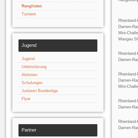
Ranglisten
Turniere
Rheinland-
Damen-Ran
Mini-Chall
Wasgau Sho
Jugend
Rheinland-
Jugend
Damen-Ran
Unterstützung
Rheinland-
Aktionen
Damen-Ran
Schulungen
Mini-Chall
Junioren Bundesliga
Flyer
Rheinland-
Damen-Ran
Rheinland-
Damen-Ran
Partner