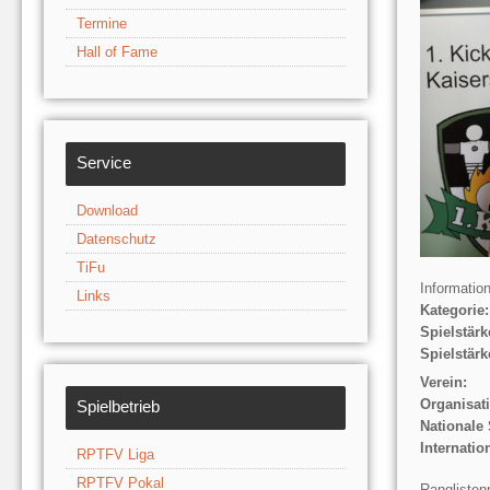
Termine
Hall of Fame
Service
Download
Datenschutz
TiFu
Informatio
Links
Kategorie:
Spielstärk
Spielstärk
Verein:
Organisat
Spielbetrieb
Nationale 
Internatio
RPTFV Liga
RPTFV Pokal
Ranglisten