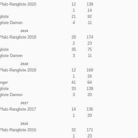
Pfalz-Rangliste 2020
12
139
1
14
liste
21
92
gliste Damen
4
11
2019
Pfalz-Rangliste 2019
28
174
2
23
liste
35
75
gliste Damen
3
11
2018
Pfalz-Rangliste 2018
12
169
1
26
enger
41
64
liste
33
139
gliste Damen
3
20
2017
Pfalz-Rangliste 2017
14
136
1
20
2016
Pfalz-Rangliste 2016
32
171
1
23