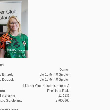
nen
Damen
e Einzel:
Elo 1675 in 0 Spielen
e Doppel:
Elo 1675 in 0 Spielen
1.Kicker Club Kaiserslautern e.V.
ion:
Rheinland-Pfalz
Spielernr.:
11-2133
nale Spielernr.:
27608967
platzierungen