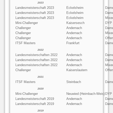
2023
Landesmeisterschaft 2023
Eckelsheim
Dame
Landesmeisterschaft 2023
Eckelsheim
Dame
Landesmeisterschaft 2023
Eckelsheim
Mixe
Mini-Challenger
Kaisersesch
DYP
Challenger
Andernach
Dame
Challenger
Andernach
Mixe
Challenger
Andernach
Offen
ITSF Masters
Frankfurt
Dame
2022
Landesmeisterschaften 2022
Andernach
Dame
Landesmeisterschaften 2022
Andernach
Dame
Landesmeisterschaften 2022
Andernach
Mixe
Challenger
Kaiserslautern
Offe
2021
ITSF Masters
Steinbach
Dame
2020
Mini-Challenger
Neuwied (Heimbach-Weis)
DYP
Landesmeisterschaft 2019
Andernach
Dame
Landesmeisterschaft 2019
Andernach
Dame
2019