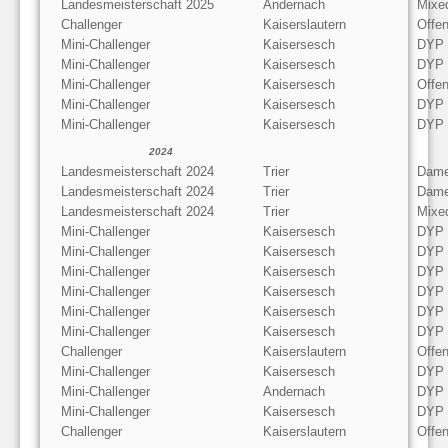
Landesmeisterschaft 2025
Andernach
Mixe
Challenger
Kaiserslautern
Offe
Mini-Challenger
Kaisersesch
DYP
Mini-Challenger
Kaisersesch
DYP
Mini-Challenger
Kaisersesch
Offe
Mini-Challenger
Kaisersesch
DYP
Mini-Challenger
Kaisersesch
DYP
2024
Landesmeisterschaft 2024
Trier
Dame
Landesmeisterschaft 2024
Trier
Dame
Landesmeisterschaft 2024
Trier
Mixe
Mini-Challenger
Kaisersesch
DYP
Mini-Challenger
Kaisersesch
DYP
Mini-Challenger
Kaisersesch
DYP
Mini-Challenger
Kaisersesch
DYP
Mini-Challenger
Kaisersesch
DYP
Mini-Challenger
Kaisersesch
DYP
Challenger
Kaiserslautern
Offe
Mini-Challenger
Kaisersesch
DYP
Mini-Challenger
Andernach
DYP
Mini-Challenger
Kaisersesch
DYP
Challenger
Kaiserslautern
Offe