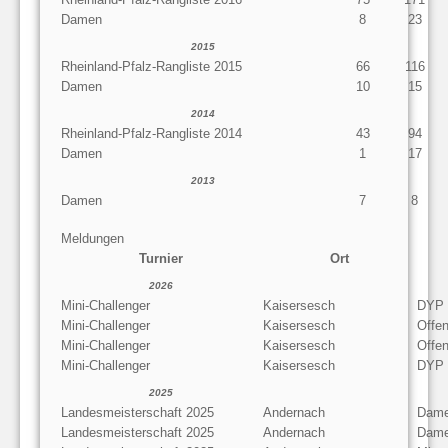
Damen
8
23
2015
Rheinland-Pfalz-Rangliste 2015
66
116
Damen
10
15
2014
Rheinland-Pfalz-Rangliste 2014
43
94
Damen
1
17
2013
Damen
7
8
Meldungen
Turnier
Ort
2026
Mini-Challenger
Kaisersesch
DYP
Mini-Challenger
Kaisersesch
Offen
Mini-Challenger
Kaisersesch
Offe
Mini-Challenger
Kaisersesch
DYP
2025
Landesmeisterschaft 2025
Andernach
Dame
Landesmeisterschaft 2025
Andernach
Dame