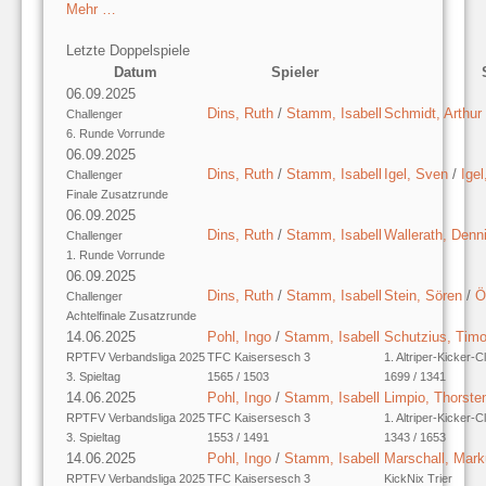
Mehr …
Letzte Doppelspiele
Datum
Spieler
06.09.2025
Dins, Ruth
/
Stamm, Isabell
Schmidt, Arthur
Challenger
6. Runde Vorrunde
06.09.2025
Dins, Ruth
/
Stamm, Isabell
Igel, Sven
/
Ige
Challenger
Finale Zusatzrunde
06.09.2025
Dins, Ruth
/
Stamm, Isabell
Wallerath, Denn
Challenger
1. Runde Vorrunde
06.09.2025
Dins, Ruth
/
Stamm, Isabell
Stein, Sören
/
Ö
Challenger
Achtelfinale Zusatzrunde
14.06.2025
Pohl, Ingo
/
Stamm, Isabell
Schutzius, Tim
RPTFV Verbandsliga 2025
TFC Kaisersesch 3
1. Altriper-Kicker-C
3. Spieltag
1565 / 1503
1699 / 1341
14.06.2025
Pohl, Ingo
/
Stamm, Isabell
Limpio, Thorste
RPTFV Verbandsliga 2025
TFC Kaisersesch 3
1. Altriper-Kicker-C
3. Spieltag
1553 / 1491
1343 / 1653
14.06.2025
Pohl, Ingo
/
Stamm, Isabell
Marschall, Mar
RPTFV Verbandsliga 2025
TFC Kaisersesch 3
KickNix Trier