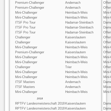
Premium-Challenger
Andernach
Offe
Premium-Challenger
Andernach
Offen
Mini-Challenger
Heimbach-Weis
Mini
Mini-Challenger
Heimbach-Weis
Mini
ITSF Pro Tour
Hadamar-Steinbach
Dame
ITSF Pro Tour
Hadamar-Steinbach
Dame
ITSF Pro Tour
Hadamar-Steinbach
Offe
Challenger
Kaiserslautern
Offe
Challenger
Kaiserslautern
Offen
Mini-Challenger
Heimbach-Weis
Mini-
Premium-Challenger
Kaiserslautern
Offe
Mini-Challenger
Heimbach-Weis
Mini
Mini-Challenger
Heimbach-Weis
Mini-
Challenger
Trier
Offe
Mini-Challenger
Heimbach-Weis
Mini
Mini-Challenger
Heimbach-Weis
Mini
ITSF Masters
Andernach
Dame
ITSF Masters
Andernach
Mixe
Mini-Challenger
Heimbach-Weis
Mini
2018
RPTFV Landesmeisterschaft 2018
Kaiserslautern
Dame
RPTFV Landesmeisterschaft 2018
Kaiserslautern
Dame