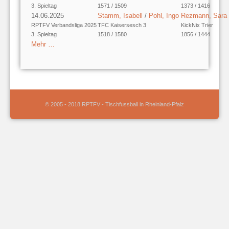
3. Spieltag
1571 / 1509
1373 / 1416
14.06.2025
Stamm, Isabell
/
Pohl, Ingo
Rezmann, Sara
RPTFV Verbandsliga 2025
TFC Kaisersesch 3
KickNix Trier
3. Spieltag
1518 / 1580
1856 / 1444
Mehr …
© 2005 - 2018 RPTFV - Tischfussball in Rheinland-Pfalz