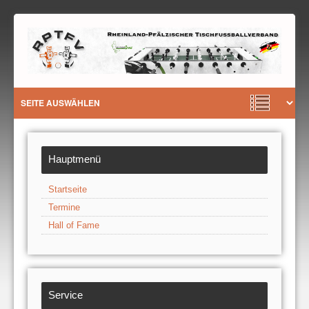
Hauptmenü
Startseite
Termine
Hall of Fame
Service