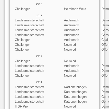
2017
Challenger
Heimbach-Weis
Dame
2016
Landesmeisterschaft
Andernach
Dame
Landesmeisterschaft
Andernach
Dame
Landesmeisterschaft
Andernach
Geme
Landesmeisterschaft
Andernach
Geme
Challenger
Andernach
Chall
Challenger
Neuwied
Offe
Challenger
Neuwied
Offe
2015
Challenger
Neuwied
Landesmeisterschaft
Andernach
Dame
Landesmeisterschaft
Andernach
Dame
Challenger
Neuwied
Offe
2014
Landesmeisterschaft
Katzenelnbogen
Dame
Landesmeisterschaft
Katzenelnbogen
Dame
Landesmeisterschaft
Katzenelnbogen
Geme
Landesmeisterschaft
Katzenelnbogen
Geme
ITSF Pro
Neuwied
Dame