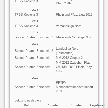
TFBS Koblenz 3
Pfalz 2016
2015
TFBS Koblenz 3
Rheinland-Pfalz-Liga 2015
2014
TFBS Koblenz 3
Verbandsliga Nord
2013
Soccer Pirates Borscheid 2
Rheinland-Pfalz-Liga Nord
2012
Landesliga Nord
Soccer Pirates Borscheid 2
(Testbetrieb)
Soccer-Pirates Borscheid
MM 2012 Gruppe 2
MM 2012 Zwischen Play-
Soccer Pirates Borscheid
Off, MM 2012 Finale Play-
Offs
2011
RPTFV-
Soccer Pirates Borscheid
Mannschaftsmeisterschaft
2011
Letzte Einzelspiele
Datum
Spieler
Spieler
Ergebnis
El