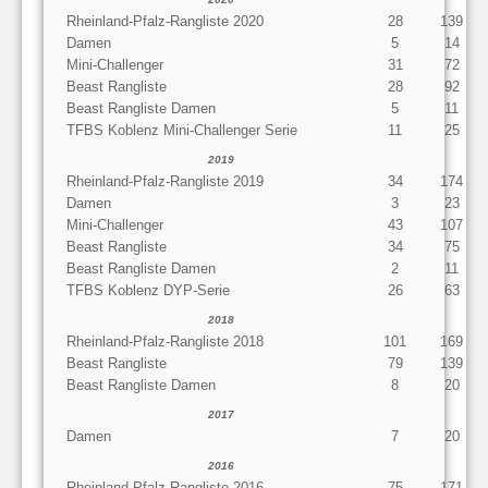
Rheinland-Pfalz-Rangliste 2020
28
139
Damen
5
14
Mini-Challenger
31
72
Beast Rangliste
28
92
Beast Rangliste Damen
5
11
TFBS Koblenz Mini-Challenger Serie
11
25
2019
Rheinland-Pfalz-Rangliste 2019
34
174
Damen
3
23
Mini-Challenger
43
107
Beast Rangliste
34
75
Beast Rangliste Damen
2
11
TFBS Koblenz DYP-Serie
26
63
2018
Rheinland-Pfalz-Rangliste 2018
101
169
Beast Rangliste
79
139
Beast Rangliste Damen
8
20
2017
Damen
7
20
2016
Rheinland-Pfalz-Rangliste 2016
75
171