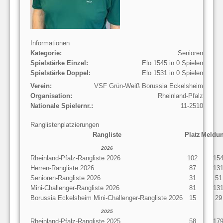
Informationen
Kategorie:
Senioren
Spielstärke Einzel:
Elo 1545 in 0 Spielen
Spielstärke Doppel:
Elo 1531 in 0 Spielen
Verein:
VSF Grün-Weiß Borussia Eckelsheim
Organisation:
Rheinland-Pfalz
Nationale Spielernr.:
11-2510
Ranglistenplatzierungen
Rangliste
Platz
Meldu
2026
Rheinland-Pfalz-Rangliste 2026
102
15
Herren-Rangliste 2026
87
13
Senioren-Rangliste 2026
31
51
Mini-Challenger-Rangliste 2026
81
13
Borussia Eckelsheim Mini-Challenger-Rangliste 2026
15
29
2025
Rheinland-Pfalz-Rangliste 2025
58
17