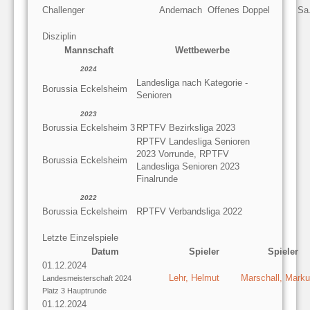
Challenger
Andernach
Offenes Doppel
Sa
Disziplin
Mannschaft
Wettbewerbe
2024
Landesliga nach Kategorie -
Borussia Eckelsheim
Senioren
2023
Borussia Eckelsheim 3
RPTFV Bezirksliga 2023
RPTFV Landesliga Senioren
2023 Vorrunde, RPTFV
Borussia Eckelsheim
Landesliga Senioren 2023
Finalrunde
2022
Borussia Eckelsheim
RPTFV Verbandsliga 2022
Letzte Einzelspiele
Datum
Spieler
Spieler
01.12.2024
Lehr, Helmut
Marschall, Mark
Landesmeisterschaft 2024
Platz 3 Hauptrunde
01.12.2024