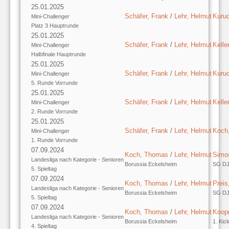
25.01.2025
Schäfer, Frank
/
Lehr, Helmut
Kuru
Mini-Challenger
Platz 3 Hauptrunde
25.01.2025
Schäfer, Frank
/
Lehr, Helmut
Kelle
Mini-Challenger
Halbfinale Hauptrunde
25.01.2025
Schäfer, Frank
/
Lehr, Helmut
Kuru
Mini-Challenger
5. Runde Vorrunde
25.01.2025
Schäfer, Frank
/
Lehr, Helmut
Kelle
Mini-Challenger
2. Runde Vorrunde
25.01.2025
Schäfer, Frank
/
Lehr, Helmut
Koch
Mini-Challenger
1. Runde Vorrunde
07.09.2024
Koch, Thomas
/
Lehr, Helmut
Simo
Landesliga nach Kategorie - Senioren
Borussia Eckelsheim
SG DJ
5. Spieltag
07.09.2024
Koch, Thomas
/
Lehr, Helmut
Preis
Landesliga nach Kategorie - Senioren
Borussia Eckelsheim
SG DJ
5. Spieltag
07.09.2024
Koch, Thomas
/
Lehr, Helmut
Koop
Landesliga nach Kategorie - Senioren
Borussia Eckelsheim
1. Kic
4. Spieltag