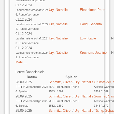
Viertelfinale Hauptrunde
01.12.2024
Ury, Nathalie
Eltschkner, Petra
Landesmeisterschaft 2024
5. Runde Vorrunde
01.12.2024
Ury, Nathalie
Harig, Säpenta
Landesmeisterschaft 2024
4. Runde Vorrunde
01.12.2024
Ury, Nathalie
Löw, Kadie
N
Landesmeisterschaft 2024
3. Runde Vorrunde
01.12.2024
Ury, Nathalie
Kruchem, Jeanine
N
Landesmeisterschaft 2024
1. Runde Vorrunde
Mehr …
Letzte Doppelspiele
Datum
Spieler
28.09.2025
Schmitz, Oliver
/
Ury, Nathalie
Grünsfelder, 
RPTFV Verbandsliga 2025
MJC Tischfußball Trier 3
Atletico Wahlrod
6. Spieltag
1543 / 1391
1589 / 1589
28.09.2025
Schmitz, Oliver
/
Ury, Nathalie
Sommer, Sas
RPTFV Verbandsliga 2025
MJC Tischfußball Trier 3
Atletico Wahlrod
6. Spieltag
1532 / 1380
1443 / 1372
28.09.2025
Schmitz, Oliver
/
Ury, Nathalie
Tüting, Sebas