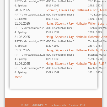
RPTFV Verbandsliga 2025
MJC Tischfußball Trier 3
TFC Kaisersesc
6. Spieltag
1518 / 1366
1462 / 1503
28.09.2025
Schmitz, Oliver
/
Ury, Nathalie
Leusch, Mar
RPTFV Verbandsliga 2025
MJC Tischfußball Trier 3
TFC Kaisersesc
6. Spieltag
1505 / 1353
1409 / 1430
31.08.2025
Harig, Säpenta
/
Ury, Nathalie
Willer, Sasch
RPTFV Verbandsliga 2025
MJC Tischfußball Trier 3
Tischfußball Ma
4. Spieltag
1317 / 1357
1589 / 1679
31.08.2025
Harig, Säpenta
/
Ury, Nathalie
Schmidt, Arth
RPTFV Verbandsliga 2025
MJC Tischfußball Trier 3
Tischfußball Ma
4. Spieltag
1320 / 1360
1637 / 1753
31.08.2025
Harig, Säpenta
/
Ury, Nathalie
Dötsch, Dirk
RPTFV Verbandsliga 2025
MJC Tischfußball Trier 3
Machete Mainz
4. Spieltag
1326 / 1366
1519 / 1538
31.08.2025
Harig, Säpenta
/
Ury, Nathalie
Thiele, Ralf
/
RPTFV Verbandsliga 2025
MJC Tischfußball Trier 3
Machete Mainz
4. Spieltag
1309 / 1349
1421 / 1489
Mehr …
© 2005 - 2018 RPTFV - Tischfussball in Rheinland-Pfalz