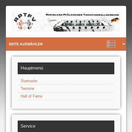
Hauptmenü
Startseite
Termine
Hall of Fame
Service