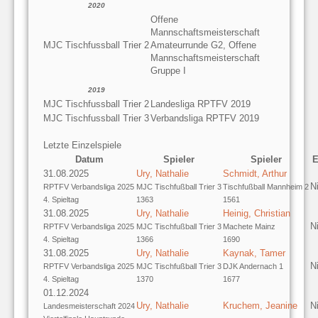
2020
Offene
Mannschaftsmeisterschaft
MJC Tischfussball Trier 2
Amateurrunde G2, Offene
Mannschaftsmeisterschaft
Gruppe I
2019
MJC Tischfussball Trier 2
Landesliga RPTFV 2019
MJC Tischfussball Trier 3
Verbandsliga RPTFV 2019
Letzte Einzelspiele
Datum
Spieler
Spieler
E
31.08.2025
Ury, Nathalie
Schmidt, Arthur
N
RPTFV Verbandsliga 2025
MJC Tischfußball Trier 3
Tischfußball Mannheim 2
4. Spieltag
1363
1561
31.08.2025
Ury, Nathalie
Heinig, Christian
N
RPTFV Verbandsliga 2025
MJC Tischfußball Trier 3
Machete Mainz
4. Spieltag
1366
1690
31.08.2025
Ury, Nathalie
Kaynak, Tamer
N
RPTFV Verbandsliga 2025
MJC Tischfußball Trier 3
DJK Andernach 1
4. Spieltag
1370
1677
01.12.2024
Ury, Nathalie
Kruchem, Jeanine
N
Landesmeisterschaft 2024