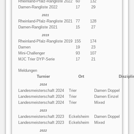
Rheinland-Pfalz-Rangliste 2022
60
132
Damen-Rangliste 2022
17
29
2021
Rheinland-Pfalz-Rangliste 2021
77
128
Damen-Rangliste 2021
15
27
2019
Rheinland-Pfalz-Rangliste 2019
155
174
Damen
19
23
Mini-Challenger
93
107
MJC Trier DYP-Serie
17
21
Meldungen
Turnier
Ort
Diszipli
2024
Landesmeisterschaft 2024
Trier
Damen Doppel
Landesmeisterschaft 2024
Trier
Damen Einzel
Landesmeisterschaft 2024
Trier
Mixed
2023
Landesmeisterschaft 2023
Eckelsheim
Damen Doppel
Landesmeisterschaft 2023
Eckelsheim
Mixed
2022