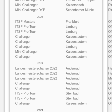
Mini-Challenger
Kaisersesch
D
Mini-Challenger DYP
Schönborner Mühle
D
2023
ITSF Masters
Frankfurt
Of
ITSF Pro Tour
Limburg
Of
ITSF Pro Tour
Limburg
Of
Challenger
Kaiserslautern
Of
Challenger
Kaiserslautern
Of
Challenger
Limburg
Of
Mini-Challenger
Kaiserslautern
Of
Challenger
Kaiserslautern
Of
2022
Landesmeisterschaften 2022
Andernach
He
Landesmeisterschaften 2022
Andernach
He
Landesmeisterschaften 2022
Andernach
Mi
Challenger
Andernach
Of
Challenger
Andernach
Of
ITSF Pro Tour
Steinbach
Of
ITSF Pro Tour
Steinbach
Of
Challenger
Kaiserslautern
Of
2021