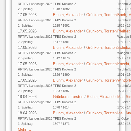
RPTFV Landesliga 2026
TFBS Koblenz 2
Tischfuß
2. Spieltag
1618 / 1882
1553 / 16
17.05.2026
Bluhm, Alexander
/
Grünkorn, Torsten
Bach, 
RPTFV Landesliga 2026
TFBS Koblenz 2
Tischfuß
2. Spieltag
1628 / 1892
1825 / 18
17.05.2026
Bluhm, Alexander
/
Grünkorn, Torsten
Pfeiffe
RPTFV Landesliga 2026
TFBS Koblenz 2
Wasgau S
2. Spieltag
1617 / 1881
1759 / 16
17.05.2026
Bluhm, Alexander
/
Grünkorn, Torsten
Schuba,
RPTFV Landesliga 2026
TFBS Koblenz 2
Wasgau S
2. Spieltag
1612 / 1876
1533 / 14
17.05.2026
Bluhm, Alexander
/
Grünkorn, Torsten
Knecht,
RPTFV Landesliga 2026
TFBS Koblenz 2
Tischfuß
2. Spieltag
1626 / 1890
1801 / 16
17.05.2026
Bluhm, Alexander
/
Grünkorn, Torsten
Windörfe
RPTFV Landesliga 2026
TFBS Koblenz 2
Tischfuß
2. Spieltag
1623 / 1887
1557 / 13
18.04.2026
Grünkorn, Torsten
/
Bluhm, Alexander
Mai, Si
RPTFV Landesliga 2026
TFBS Koblenz 2
1. Kicker
1. Spieltag
1878 / 1614
1760 / 14
18.04.2026
Bluhm, Alexander
/
Grünkorn, Torsten
Igel, An
RPTFV Landesliga 2026
TFBS Koblenz 2
1. Kicker
1. Spieltag
1607 / 1871
1532 / 16
Mehr …