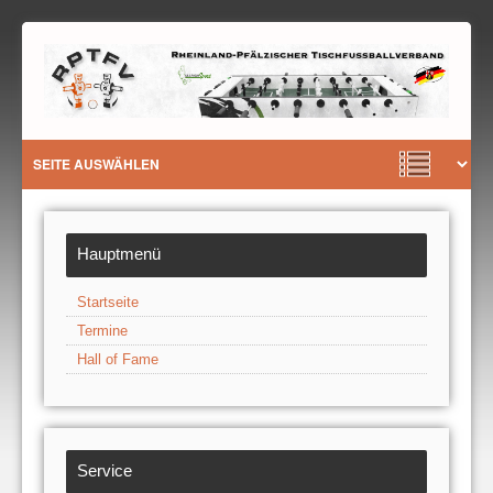
Hauptmenü
Startseite
Termine
Hall of Fame
Service