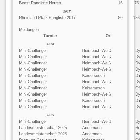
Beast Rangliste Herren
16
75
2017
Rheinland-Pfalz-Rangliste 2017
80
136
Meldungen
Turnier
Ort
2026
Mini-Challenger
Heimbach-Weiß
D
Mini-Challenger
Heimbach-Weiß
D
Mini-Challenger
Heimbach-Weiß
D
Mini-Challenger
Heimbach-Weiß
D
Mini-Challenger
Kaisersesch
D
Mini-Challenger
Heimbach-Weiß
D
Mini-Challenger
Kaisersesch
Of
Mini-Challenger
Heimbach-Weiß
D
Mini-Challenger
Kaisersesch
D
Mini-Challenger
Heimbach-Weiß
D
2025
Mini-Challenger
Heimbach-Weiß
D
Landesmeisterschaft 2025
Andernach
He
Landesmeisterschaft 2025
Andernach
He