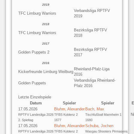
2019
Verbandsliga RPTFV
TFC Limburg Warriors
2019
2018
Bezirksliga RPTFV
TFC Limburg Warriors
2018
2017
Bezirksliga RPTFV
Golden Puppets 2
2017
2016
Rheinland-Pfalz-Liga
Kickerfreunde Limburg Weilburg
2016
Verbandsliga Rheinland-
Golden Puppets
Pfalz 2016
Letzte Einzelspiele
Datum
Spieler
Spieler
E
17.05.2026
Bluhm, Alexander
Bach, Max
N
RPTFV Landesliga 2026
TFBS Koblenz 2
Tischfußball Mannheim 1
2. Spieltag
1677
1680
17.05.2026
Bluhm, Alexander
Schuba, Jochen
RPTFV Landesliga 2026
TFBS Koblenz 2
Wasgau Shooters Pirmasens