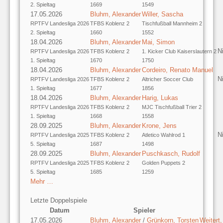
2. Spieltag
1669
1549
17.05.2026
Bluhm, Alexander
Willer, Sascha
RPTFV Landesliga 2026
TFBS Koblenz 2
Tischfußball Mannheim 2
2. Spieltag
1660
1552
18.04.2026
Bluhm, Alexander
Mai, Simon
N
RPTFV Landesliga 2026
TFBS Koblenz 2
1. Kicker Club Kaiserslautern 2
1. Spieltag
1670
1750
18.04.2026
Bluhm, Alexander
Cordeiro, Renato Manuel
N
RPTFV Landesliga 2026
TFBS Koblenz 2
Altricher Soccer Club
1. Spieltag
1677
1856
18.04.2026
Bluhm, Alexander
Harig, Lukas
RPTFV Landesliga 2026
TFBS Koblenz 2
MJC Tischfußball Trier 2
1. Spieltag
1668
1558
28.09.2025
Bluhm, Alexander
Krone, Jens
N
RPTFV Landesliga 2025
TFBS Koblenz 2
Atletico Wahlrod 1
5. Spieltag
1687
1498
28.09.2025
Bluhm, Alexander
Puschkasch, Rudolf
RPTFV Landesliga 2025
TFBS Koblenz 2
Golden Puppets 2
5. Spieltag
1685
1259
Mehr …
Letzte Doppelspiele
Datum
Spieler
17.05.2026
Bluhm, Alexander
/
Grünkorn, Torsten
Weitert,