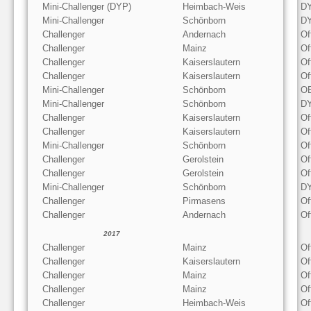
Mini-Challenger (DYP)
Heimbach-Weis
DY
Mini-Challenger
Schönborn
DY
Challenger
Andernach
Of
Challenger
Mainz
Of
Challenger
Kaiserslautern
Of
Challenger
Kaiserslautern
Of
Mini-Challenger
Schönborn
OE
Mini-Challenger
Schönborn
DY
Challenger
Kaiserslautern
Of
Challenger
Kaiserslautern
Of
Mini-Challenger
Schönborn
Of
Challenger
Gerolstein
Of
Challenger
Gerolstein
Of
Mini-Challenger
Schönborn
DY
Challenger
Pirmasens
Of
Challenger
Andernach
Of
2017
Challenger
Mainz
Of
Challenger
Kaiserslautern
Of
Challenger
Mainz
Of
Challenger
Mainz
Of
Challenger
Heimbach-Weis
Of