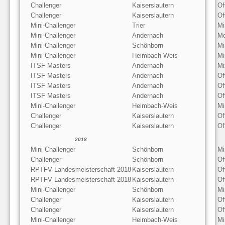
Challenger
Kaiserslautern
Of
Challenger
Kaiserslautern
Of
Mini-Challenger
Trier
Mi
Mini-Challenger
Andernach
Mo
Mini-Challenger
Schönborn
Mi
Mini-Challenger
Heimbach-Weis
Mi
ITSF Masters
Andernach
Mi
ITSF Masters
Andernach
Of
ITSF Masters
Andernach
Of
ITSF Masters
Andernach
Of
Mini-Challenger
Heimbach-Weis
Mi
Challenger
Kaiserslautern
Of
Challenger
Kaiserslautern
Of
2018
Mini Challenger
Schönborn
Mi
Challenger
Schönborn
Of
RPTFV Landesmeisterschaft 2018
Kaiserslautern
Of
RPTFV Landesmeisterschaft 2018
Kaiserslautern
Of
Mini-Challenger
Schönborn
Mi
Challenger
Kaiserslautern
Of
Challenger
Kaiserslautern
Of
Mini-Challenger
Heimbach-Weis
Mi