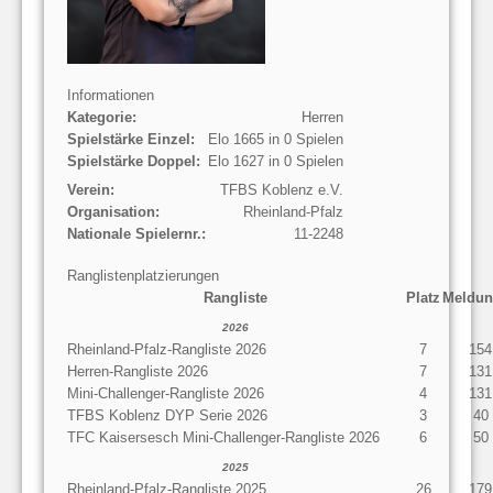
Informationen
Kategorie:
Herren
Spielstärke Einzel:
Elo 1665 in 0 Spielen
Spielstärke Doppel:
Elo 1627 in 0 Spielen
Verein:
TFBS Koblenz e.V.
Organisation:
Rheinland-Pfalz
Nationale Spielernr.:
11-2248
Ranglistenplatzierungen
Rangliste
Platz
Meldun
2026
Rheinland-Pfalz-Rangliste 2026
7
154
Herren-Rangliste 2026
7
131
Mini-Challenger-Rangliste 2026
4
131
TFBS Koblenz DYP Serie 2026
3
40
TFC Kaisersesch Mini-Challenger-Rangliste 2026
6
50
2025
Rheinland-Pfalz-Rangliste 2025
26
179