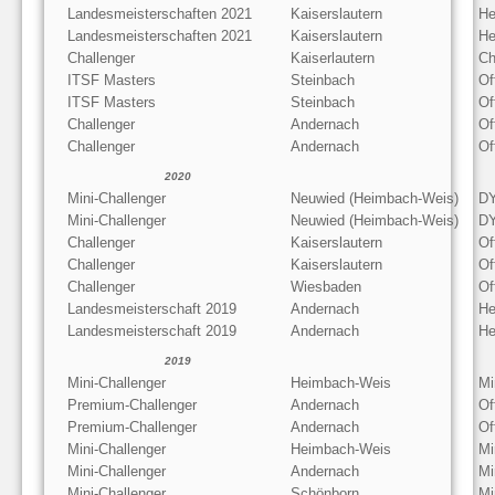
Landesmeisterschaften 2021
Kaiserslautern
He
Landesmeisterschaften 2021
Kaiserslautern
He
Challenger
Kaiserlautern
Ch
ITSF Masters
Steinbach
Of
ITSF Masters
Steinbach
Of
Challenger
Andernach
Of
Challenger
Andernach
Of
2020
Mini-Challenger
Neuwied (Heimbach-Weis)
D
Mini-Challenger
Neuwied (Heimbach-Weis)
D
Challenger
Kaiserslautern
Of
Challenger
Kaiserslautern
Of
Challenger
Wiesbaden
Of
Landesmeisterschaft 2019
Andernach
He
Landesmeisterschaft 2019
Andernach
He
2019
Mini-Challenger
Heimbach-Weis
Mi
Premium-Challenger
Andernach
Of
Premium-Challenger
Andernach
Of
Mini-Challenger
Heimbach-Weis
Mi
Mini-Challenger
Andernach
Mi
Mini-Challenger
Schönborn
Mi