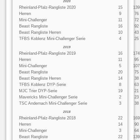
2020
Rheinland-Pfalz-Rangliste 2020
15
139
Herren
9
76
Mini-Challenger
11
72
Beast Rangliste
16
92
Beast Rangliste Herren
10
43
TFBS Koblenz Mini-Challenger Serie
4
25
2019
Rheinland-Pfalz-Rangliste 2019
16
174
Herren
11
95
Mini-Challenger
5
107
Beast Rangliste
20
75
Beast Rangliste Herren
14
38
TFBS Koblenz DYP-Serie
8
63
MJC Trier DYP-Serie
19
21
Mavericks Mini-Challenger Serie
2
23
TSC Andernach Mini-Challenger Serie
3
38
2018
Rheinland-Pfalz-Rangliste 2018
22
169
Herren
14
90
Mini-Challenger
3
64
Beast Rangliste
22
139