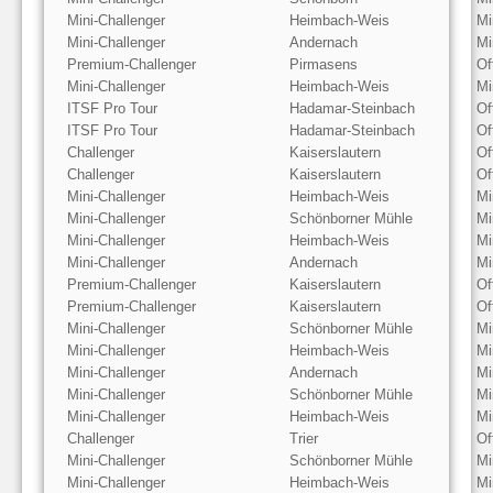
Mini-Challenger
Heimbach-Weis
Mi
Mini-Challenger
Andernach
Mi
Premium-Challenger
Pirmasens
Of
Mini-Challenger
Heimbach-Weis
Mi
ITSF Pro Tour
Hadamar-Steinbach
Of
ITSF Pro Tour
Hadamar-Steinbach
Of
Challenger
Kaiserslautern
Of
Challenger
Kaiserslautern
Of
Mini-Challenger
Heimbach-Weis
Mi
Mini-Challenger
Schönborner Mühle
Mi
Mini-Challenger
Heimbach-Weis
Mi
Mini-Challenger
Andernach
Mi
Premium-Challenger
Kaiserslautern
Of
Premium-Challenger
Kaiserslautern
Of
Mini-Challenger
Schönborner Mühle
Mi
Mini-Challenger
Heimbach-Weis
Mi
Mini-Challenger
Andernach
Mi
Mini-Challenger
Schönborner Mühle
Mi
Mini-Challenger
Heimbach-Weis
Mi
Challenger
Trier
Of
Mini-Challenger
Schönborner Mühle
Mi
Mini-Challenger
Heimbach-Weis
Mi