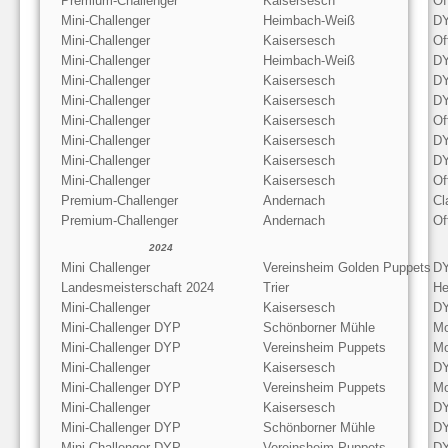
Premium-Challenger
Kaisersesch
Of
Mini-Challenger
Heimbach-Weiß
D
Mini-Challenger
Kaisersesch
Of
Mini-Challenger
Heimbach-Weiß
D
Mini-Challenger
Kaisersesch
D
Mini-Challenger
Kaisersesch
D
Mini-Challenger
Kaisersesch
Of
Mini-Challenger
Kaisersesch
D
Mini-Challenger
Kaisersesch
D
Mini-Challenger
Kaisersesch
Of
Premium-Challenger
Andernach
Cl
Premium-Challenger
Andernach
Of
2024
Mini Challenger
Vereinsheim Golden Puppets
D
Landesmeisterschaft 2024
Trier
He
Mini-Challenger
Kaisersesch
D
Mini-Challenger DYP
Schönborner Mühle
Mo
Mini-Challenger DYP
Vereinsheim Puppets
Mo
Mini-Challenger
Kaisersesch
D
Mini-Challenger DYP
Vereinsheim Puppets
Mo
Mini-Challenger
Kaisersesch
D
Mini-Challenger DYP
Schönborner Mühle
D
Mini-Challenger DYP
Vereinsheim Puppets
D