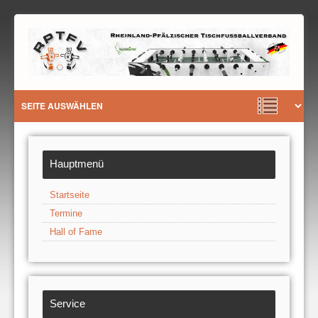
Hauptmenü
Startseite
Termine
Hall of Fame
Service