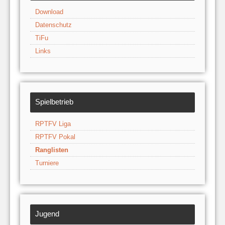
Download
Datenschutz
TiFu
Links
Spielbetrieb
RPTFV Liga
RPTFV Pokal
Ranglisten
Turniere
Jugend