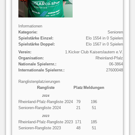
Informationen
Kategorie:
Senioren
Spielstärke Einzel:
Elo 1554 in 0 Spielen
Spielstärke Doppel:
Elo 1567 in 0 Spielen
Verein:
1.Kicker Club Kaiserslautern e.V.
Organisation:
Rheinland-Pfalz
Nationale Spielernr.:
06-3864
Internationale Spielernr.:
27600048
Ranglistenplatzierungen
Rangliste
Platz
Meldungen
2024
Rheinland-Pfalz-Rangliste 2024
79
196
Senioren-Rangliste 2024
21
51
2023
Rheinland-Pfalz-Rangliste 2023
171
185
Senioren-Rangliste 2023
48
51