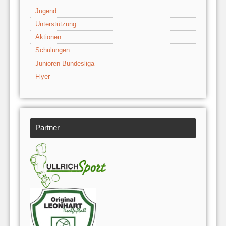
Jugend
Unterstützung
Aktionen
Schulungen
Junioren Bundesliga
Flyer
Partner