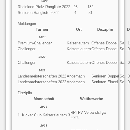
2022
Rheinland-Pfalz-Rangliste 2022
26
132
Senioren-Rangliste 2022
4
31
Meldungen
Turnier
Ort
Disziplin
D
2024
Premium-Challenger
Kaiserlautern
Offenes Doppel
Sa., 
Challenger
Kaiserslautern
Offenes Doppel
Sa., 
2023
Challenger
Kaiserslautern
Offenes Doppel
Sa., 
2022
Landesmeisterschaften 2022
Andernach
Senioren Doppel
So., 
Landesmeisterschaften 2022
Andernach
Senioren Einzel
So., 
Disziplin
Mannschaft
Wettbewerbe
2024
RPTFV Verbandsliga
1. Kicker Club Kaiserslautern 3
2024
2023