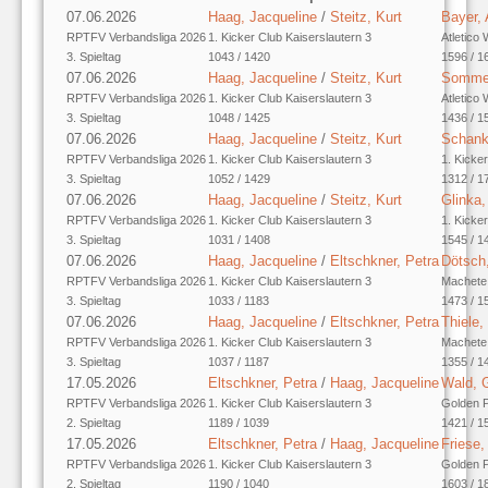
07.06.2026
Haag, Jacqueline
/
Steitz, Kurt
Bayer,
RPTFV Verbandsliga 2026
1. Kicker Club Kaiserslautern 3
Atletico
3. Spieltag
1043 / 1420
1596 / 1
07.06.2026
Haag, Jacqueline
/
Steitz, Kurt
Sommer
RPTFV Verbandsliga 2026
1. Kicker Club Kaiserslautern 3
Atletico
3. Spieltag
1048 / 1425
1436 / 1
07.06.2026
Haag, Jacqueline
/
Steitz, Kurt
Schank
RPTFV Verbandsliga 2026
1. Kicker Club Kaiserslautern 3
1. Kicke
3. Spieltag
1052 / 1429
1312 / 1
07.06.2026
Haag, Jacqueline
/
Steitz, Kurt
Glinka,
RPTFV Verbandsliga 2026
1. Kicker Club Kaiserslautern 3
1. Kicke
3. Spieltag
1031 / 1408
1545 / 1
07.06.2026
Haag, Jacqueline
/
Eltschkner, Petra
Dötsch,
RPTFV Verbandsliga 2026
1. Kicker Club Kaiserslautern 3
Machete
3. Spieltag
1033 / 1183
1473 / 1
07.06.2026
Haag, Jacqueline
/
Eltschkner, Petra
Thiele,
RPTFV Verbandsliga 2026
1. Kicker Club Kaiserslautern 3
Machete
3. Spieltag
1037 / 1187
1355 / 1
17.05.2026
Eltschkner, Petra
/
Haag, Jacqueline
Wald, 
RPTFV Verbandsliga 2026
1. Kicker Club Kaiserslautern 3
Golden 
2. Spieltag
1189 / 1039
1421 / 1
17.05.2026
Eltschkner, Petra
/
Haag, Jacqueline
Friese,
RPTFV Verbandsliga 2026
1. Kicker Club Kaiserslautern 3
Golden 
2. Spieltag
1190 / 1040
1603 / 1