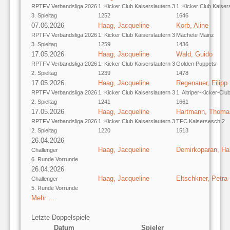
RPTFV Verbandsliga 2026
1. Kicker Club Kaiserslautern 3
1. Kicker Club Kaiser
3. Spieltag
1252
1646
07.06.2026
Haag, Jacqueline
Korb, Aline
RPTFV Verbandsliga 2026
1. Kicker Club Kaiserslautern 3
Machete Mainz
3. Spieltag
1259
1436
17.05.2026
Haag, Jacqueline
Wald, Guido
RPTFV Verbandsliga 2026
1. Kicker Club Kaiserslautern 3
Golden Puppets
2. Spieltag
1239
1478
17.05.2026
Haag, Jacqueline
Regenauer, Filipp
RPTFV Verbandsliga 2026
1. Kicker Club Kaiserslautern 3
1. Altriper-Kicker-Clu
2. Spieltag
1241
1661
17.05.2026
Haag, Jacqueline
Hartmann, Thoma
RPTFV Verbandsliga 2026
1. Kicker Club Kaiserslautern 3
TFC Kaisersesch 2
2. Spieltag
1220
1513
26.04.2026
Haag, Jacqueline
Demirkoparan, H
Challenger
6. Runde Vorrunde
26.04.2026
Haag, Jacqueline
Eltschkner, Petra
Challenger
5. Runde Vorrunde
Mehr …
Letzte Doppelspiele
Datum
Spieler