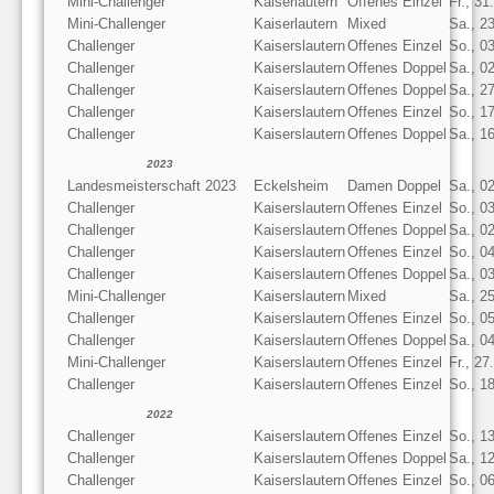
Mini-Challenger
Kaiserlautern
Offenes Einzel
Fr., 31
Mini-Challenger
Kaiserlautern
Mixed
Sa., 2
Challenger
Kaiserslautern
Offenes Einzel
So., 0
Challenger
Kaiserslautern
Offenes Doppel
Sa., 0
Challenger
Kaiserslautern
Offenes Doppel
Sa., 2
Challenger
Kaiserslautern
Offenes Einzel
So., 1
Challenger
Kaiserslautern
Offenes Doppel
Sa., 1
2023
Landesmeisterschaft 2023
Eckelsheim
Damen Doppel
Sa., 0
Challenger
Kaiserslautern
Offenes Einzel
So., 0
Challenger
Kaiserslautern
Offenes Doppel
Sa., 0
Challenger
Kaiserslautern
Offenes Einzel
So., 0
Challenger
Kaiserslautern
Offenes Doppel
Sa., 0
Mini-Challenger
Kaiserslautern
Mixed
Sa., 2
Challenger
Kaiserslautern
Offenes Einzel
So., 0
Challenger
Kaiserslautern
Offenes Doppel
Sa., 0
Mini-Challenger
Kaiserslautern
Offenes Einzel
Fr., 27
Challenger
Kaiserslautern
Offenes Einzel
So., 1
2022
Challenger
Kaiserslautern
Offenes Einzel
So., 1
Challenger
Kaiserslautern
Offenes Doppel
Sa., 1
Challenger
Kaiserslautern
Offenes Einzel
So., 0