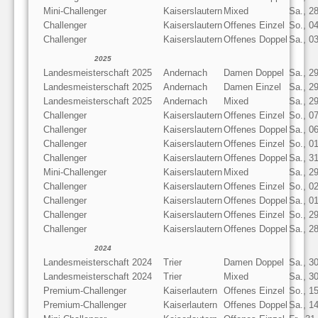
Mini-Challenger
Kaiserslautern
Mixed
Sa., 2
Challenger
Kaiserslautern
Offenes Einzel
So., 0
Challenger
Kaiserslautern
Offenes Doppel
Sa., 0
2025
Landesmeisterschaft 2025
Andernach
Damen Doppel
Sa., 2
Landesmeisterschaft 2025
Andernach
Damen Einzel
Sa., 2
Landesmeisterschaft 2025
Andernach
Mixed
Sa., 2
Challenger
Kaiserslautern
Offenes Einzel
So., 0
Challenger
Kaiserslautern
Offenes Doppel
Sa., 0
Challenger
Kaiserslautern
Offenes Einzel
So., 0
Challenger
Kaiserslautern
Offenes Doppel
Sa., 3
Mini-Challenger
Kaiserslautern
Mixed
Sa., 2
Challenger
Kaiserslautern
Offenes Einzel
So., 0
Challenger
Kaiserslautern
Offenes Doppel
Sa., 0
Challenger
Kaiserslautern
Offenes Einzel
So., 2
Challenger
Kaiserslautern
Offenes Doppel
Sa., 2
2024
Landesmeisterschaft 2024
Trier
Damen Doppel
Sa., 3
Landesmeisterschaft 2024
Trier
Mixed
Sa., 3
Premium-Challenger
Kaiserlautern
Offenes Einzel
So., 1
Premium-Challenger
Kaiserlautern
Offenes Doppel
Sa., 1