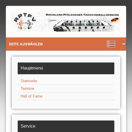
Hauptmenü
Startseite
Termine
Hall of Fame
Service