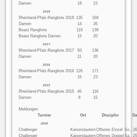
Damen
18
23
2018
Rheinland-Pfalz-Rangliste 2018
135
169
Damen
14
26
Beast Rangliste
119
139
Beast Rangliste Damen
15
20
2017
Rheinland-Pfalz-Rangliste 2017
93
136
Damen
11
20
2016
Rheinland-Pfalz-Rangliste 2016
126
171
Damen
15
23
2015
Rheinland-Pfalz-Rangliste 2015
45
116
Damen
8
15
Meldungen
Turnier
Ort
Disziplin
D
2026
Challenger
Kaiserslautern
Offenes Einzel
So., 2
Challenger
Kaiserslautern
Offenes Doppel
Sa., 2