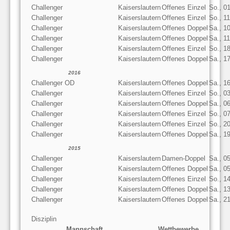
Challenger
Kaiserslautern
Offenes Einzel
So., 0
Challenger
Kaiserslautern
Offenes Einzel
So., 1
Challenger
Kaiserslautern
Offenes Doppel
Sa., 1
Challenger
Kaiserslautern
Offenes Doppel
Sa., 1
Challenger
Kaiserslautern
Offenes Einzel
So., 1
Challenger
Kaiserslautern
Offenes Doppel
Sa., 1
2016
Challenger OD
Kaiserslautern
Offenes Doppel
Sa., 1
Challenger
Kaiserslautern
Offenes Einzel
So., 0
Challenger
Kaiserslautern
Offenes Doppel
Sa., 0
Challenger
Kaiserslautern
Offenes Einzel
So., 0
Challenger
Kaiserslautern
Offenes Einzel
So., 2
Challenger
Kaiserslautern
Offenes Doppel
Sa., 1
2015
Challenger
Kaiserslautern
Damen-Doppel
Sa., 0
Challenger
Kaiserslautern
Offenes Doppel
Sa., 0
Challenger
Kaiserslautern
Offenes Einzel
So., 1
Challenger
Kaiserslautern
Offenes Doppel
Sa., 1
Challenger
Kaiserslautern
Offenes Doppel
Sa., 2
Disziplin
Mannschaft
Wettbewerbe