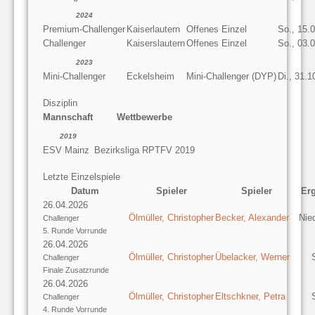
2024
Premium-Challenger
Kaiserlautern
Offenes Einzel
So., 15.
Challenger
Kaiserslautern
Offenes Einzel
So., 03.
2023
Mini-Challenger
Eckelsheim
Mini-Challenger (DYP)
Di., 31.1
Disziplin
Mannschaft
Wettbewerbe
2019
ESV Mainz
Bezirksliga RPTFV 2019
Letzte Einzelspiele
Datum
Spieler
Spieler
Er
26.04.2026
Ölmüller, Christopher
Becker, Alexander
Nie
Challenger
5. Runde Vorrunde
26.04.2026
Ölmüller, Christopher
Übelacker, Werner
Challenger
Finale Zusatzrunde
26.04.2026
Ölmüller, Christopher
Eltschkner, Petra
Challenger
4. Runde Vorrunde