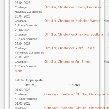
26.04.2026
Ölmüller, Christopher
Schank, Franziska
Challenger
Halbfinale Zusatzrunde
26.04.2026
Ölmüller, Christopher
Übelacker, Werner
Nie
Challenger
3. Runde Vorrunde
26.04.2026
Ölmüller, Christopher
Glinskaya, Svetlana
Challenger
2. Runde Vorrunde
26.04.2026
Ölmüller, Christopher
Glinka, Pascal
Challenger
Viertelfinale Zusatzrunde
26.04.2026
Ölmüller, Christopher
Mai, Simon
Nie
Challenger
1. Runde Vorrunde
Mehr …
Letzte Doppelspiele
Datum
Spieler
01.03.2025
Glinskaya, Svetlana
/
Ölmüller, Christopher
Bi
Challenger
4. Runde Vorrunde
01.03.2025
Glinskaya, Svetlana
/
Ölmüller, Christopher
Ha
Challenger