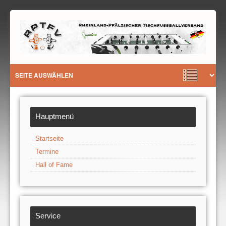
Hauptmenü
Startseite
Termine
Hall of Fame
Service