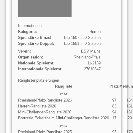
Informationen
Kategorie:
Herren
Spielstärke Einzel:
Elo 1507 in 0 Spielen
Spielstärke Doppel:
Elo 1551 in 0 Spielen
Verein:
ESV Mainz
Organisation:
Rheinland-Pfalz
Nationale Spielernr.:
11-2159
Internationale Spielernr.:
27610347
Ranglistenplatzierungen
Rangliste
Platz
Meldun
2026
Rheinland-Pfalz-Rangliste 2026
97
154
Herren-Rangliste 2026
83
131
Mini-Challenger-Rangliste 2026
94
131
Borussia Eckelsheim Mini-Challenger-Rangliste 2026
17
29
2025
Rheinland-Pfalz-Rangliste 2025
93
179