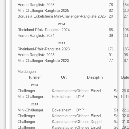
Herren-Rangliste 2025
78
154
Mini-Challenger-Rangliste 2025
82
113
Borussia Eckelsheim Mini-Challenger-Rangliste 2025
20
27
2024
Rheinland-Pfalz-Rangliste 2024
65
196
Herren-Rangliste 2024
39
111
2023
Rheinland-Pfalz-Rangliste 2023
171
185
Herren-Rangliste 2023
91
98
Mini-Challenger-Rangliste 2023
77
87
Meldungen
Turnier
Ort
Disziplin
Dat
2026
Challenger
Kaiserslautern
Offenes Einzel
So., 26.
Mini-Challenger
Eckelsheim
DYP
Fr., 19.1
2025
Mini-Challenger
Eckelsheim
DYP
Sa., 22.
Challenger
Kaiserslautern
Offenes Einzel
So., 02.
Challenger
Kaiserslautern
Offenes Doppel
Sa., 01.
Challenger
Kaiserslautern
Offenes Einzel
So., 29.