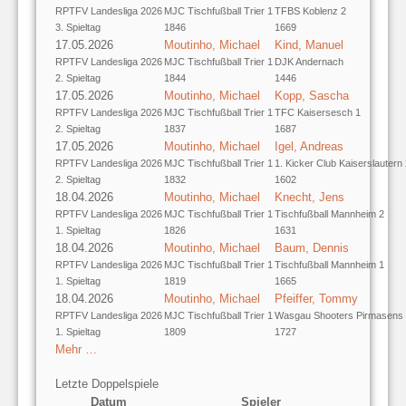
RPTFV Landesliga 2026
MJC Tischfußball Trier 1
TFBS Koblenz 2
3. Spieltag
1846
1669
17.05.2026
Moutinho, Michael
Kind, Manuel
RPTFV Landesliga 2026
MJC Tischfußball Trier 1
DJK Andernach
2. Spieltag
1844
1446
17.05.2026
Moutinho, Michael
Kopp, Sascha
RPTFV Landesliga 2026
MJC Tischfußball Trier 1
TFC Kaisersesch 1
2. Spieltag
1837
1687
17.05.2026
Moutinho, Michael
Igel, Andreas
RPTFV Landesliga 2026
MJC Tischfußball Trier 1
1. Kicker Club Kaiserslautern
2. Spieltag
1832
1602
18.04.2026
Moutinho, Michael
Knecht, Jens
RPTFV Landesliga 2026
MJC Tischfußball Trier 1
Tischfußball Mannheim 2
1. Spieltag
1826
1631
18.04.2026
Moutinho, Michael
Baum, Dennis
RPTFV Landesliga 2026
MJC Tischfußball Trier 1
Tischfußball Mannheim 1
1. Spieltag
1819
1665
18.04.2026
Moutinho, Michael
Pfeiffer, Tommy
RPTFV Landesliga 2026
MJC Tischfußball Trier 1
Wasgau Shooters Pirmasens
1. Spieltag
1809
1727
Mehr …
Letzte Doppelspiele
Datum
Spieler