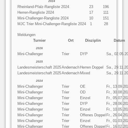
2024
Rheinland-Pfalz-Rangliste 2024
23
196
Herren-Rangliste 2024
17
111
Mini-Challenger-Rangliste 2024
10
151
MJC Trier Mini-Challenger-Rangliste 2024
1
28
Meldungen
Turnier
Ort
Disziplin
Datum
2026
Mini-Challenger
Trier
DYP
Sa., 02.05.2
2025
Landesmeisterschaft 2025
Andernach
Herren Doppel
Sa., 29.11.2
Landesmeisterschaft 2025
Andernach
Mixed
Sa., 29.11.2
2024
Mini-Challenger
Trier
OE
Fr., 13.09.20
Mini-Challenger
Trier
OD
Fr., 30.08.20
Mini-Challenger
Trier
Einzel
Fr., 05.07.20
Mini-Challenger
Trier
DYP
Fr., 28.06.20
Mini-Challenger
Trier
Einzel
Fr., 10.05.20
Mini-Challenger
Trier
Offenes Doppel
Fr., 26.04.20
Mini-Challenger
Trier
Einzel
Fr., 01.03.20
Mini-Challenger
Trier
Offenes Doppel
Fr., 16.02.20