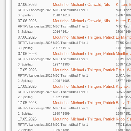
07.06.2026
Moutinho, Michael
/
Ostwald, Nils
Kritten,
RPTFV Landesliga 2026
MJC Tischfußball Trier 1
MJC Tischf
3. Spieltag
2018 / 1618
1286 / 166
07.06.2026
Moutinho, Michael
/
Ostwald, Nils
Hütter, 
RPTFV Landesliga 2026
MJC Tischfußball Trier 1
MJC Tischf
3. Spieltag
2014 / 1614
1506 / 149
07.06.2026
Moutinho, Michael
/
Thiltgen, Patrick
Lo Manto
RPTFV Landesliga 2026
MJC Tischfußball Trier 1
TFBS Kobl
3. Spieltag
2007 / 1916
1701 / 188
07.06.2026
Moutinho, Michael
/
Thiltgen, Patrick
Moeller,
RPTFV Landesliga 2026
MJC Tischfußball Trier 1
TFBS Kobl
3. Spieltag
1997 / 1906
1680 / 210
17.05.2026
Moutinho, Michael
/
Thiltgen, Patrick
Preis, W
RPTFV Landesliga 2026
MJC Tischfußball Trier 1
DJK Ande
2. Spieltag
1996 / 1905
1377 / 149
17.05.2026
Moutinho, Michael
/
Thiltgen, Patrick
Kaynak,
RPTFV Landesliga 2026
MJC Tischfußball Trier 1
DJK Ande
2. Spieltag
1992 / 1901
1760 / 155
17.05.2026
Moutinho, Michael
/
Thiltgen, Patrick
Bartz, T
RPTFV Landesliga 2026
MJC Tischfußball Trier 1
TFC Kaise
2. Spieltag
1990 / 1899
1540 / 151
17.05.2026
Moutinho, Michael
/
Thiltgen, Patrick
Kopp, S
RPTFV Landesliga 2026
MJC Tischfußball Trier 1
TFC Kaise
2. Spieltag
1985 / 1894
1739 / 164