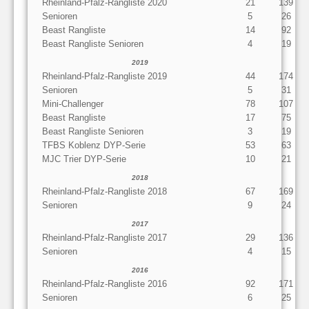
Rheinland-Pfalz-Rangliste 2020
21
139
Senioren
5
26
Beast Rangliste
14
92
Beast Rangliste Senioren
4
19
2019
Rheinland-Pfalz-Rangliste 2019
44
174
Senioren
5
31
Mini-Challenger
78
107
Beast Rangliste
17
75
Beast Rangliste Senioren
3
19
TFBS Koblenz DYP-Serie
53
63
MJC Trier DYP-Serie
10
21
2018
Rheinland-Pfalz-Rangliste 2018
67
169
Senioren
9
24
2017
Rheinland-Pfalz-Rangliste 2017
29
136
Senioren
4
15
2016
Rheinland-Pfalz-Rangliste 2016
92
171
Senioren
6
25