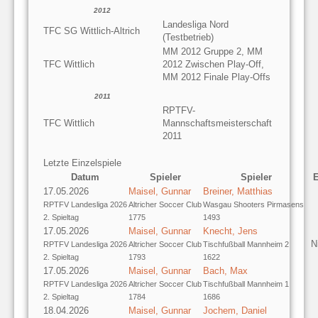
2012
Landesliga Nord
TFC SG Wittlich-Altrich
(Testbetrieb)
MM 2012 Gruppe 2, MM
TFC Wittlich
2012 Zwischen Play-Off,
MM 2012 Finale Play-Offs
2011
RPTFV-
TFC Wittlich
Mannschaftsmeisterschaft
2011
Letzte Einzelspiele
Datum
Spieler
Spieler
E
17.05.2026
Maisel, Gunnar
Breiner, Matthias
RPTFV Landesliga 2026
Altricher Soccer Club
Wasgau Shooters Pirmasens
2. Spieltag
1775
1493
17.05.2026
Maisel, Gunnar
Knecht, Jens
N
RPTFV Landesliga 2026
Altricher Soccer Club
Tischfußball Mannheim 2
2. Spieltag
1793
1622
17.05.2026
Maisel, Gunnar
Bach, Max
RPTFV Landesliga 2026
Altricher Soccer Club
Tischfußball Mannheim 1
2. Spieltag
1784
1686
18.04.2026
Maisel, Gunnar
Jochem, Daniel