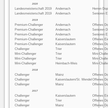
2020
Landesmeisterschaft 2019
Andernach
Herren Dop
Landesmeisterschaft 2019
Andernach
Senioren E
2019
Premium-Challenger
Andernach
Offenes Do
Premium-Challenger
Andernach
Senioren D
Premium-Challenger
Andernach
Senioren E
Premium-Challenger
Kaiserslautern
Offenes Ei
Premium-Challenger
Kaiserslautern
Offenes Do
Challenger
Trier
Offenes Do
Mini-Challenger
Trier
Mini-Chall
Mini-Challenger
Trier
Mini-Chall
Mini-Challenger
Heimbach-Weis
Mini-Chall
2018
Challenger
Mainz
Offenes Do
Challenger
Kaiserslautern/St. Wendel
Offenes Do
Challenger
Mainz
Offenes Do
2017
Challenger
Kaiserslautern
Offenes Ei
Challenger
Trier
Offenes Do
Challenger
Mainz
Offenes Do