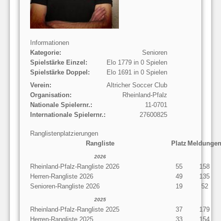
Informationen
Kategorie:
Senioren
Spielstärke Einzel:
Elo 1779 in 0 Spielen
Spielstärke Doppel:
Elo 1691 in 0 Spielen
Verein:
Altricher Soccer Club
Organisation:
Rheinland-Pfalz
Nationale Spielernr.:
11-0701
Internationale Spielernr.:
27600825
Ranglistenplatzierungen
Rangliste
Platz
Meldunge
2026
Rheinland-Pfalz-Rangliste 2026
55
158
Herren-Rangliste 2026
49
135
Senioren-Rangliste 2026
19
52
2025
Rheinland-Pfalz-Rangliste 2025
37
179
Herren-Rangliste 2025
33
154