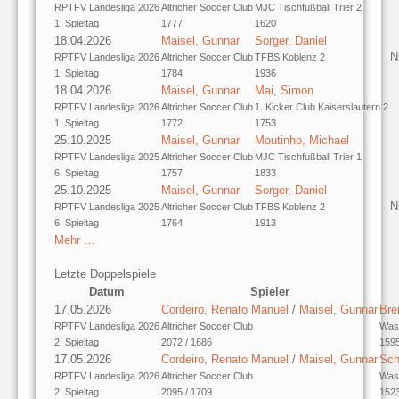
RPTFV Landesliga 2026
Altricher Soccer Club
MJC Tischfußball Trier 2
1. Spieltag
1777
1620
18.04.2026
Maisel, Gunnar
Sorger, Daniel
N
RPTFV Landesliga 2026
Altricher Soccer Club
TFBS Koblenz 2
1. Spieltag
1784
1936
18.04.2026
Maisel, Gunnar
Mai, Simon
RPTFV Landesliga 2026
Altricher Soccer Club
1. Kicker Club Kaiserslautern 2
1. Spieltag
1772
1753
25.10.2025
Maisel, Gunnar
Moutinho, Michael
RPTFV Landesliga 2025
Altricher Soccer Club
MJC Tischfußball Trier 1
6. Spieltag
1757
1833
25.10.2025
Maisel, Gunnar
Sorger, Daniel
N
RPTFV Landesliga 2025
Altricher Soccer Club
TFBS Koblenz 2
6. Spieltag
1764
1913
Mehr …
Letzte Doppelspiele
Datum
Spieler
17.05.2026
Cordeiro, Renato Manuel
/
Maisel, Gunnar
Bre
RPTFV Landesliga 2026
Altricher Soccer Club
Was
2. Spieltag
2072 / 1686
1595
17.05.2026
Cordeiro, Renato Manuel
/
Maisel, Gunnar
Sch
RPTFV Landesliga 2026
Altricher Soccer Club
Was
2. Spieltag
2095 / 1709
1523