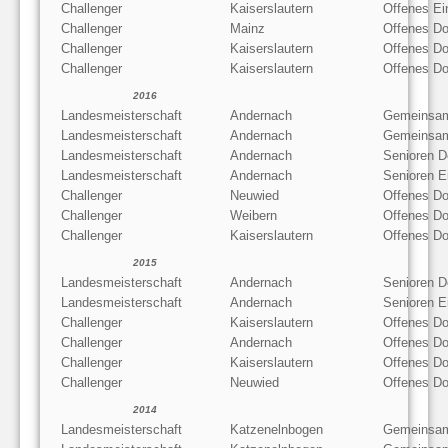
Challenger
Kaiserslautern
Offenes Ei
Challenger
Mainz
Offenes Do
Challenger
Kaiserslautern
Offenes Do
Challenger
Kaiserslautern
Offenes Do
2016
Landesmeisterschaft
Andernach
Gemeinsam
Landesmeisterschaft
Andernach
Gemeinsam
Landesmeisterschaft
Andernach
Senioren D
Landesmeisterschaft
Andernach
Senioren E
Challenger
Neuwied
Offenes Do
Challenger
Weibern
Offenes Do
Challenger
Kaiserslautern
Offenes Do
2015
Landesmeisterschaft
Andernach
Senioren D
Landesmeisterschaft
Andernach
Senioren E
Challenger
Kaiserslautern
Offenes Do
Challenger
Andernach
Offenes Do
Challenger
Kaiserslautern
Offenes Do
Challenger
Neuwied
Offenes Do
2014
Landesmeisterschaft
Katzenelnbogen
Gemeinsam