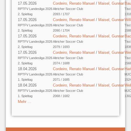
17.05.2026
Cordeiro, Renato Manuel
/
Maisel, Gunnar
Bau
RPTFV Landesliga 2026
Altricher Soccer Club
Tisc
2. Spieltag
2093 / 1707
1316
17.05.2026
Cordeiro, Renato Manuel
/
Maisel, Gunnar
Wil
RPTFV Landesliga 2026
Altricher Soccer Club
Tisc
2. Spieltag
2090 / 1704
1588
17.05.2026
Cordeiro, Renato Manuel
/
Maisel, Gunnar
Bac
RPTFV Landesliga 2026
Altricher Soccer Club
Tisc
2. Spieltag
2079 / 1693
1836
17.05.2026
Cordeiro, Renato Manuel
/
Maisel, Gunnar
Wei
RPTFV Landesliga 2026
Altricher Soccer Club
Tisc
2. Spieltag
2074 / 1688
1566
18.04.2026
Cordeiro, Renato Manuel
/
Maisel, Gunnar
Har
RPTFV Landesliga 2026
Altricher Soccer Club
MJC 
1. Spieltag
2071 / 1685
1524
18.04.2026
Cordeiro, Renato Manuel
/
Maisel, Gunnar
Web
RPTFV Landesliga 2026
Altricher Soccer Club
MJC 
1. Spieltag
2068 / 1682
1302
Mehr …