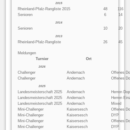
2015
Rheinland-Pfalz-Rangliste 2015
48
116
Senioren
6
14
2014
Senioren
10
20
2013
Rheinland-Pfalz-Rangliste
26
45
Meldungen
Turnier
Ort
2026
Challenger
Andernach
Offenes Do
Challenger
Andernach
Offenes Do
2025
Landesmeisterschaft 2025
Andernach
Herren Dop
Landesmeisterschaft 2025
Andernach
Herren Ein
Landesmeisterschaft 2025
Andernach
Mixed
Mini-Challenger
Kaisersesch
Offenes Do
Mini-Challenger
Kaisersesch
DYP
Mini-Challenger
Kaisersesch
Offenes Do
Mini-Challenger
Kaisersesch
DYP