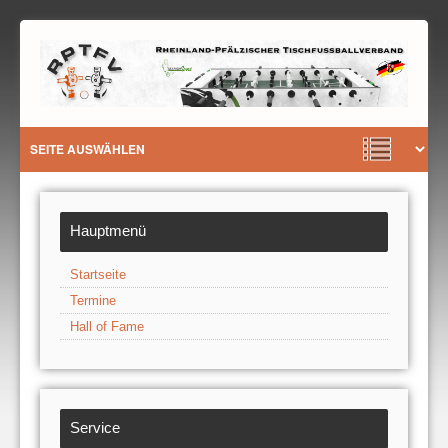
Hauptmenü
Startseite
Termine
Hall of Fame
Service