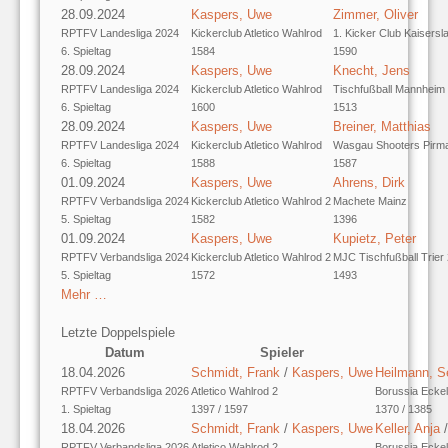
28.09.2024
Kaspers, Uwe
Zimmer, Oliver
RPTFV Landesliga 2024
Kickerclub Atletico Wahlrod
1. Kicker Club Kaisersl
6. Spieltag
1584
1590
28.09.2024
Kaspers, Uwe
Knecht, Jens
RPTFV Landesliga 2024
Kickerclub Atletico Wahlrod
Tischfußball Mannheim
6. Spieltag
1600
1513
28.09.2024
Kaspers, Uwe
Breiner, Matthias
RPTFV Landesliga 2024
Kickerclub Atletico Wahlrod
Wasgau Shooters Pirm
6. Spieltag
1588
1587
01.09.2024
Kaspers, Uwe
Ahrens, Dirk
RPTFV Verbandsliga 2024
Kickerclub Atletico Wahlrod 2
Machete Mainz
5. Spieltag
1582
1396
01.09.2024
Kaspers, Uwe
Kupietz, Peter
RPTFV Verbandsliga 2024
Kickerclub Atletico Wahlrod 2
MJC Tischfußball Trier 
5. Spieltag
1572
1493
Mehr …
Letzte Doppelspiele
Datum
Spieler
18.04.2026
Schmidt, Frank
/
Kaspers, Uwe
Heilmann, S
RPTFV Verbandsliga 2026
Atletico Wahlrod 2
Borussia Ecke
1. Spieltag
1397 / 1597
1370 / 1385
18.04.2026
Schmidt, Frank
/
Kaspers, Uwe
Keller, Anja
RPTFV Verbandsliga 2026
Atletico Wahlrod 2
Borussia Ecke