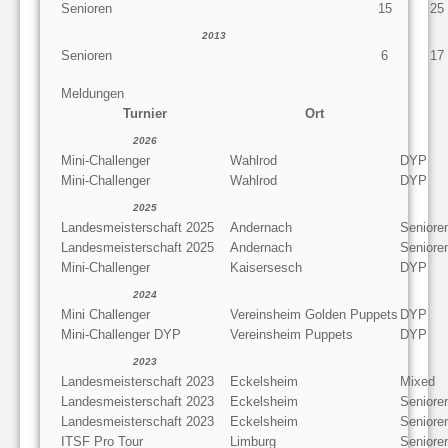
Senioren
15
25
2013
Senioren
6
17
Meldungen
Turnier
Ort
2026
Mini-Challenger
Wahlrod
DYP
Mini-Challenger
Wahlrod
DYP
2025
Landesmeisterschaft 2025
Andernach
Seniore
Landesmeisterschaft 2025
Andernach
Seniore
Mini-Challenger
Kaisersesch
DYP
2024
Mini Challenger
Vereinsheim Golden Puppets
DYP
Mini-Challenger DYP
Vereinsheim Puppets
DYP
2023
Landesmeisterschaft 2023
Eckelsheim
Mixed
Landesmeisterschaft 2023
Eckelsheim
Seniore
Landesmeisterschaft 2023
Eckelsheim
Seniore
ITSF Pro Tour
Limburg
Seniore