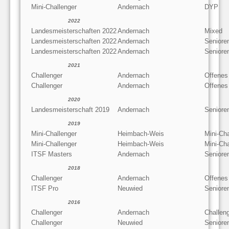
Mini-Challenger
Andernach
DYP
2022
Landesmeisterschaften 2022
Andernach
Mixed
Landesmeisterschaften 2022
Andernach
Seniore
Landesmeisterschaften 2022
Andernach
Seniore
2021
Challenger
Andernach
Offenes
Challenger
Andernach
Offenes
2020
Landesmeisterschaft 2019
Andernach
Seniore
2019
Mini-Challenger
Heimbach-Weis
Mini-Ch
Mini-Challenger
Heimbach-Weis
Mini-Ch
ITSF Masters
Andernach
Seniore
2018
Challenger
Andernach
Offenes
ITSF Pro
Neuwied
Seniore
2016
Challenger
Andernach
Challen
Challenger
Neuwied
Seniore