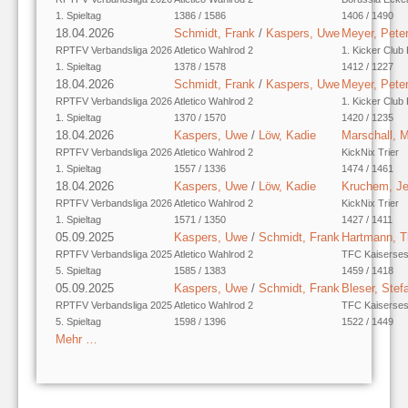
1. Spieltag
1386 / 1586
1406 / 1490
18.04.2026
Schmidt, Frank
/
Kaspers, Uwe
Meyer, Pete
RPTFV Verbandsliga 2026
Atletico Wahlrod 2
1. Kicker Club 
1. Spieltag
1378 / 1578
1412 / 1227
18.04.2026
Schmidt, Frank
/
Kaspers, Uwe
Meyer, Pete
RPTFV Verbandsliga 2026
Atletico Wahlrod 2
1. Kicker Club 
1. Spieltag
1370 / 1570
1420 / 1235
18.04.2026
Kaspers, Uwe
/
Löw, Kadie
Marschall, 
RPTFV Verbandsliga 2026
Atletico Wahlrod 2
KickNix Trier
1. Spieltag
1557 / 1336
1474 / 1461
18.04.2026
Kaspers, Uwe
/
Löw, Kadie
Kruchem, Je
RPTFV Verbandsliga 2026
Atletico Wahlrod 2
KickNix Trier
1. Spieltag
1571 / 1350
1427 / 1411
05.09.2025
Kaspers, Uwe
/
Schmidt, Frank
Hartmann, 
RPTFV Verbandsliga 2025
Atletico Wahlrod 2
TFC Kaiserses
5. Spieltag
1585 / 1383
1459 / 1418
05.09.2025
Kaspers, Uwe
/
Schmidt, Frank
Bleser, Stef
RPTFV Verbandsliga 2025
Atletico Wahlrod 2
TFC Kaiserses
5. Spieltag
1598 / 1396
1522 / 1449
Mehr …