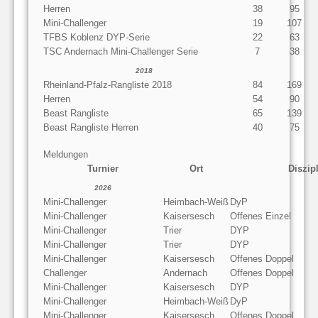
Herren
38
95
Mini-Challenger
19
107
TFBS Koblenz DYP-Serie
22
63
TSC Andernach Mini-Challenger Serie
7
38
2018
Rheinland-Pfalz-Rangliste 2018
84
169
Herren
54
90
Beast Rangliste
65
139
Beast Rangliste Herren
40
75
Meldungen
Turnier
Ort
Diszip
2026
Mini-Challenger
Heimbach-Weiß
DyP
Mini-Challenger
Kaisersesch
Offenes Einzel
Mini-Challenger
Trier
DYP
Mini-Challenger
Trier
DYP
Mini-Challenger
Kaisersesch
Offenes Doppel
Challenger
Andernach
Offenes Doppel
Mini-Challenger
Kaisersesch
DYP
Mini-Challenger
Heimbach-Weiß
DyP
Mini-Challenger
Kaisersesch
Offenes Doppel