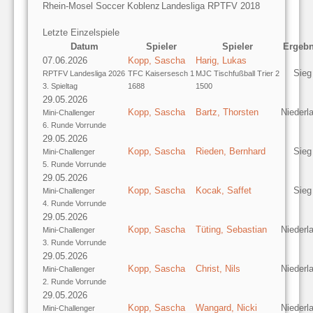
Rhein-Mosel Soccer Koblenz
Landesliga RPTFV 2018
Letzte Einzelspiele
Datum
Spieler
Spieler
Ergebn
07.06.2026
Kopp, Sascha
Harig, Lukas
Sieg
RPTFV Landesliga 2026
TFC Kaisersesch 1
MJC Tischfußball Trier 2
3. Spieltag
1688
1500
29.05.2026
Kopp, Sascha
Bartz, Thorsten
Niederl
Mini-Challenger
6. Runde Vorrunde
29.05.2026
Kopp, Sascha
Rieden, Bernhard
Sieg
Mini-Challenger
5. Runde Vorrunde
29.05.2026
Kopp, Sascha
Kocak, Saffet
Sieg
Mini-Challenger
4. Runde Vorrunde
29.05.2026
Kopp, Sascha
Tüting, Sebastian
Niederl
Mini-Challenger
3. Runde Vorrunde
29.05.2026
Kopp, Sascha
Christ, Nils
Niederl
Mini-Challenger
2. Runde Vorrunde
29.05.2026
Kopp, Sascha
Wangard, Nicki
Niederl
Mini-Challenger