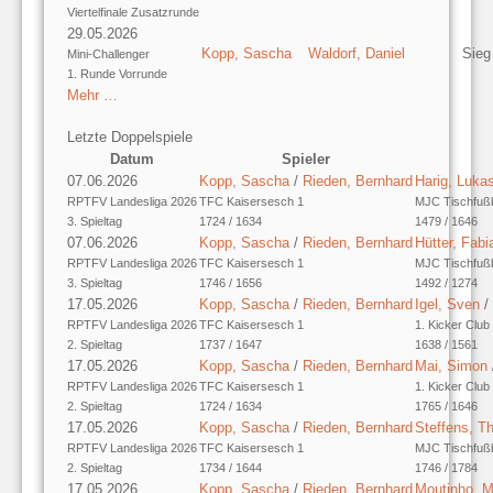
Viertelfinale Zusatzrunde
29.05.2026
Kopp, Sascha
Waldorf, Daniel
Sieg
Mini-Challenger
1. Runde Vorrunde
Mehr …
Letzte Doppelspiele
Datum
Spieler
07.06.2026
Kopp, Sascha
/
Rieden, Bernhard
Harig, Luka
RPTFV Landesliga 2026
TFC Kaisersesch 1
MJC Tischfußba
3. Spieltag
1724 / 1634
1479 / 1646
07.06.2026
Kopp, Sascha
/
Rieden, Bernhard
Hütter, Fabi
RPTFV Landesliga 2026
TFC Kaisersesch 1
MJC Tischfußba
3. Spieltag
1746 / 1656
1492 / 1274
17.05.2026
Kopp, Sascha
/
Rieden, Bernhard
Igel, Sven
/
RPTFV Landesliga 2026
TFC Kaisersesch 1
1. Kicker Club
2. Spieltag
1737 / 1647
1638 / 1561
17.05.2026
Kopp, Sascha
/
Rieden, Bernhard
Mai, Simon
RPTFV Landesliga 2026
TFC Kaisersesch 1
1. Kicker Club
2. Spieltag
1724 / 1634
1765 / 1646
17.05.2026
Kopp, Sascha
/
Rieden, Bernhard
Steffens, 
RPTFV Landesliga 2026
TFC Kaisersesch 1
MJC Tischfußba
2. Spieltag
1734 / 1644
1746 / 1784
17.05.2026
Kopp, Sascha
/
Rieden, Bernhard
Moutinho, M