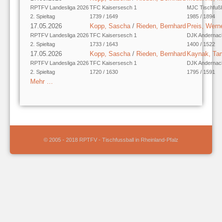
RPTFV Landesliga 2026
TFC Kaisersesch 1
MJC Tischfußba
2. Spieltag
1739 / 1649
1985 / 1894
17.05.2026
Kopp, Sascha
/
Rieden, Bernhard
Preis, Wern
RPTFV Landesliga 2026
TFC Kaisersesch 1
DJK Andernac
2. Spieltag
1733 / 1643
1400 / 1522
17.05.2026
Kopp, Sascha
/
Rieden, Bernhard
Kaynak, Ta
RPTFV Landesliga 2026
TFC Kaisersesch 1
DJK Andernac
2. Spieltag
1720 / 1630
1795 / 1591
Mehr …
© 2005 - 2018 RPTFV - Tischfussball in Rheinland-Pfalz