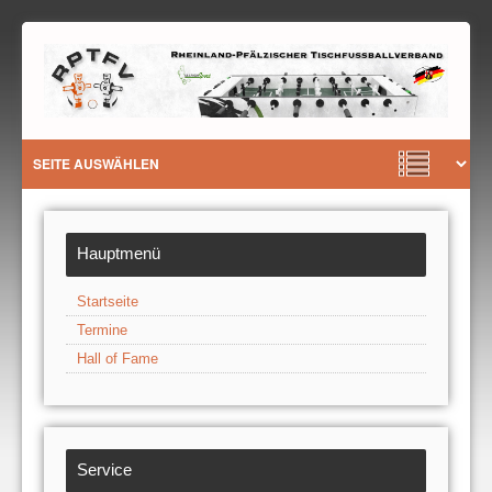
Hauptmenü
Startseite
Termine
Hall of Fame
Service