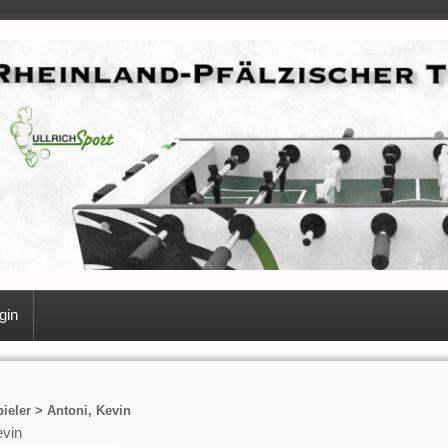
gin
ieler > Antoni, Kevin
evin