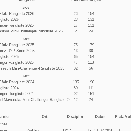
2026
Pfalz-Rangliste 2026
23
154
gliste 2026
23
131
enger-Rangliste 2026
17
131
ahlrod Mini-Challenger-Rangliste 2026
2
24
2025
Pfalz-Rangliste 2025
75
179
enz DYP Serie 2025
13
30
gliste 2025
65
154
enger-Rangliste 2025
47
113
sesch Mini-Challenger-Rangliste 2025
32
66
2024
Pfalz-Rangliste 2024
135
196
gliste 2024
80
111
enger-Rangliste 2024
92
151
d Mavericks Mini-Challenger-Rangliste 24
12
24
urnier
Ort
Disziplin
Datum
Platz
Me
2026
enger
Wahlrod
DYP
Fr., 31.07.2026
1