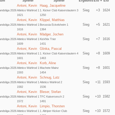
tum
Spieler
Spieler
Ergebnis
Elo +
Elo
Antoni, Kevin
Haag, Jacqueline
Sieg
+3
1624
ndsliga 2026
Atletico Wahlrod 1
1. Kicker Club Kaiserslautern 3
1621
1250
Antoni, Kevin
Klippel, Matthias
Sieg
+5
1621
ndsliga 2026
Atletico Wahlrod 1
Borussia Eckelsheim 1
1616
1364
Antoni, Kevin
Mädger, Jochen
Sieg
+7
1616
ndsliga 2026
Atletico Wahlrod 1
KickNix Trier
1609
1431
Antoni, Kevin
Glinka, Pascal
Sieg
+8
1609
ndsliga 2026
Atletico Wahlrod 1
1. Kicker Club Kaiserslautern 4
1601
1463
Antoni, Kevin
Korb, Aline
Sieg
+8
1601
ndsliga 2026
Atletico Wahlrod 1
Machete Mainz
1593
1454
Antoni, Kevin
Schnug, Lutz
Sieg
+11
1593
ndsliga 2026
Atletico Wahlrod 1
Atletico Wahlrod 2
1582
1536
Antoni, Kevin
Bleser, Stefan
Sieg
+10
1582
ndsliga 2026
Atletico Wahlrod 1
TFC Kaisersesch 2
1572
1491
Antoni, Kevin
Limpio, Thorsten
Sieg
+10
1572
ndsliga 2026
Atletico Wahlrod 1
1. Altriper-Kicker-Club