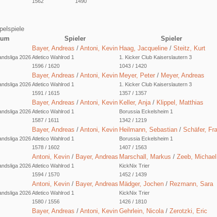
1562
1490
pelspiele
tum
Spieler
Spieler
Bayer, Andreas
/
Antoni, Kevin
Haag, Jacqueline
/
Steitz, Kurt
ndsliga 2026
Atletico Wahlrod 1
1. Kicker Club Kaiserslautern 3
1596 / 1620
1043 / 1420
Bayer, Andreas
/
Antoni, Kevin
Meyer, Peter
/
Meyer, Andreas
ndsliga 2026
Atletico Wahlrod 1
1. Kicker Club Kaiserslautern 3
1591 / 1615
1357 / 1357
Bayer, Andreas
/
Antoni, Kevin
Keller, Anja
/
Klippel, Matthias
ndsliga 2026
Atletico Wahlrod 1
Borussia Eckelsheim 1
1587 / 1611
1342 / 1219
Bayer, Andreas
/
Antoni, Kevin
Heilmann, Sebastian
/
Schäfer, Fr
ndsliga 2026
Atletico Wahlrod 1
Borussia Eckelsheim 1
1578 / 1602
1407 / 1563
Antoni, Kevin
/
Bayer, Andreas
Marschall, Markus
/
Zeeb, Michael
ndsliga 2026
Atletico Wahlrod 1
KickNix Trier
1594 / 1570
1452 / 1439
Antoni, Kevin
/
Bayer, Andreas
Mädger, Jochen
/
Rezmann, Sara
ndsliga 2026
Atletico Wahlrod 1
KickNix Trier
1580 / 1556
1426 / 1810
Bayer, Andreas
/
Antoni, Kevin
Gehrlein, Nicola
/
Zerotzki, Eric