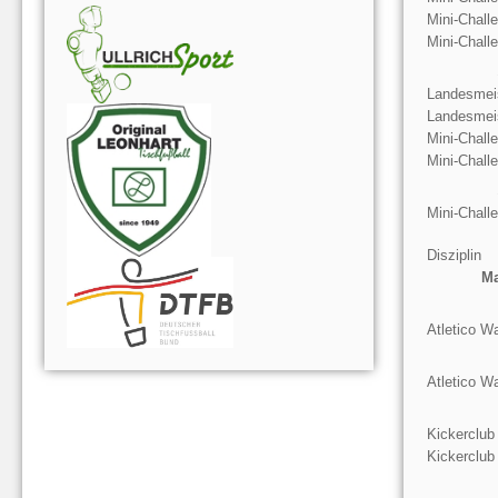
Mini-Chall
Mini-Chall
Landesmeis
Landesmeis
Mini-Chall
Mini-Chall
Mini-Chall
Disziplin
Ma
Atletico W
Atletico W
Kickerclub
Kickerclub