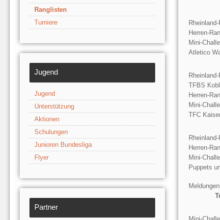
Ranglisten
Turniere
Rheinland-
Herren-Ran
Mini-Chall
Atletico W
Jugend
Rheinland-
TFBS Kobl
Jugend
Herren-Ran
Mini-Chall
Unterstützung
TFC Kaiser
Aktionen
Schulungen
Rheinland-
Junioren Bundesliga
Herren-Ran
Flyer
Mini-Chall
Puppets un
Meldungen
T
Partner
Mini-Chall