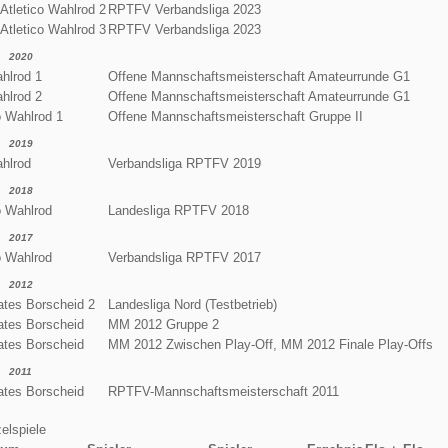
 Atletico Wahlrod 2
RPTFV Verbandsliga 2023
 Atletico Wahlrod 3
RPTFV Verbandsliga 2023
2020
ahlrod 1
Offene Mannschaftsmeisterschaft Amateurrunde G1
ahlrod 2
Offene Mannschaftsmeisterschaft Amateurrunde G1
o Wahlrod 1
Offene Mannschaftsmeisterschaft Gruppe II
2019
ahlrod
Verbandsliga RPTFV 2019
2018
o Wahlrod
Landesliga RPTFV 2018
2017
o Wahlrod
Verbandsliga RPTFV 2017
2012
ates Borscheid 2
Landesliga Nord (Testbetrieb)
ates Borscheid
MM 2012 Gruppe 2
ates Borscheid
MM 2012 Zwischen Play-Off, MM 2012 Finale Play-Offs
2011
ates Borscheid
RPTFV-Mannschaftsmeisterschaft 2011
elspiele