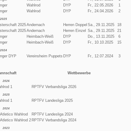
enger
Wahlrod
DYP
Fr., 22.05.2026
1
enger
Wahlrod
DYP
Fr., 24.04.2026
2
2025
terschaft 2025
Andernach
Herren Doppel
Sa., 29.11.2025
18
terschaft 2025
Andernach
Herren Einzel
Sa., 29.11.2025
21
enger
Heimbach-Weiß
DYP
Do., 13.11.2025
6
enger
Heimbach-Weiß
DYP
Fr., 10.10.2025
15
2024
enger DYP
Vereinsheim Puppets
DYP
Fr., 12.07.2024
3
nnschaft
Wettbewerbe
2026
ahlrod 1
RPTFV Verbandsliga 2026
2025
ahlrod 1
RPTFV Landesliga 2025
2024
 Atletico Wahlrod
RPTFV Landesliga 2024
 Atletico Wahlrod 2
RPTFV Verbandsliga 2024
2023