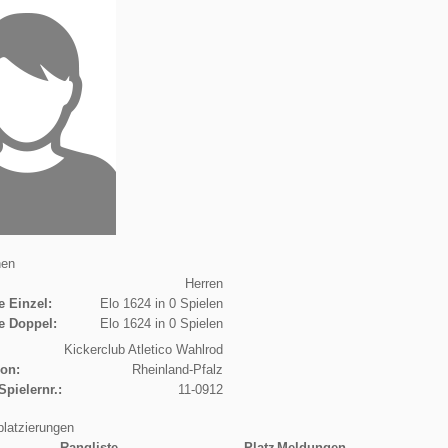
nen
Herren
e Einzel:
Elo 1624 in 0 Spielen
e Doppel:
Elo 1624 in 0 Spielen
Kickerclub Atletico Wahlrod
ion:
Rheinland-Pfalz
Spielernr.:
11-0912
platzierungen
Rangliste
Platz
Meldungen