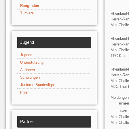
Ranglisten
Turniere
Rheinland-
Herren-Ran
Mini-Chall
Rheinland-
Jugend
Herren-Ran
Mini-Chall
Jugend
TFC Kaiser
Unterstützung
Rheinland-
Aktionen
Herren-Ran
Schulungen
Mini-Chall
Junioren Bundesliga
MJC Trier 
Flyer
Meldungen
Turnie
2026
Mini-Chall
Partner
Mini-Chall