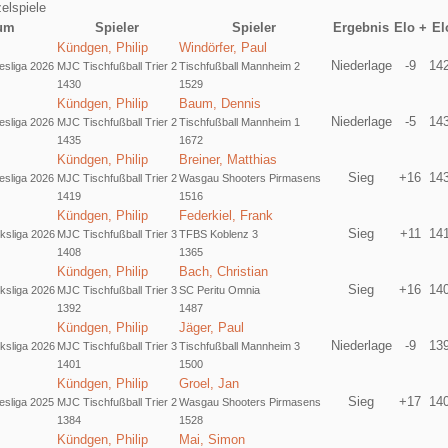
elspiele
um
Spieler
Spieler
Ergebnis
Elo +
El
Kündgen, Philip
Windörfer, Paul
Niederlage
-9
14
sliga 2026
MJC Tischfußball Trier 2
Tischfußball Mannheim 2
1430
1529
Kündgen, Philip
Baum, Dennis
Niederlage
-5
14
sliga 2026
MJC Tischfußball Trier 2
Tischfußball Mannheim 1
1435
1672
Kündgen, Philip
Breiner, Matthias
Sieg
+16
14
sliga 2026
MJC Tischfußball Trier 2
Wasgau Shooters Pirmasens
1419
1516
Kündgen, Philip
Federkiel, Frank
Sieg
+11
14
ksliga 2026
MJC Tischfußball Trier 3
TFBS Koblenz 3
1408
1365
Kündgen, Philip
Bach, Christian
Sieg
+16
14
ksliga 2026
MJC Tischfußball Trier 3
SC Peritu Omnia
1392
1487
Kündgen, Philip
Jäger, Paul
Niederlage
-9
13
ksliga 2026
MJC Tischfußball Trier 3
Tischfußball Mannheim 3
1401
1500
Kündgen, Philip
Groel, Jan
Sieg
+17
14
sliga 2025
MJC Tischfußball Trier 2
Wasgau Shooters Pirmasens
1384
1528
Kündgen, Philip
Mai, Simon