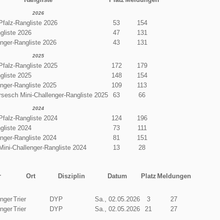
2026
Pfalz-Rangliste 2026
53
154
gliste 2026
47
131
enger-Rangliste 2026
43
131
2025
Pfalz-Rangliste 2025
172
179
gliste 2025
148
154
enger-Rangliste 2025
109
113
sesch Mini-Challenger-Rangliste 2025
63
66
2024
Pfalz-Rangliste 2024
124
196
gliste 2024
73
111
enger-Rangliste 2024
81
151
Mini-Challenger-Rangliste 2024
13
28
r
Ort
Disziplin
Datum
Platz
Meldungen
enger
Trier
DYP
Sa., 02.05.2026
3
27
enger
Trier
DYP
Sa., 02.05.2026
21
27