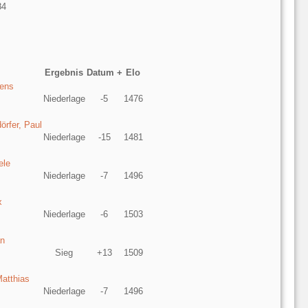
84
Ergebnis
Datum +
Elo
Jens
Niederlage
-5
1476
örfer, Paul
Niederlage
-15
1481
ele
Niederlage
-7
1496
x
Niederlage
-6
1503
an
Sieg
+13
1509
Matthias
Niederlage
-7
1496