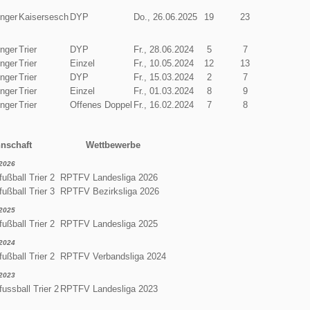
enger
Kaisersesch
DYP
Do., 26.06.2025
19
23
enger
Trier
DYP
Fr., 28.06.2024
5
7
enger
Trier
Einzel
Fr., 10.05.2024
12
13
enger
Trier
DYP
Fr., 15.03.2024
2
7
enger
Trier
Einzel
Fr., 01.03.2024
8
9
enger
Trier
Offenes Doppel
Fr., 16.02.2024
7
8
nschaft
Wettbewerbe
2026
ußball Trier 2
RPTFV Landesliga 2026
ußball Trier 3
RPTFV Bezirksliga 2026
2025
ußball Trier 2
RPTFV Landesliga 2025
2024
ußball Trier 2
RPTFV Verbandsliga 2024
2023
ussball Trier 2
RPTFV Landesliga 2023