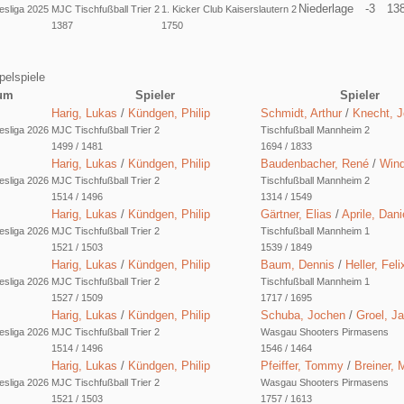
Niederlage
-3
13
sliga 2025
MJC Tischfußball Trier 2
1. Kicker Club Kaiserslautern 2
1387
1750
pelspiele
um
Spieler
Spieler
Harig, Lukas
/
Kündgen, Philip
Schmidt, Arthur
/
Knecht, 
sliga 2026
MJC Tischfußball Trier 2
Tischfußball Mannheim 2
1499 / 1481
1694 / 1833
Harig, Lukas
/
Kündgen, Philip
Baudenbacher, René
/
Wind
sliga 2026
MJC Tischfußball Trier 2
Tischfußball Mannheim 2
1514 / 1496
1314 / 1549
Harig, Lukas
/
Kündgen, Philip
Gärtner, Elias
/
Aprile, Dani
sliga 2026
MJC Tischfußball Trier 2
Tischfußball Mannheim 1
1521 / 1503
1539 / 1849
Harig, Lukas
/
Kündgen, Philip
Baum, Dennis
/
Heller, Feli
sliga 2026
MJC Tischfußball Trier 2
Tischfußball Mannheim 1
1527 / 1509
1717 / 1695
Harig, Lukas
/
Kündgen, Philip
Schuba, Jochen
/
Groel, J
sliga 2026
MJC Tischfußball Trier 2
Wasgau Shooters Pirmasens
1514 / 1496
1546 / 1464
Harig, Lukas
/
Kündgen, Philip
Pfeiffer, Tommy
/
Breiner, 
sliga 2026
MJC Tischfußball Trier 2
Wasgau Shooters Pirmasens
1521 / 1503
1757 / 1613