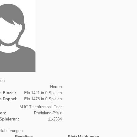
nen
Herren
e Einzel:
Elo 1421 in 0 Spielen
e Doppel:
Elo 1478 in 0 Spielen
MJC Tischfussball Trier
ion:
Rheinland-Pfalz
Spielernr.:
11-2534
platzierungen
Rangliste
Platz
Meldungen