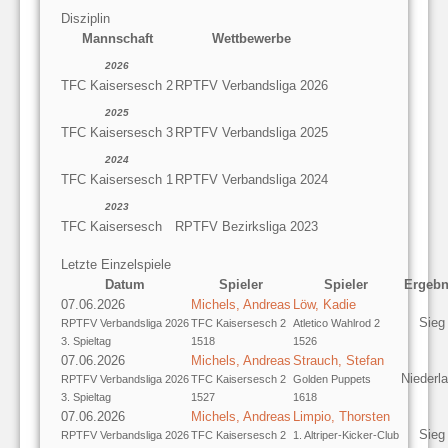
Disziplin
Mannschaft
Wettbewerbe
2026
TFC Kaisersesch 2
RPTFV Verbandsliga 2026
2025
TFC Kaisersesch 3
RPTFV Verbandsliga 2025
2024
TFC Kaisersesch 1
RPTFV Verbandsliga 2024
2023
TFC Kaisersesch
RPTFV Bezirksliga 2023
Letzte Einzelspiele
Datum
Spieler
Spieler
Ergebn
07.06.2026
Michels, Andreas
Löw, Kadie
Sieg
RPTFV Verbandsliga 2026
TFC Kaisersesch 2
Atletico Wahlrod 2
3. Spieltag
1518
1526
07.06.2026
Michels, Andreas
Strauch, Stefan
Niederl
RPTFV Verbandsliga 2026
TFC Kaisersesch 2
Golden Puppets
3. Spieltag
1527
1618
07.06.2026
Michels, Andreas
Limpio, Thorsten
Sieg
RPTFV Verbandsliga 2026
TFC Kaisersesch 2
1. Altriper-Kicker-Club