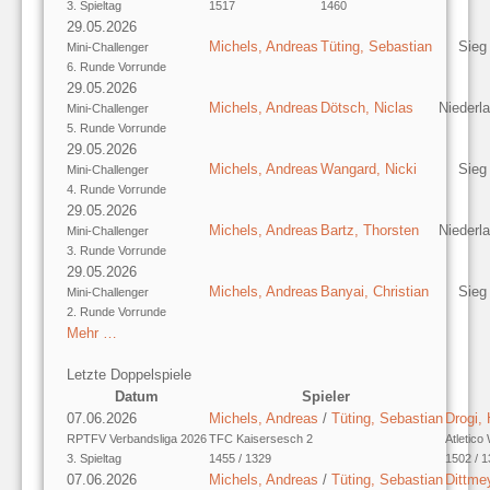
3. Spieltag
1517
1460
29.05.2026
Michels, Andreas
Tüting, Sebastian
Sieg
Mini-Challenger
6. Runde Vorrunde
29.05.2026
Michels, Andreas
Dötsch, Niclas
Niederl
Mini-Challenger
5. Runde Vorrunde
29.05.2026
Michels, Andreas
Wangard, Nicki
Sieg
Mini-Challenger
4. Runde Vorrunde
29.05.2026
Michels, Andreas
Bartz, Thorsten
Niederl
Mini-Challenger
3. Runde Vorrunde
29.05.2026
Michels, Andreas
Banyai, Christian
Sieg
Mini-Challenger
2. Runde Vorrunde
Mehr …
Letzte Doppelspiele
Datum
Spieler
07.06.2026
Michels, Andreas
/
Tüting, Sebastian
Drogi,
RPTFV Verbandsliga 2026
TFC Kaisersesch 2
Atletico
3. Spieltag
1455 / 1329
1502 / 
07.06.2026
Michels, Andreas
/
Tüting, Sebastian
Dittmey