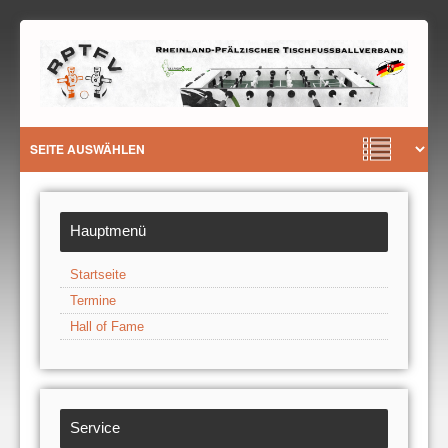
Hauptmenü
Startseite
Termine
Hall of Fame
Service