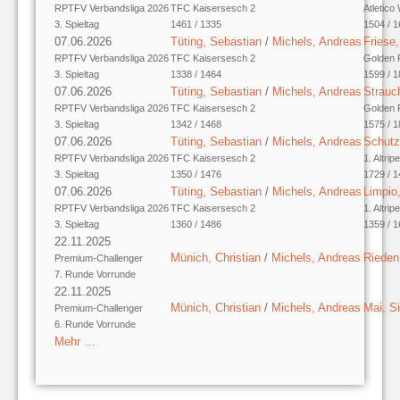
RPTFV Verbandsliga 2026
TFC Kaisersesch 2
Atletico
3. Spieltag
1461 / 1335
1504 / 
07.06.2026
Tüting, Sebastian
/
Michels, Andreas
Friese,
RPTFV Verbandsliga 2026
TFC Kaisersesch 2
Golden 
3. Spieltag
1338 / 1464
1599 / 
07.06.2026
Tüting, Sebastian
/
Michels, Andreas
Strauc
RPTFV Verbandsliga 2026
TFC Kaisersesch 2
Golden 
3. Spieltag
1342 / 1468
1575 / 
07.06.2026
Tüting, Sebastian
/
Michels, Andreas
Schutz
RPTFV Verbandsliga 2026
TFC Kaisersesch 2
1. Altri
3. Spieltag
1350 / 1476
1729 / 1
07.06.2026
Tüting, Sebastian
/
Michels, Andreas
Limpio
RPTFV Verbandsliga 2026
TFC Kaisersesch 2
1. Altri
3. Spieltag
1360 / 1486
1359 / 
22.11.2025
Münich, Christian
/
Michels, Andreas
Rieden
Premium-Challenger
7. Runde Vorrunde
22.11.2025
Münich, Christian
/
Michels, Andreas
Mai, S
Premium-Challenger
6. Runde Vorrunde
Mehr …