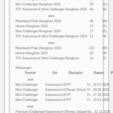
Mini-Challenger-Rangliste 2025
63
113
TFC Kaisersesch Mini-Challenger-Rangliste 2025
44
66
2024
Rheinland-Pfalz-Rangliste 2024
46
196
Herren-Rangliste 2024
27
111
Mini-Challenger-Rangliste 2024
17
151
TFC Kaisersesch Mini-Challenger-Rangliste 2024
11
48
2023
Rheinland-Pfalz-Rangliste 2023
132
185
Herren-Rangliste 2023
63
98
TFC Kaisersesch Mini-Challenger-Rangliste
14
21
Meldungen
Turnier
Ort
Disziplin
Datum
P
2026
Mini-Challenger
Kaisersesch
DYP
Fr., 24.07.2026
Mini-Challenger
Kaisersesch
Offenes Einzel
Fr., 29.05.2026
Mini-Challenger
Kaisersesch
DYP
Fr., 27.03.2026
Mini-Challenger
Kaisersesch
DYP
Fr., 23.01.2026
2025
Premium-Challenger
Kaisersesch
Offenes Doppel
Sa., 22.11.2025