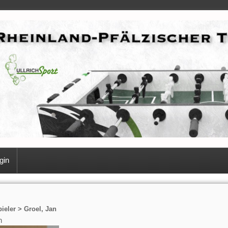
gin
ieler > Groel, Jan
n