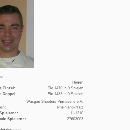
nen
Herren
e Einzel:
Elo 1470 in 0 Spielen
e Doppel:
Elo 1488 in 0 Spielen
Wasgau Shooters Pirmasens e.V.
ion:
Rheinland-Pfalz
Spielernr.:
11-1310
nale Spielernr.:
27603003
platzierungen