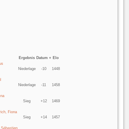
Ergebnis
Datum +
Elo
us
Niederlage
-10
1448
l
Niederlage
-11
1458
ina
Sieg
+12
1469
rich, Fiona
Sieg
+14
1457
 Sébastien