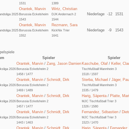
1531
1389
Orantek, Marvin
Wirtz, Christian
Niederlage
-12
1531
ndsliga 2025
Borussia Eckelsheim
DJK Andernach 2
1543
1544
Orantek, Marvin
Rezmann, Sara
Niederlage
-9
1543
ndsliga 2025
Borussia Eckelsheim
KickNix Trier
1552
1641
pelspiele
um
Spieler
Spieler
Orantek, Marvin
/
Zang, Jason Damien
Kaschube, Olaf
/
Keller, Cla
ksliga 2026
Borussia Eckelsheim 2
Tischfußball Mannheim 3
1458 / 1477
1518 / 1597
Orantek, Marvin
/
Schmidt, Dirk
Sterba, Michael
/
Jäger, Pau
ksliga 2026
Borussia Eckelsheim 2
Tischfußball Mannheim 3
1469 / 1489
1535 / 1479
Orantek, Marvin
/
Schmidt, Dirk
Harig, Säpenta
/
Platte, Mar
ksliga 2026
Borussia Eckelsheim 2
MJC Tischfußball Trier 3
1457 / 1477
1326 / 1580
Orantek, Marvin
/
Schmidt, Dirk
Fernandez, Sébastien
/
Diet
ksliga 2026
Borussia Eckelsheim 2
MJC Tischfußball Trier 3
1443 / 1463
1523 / 1470
Orantek, Marvin
/
Schmidt, Dirk
Harig, Säpenta
/
Fernandez,