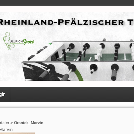
gin
ieler > Orantek, Marvin
Marvin