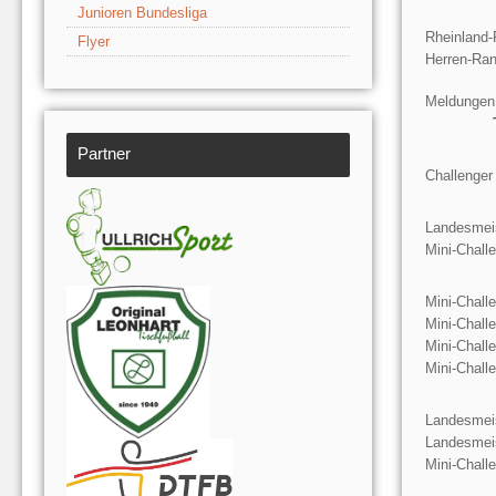
Junioren Bundesliga
Rheinland-
Flyer
Herren-Ran
Meldungen
Partner
Challenger
Landesmeis
Mini-Chall
Mini-Chall
Mini-Chall
Mini-Chall
Mini-Chall
Landesmeis
Landesmeis
Mini-Chall