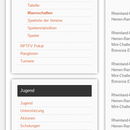
Tabelle
Mannschaften
Rheinland-
Herren-Ran
Spielorte der Vereine
Spielerstatistiken
Rheinland-
Spieler
Herren-Ran
Mini-Chall
RPTFV Pokal
Borussia E
Ranglisten
Turniere
Rheinland-
Herren-Ran
Mini-Chall
Borussia E
Jugend
Rheinland-
Herren-Ran
Jugend
Mini-Chall
Unterstützung
Aktionen
Rheinland-
Schulungen
Herren-Ran