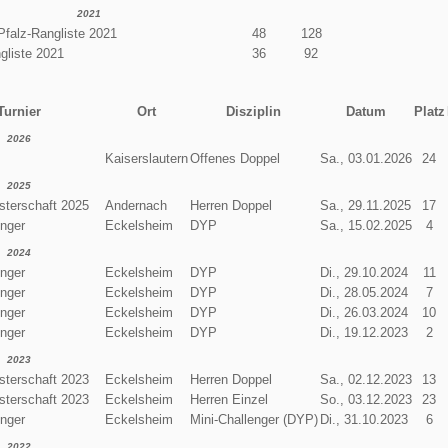
2021
Pfalz-Rangliste 2021
48
128
gliste 2021
36
92
Turnier
Ort
Disziplin
Datum
Platz
2026
Kaiserslautern
Offenes Doppel
Sa., 03.01.2026
24
2025
terschaft 2025
Andernach
Herren Doppel
Sa., 29.11.2025
17
enger
Eckelsheim
DYP
Sa., 15.02.2025
4
2024
enger
Eckelsheim
DYP
Di., 29.10.2024
11
enger
Eckelsheim
DYP
Di., 28.05.2024
7
enger
Eckelsheim
DYP
Di., 26.03.2024
10
enger
Eckelsheim
DYP
Di., 19.12.2023
2
2023
terschaft 2023
Eckelsheim
Herren Doppel
Sa., 02.12.2023
13
terschaft 2023
Eckelsheim
Herren Einzel
So., 03.12.2023
23
enger
Eckelsheim
Mini-Challenger (DYP)
Di., 31.10.2023
6
2022