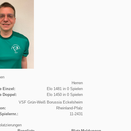
nen
Herren
e Einzel:
Elo 1481 in 0 Spielen
e Doppel:
Elo 1450 in 0 Spielen
VSF Grün-Weiß Borussia Eckelsheim
ion:
Rheinland-Pfalz
Spielernr.:
11-2431
platzierungen
Rangliste
Platz
Meldungen