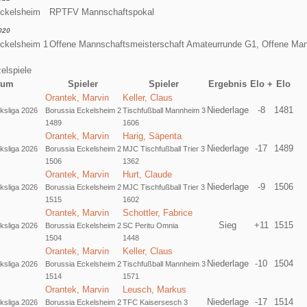
Eckelsheim
RPTFV Mannschaftspokal
020
ckelsheim 1
Offene Mannschaftsmeisterschaft Amateurrunde G1, Offene Mann
elspiele
tum
Spieler
Spieler
Ergebnis
Elo +
Elo
Orantek, Marvin
Keller, Claus
Niederlage
-8
1481
ksliga 2026
Borussia Eckelsheim 2
Tischfußball Mannheim 3
1489
1606
Orantek, Marvin
Harig, Säpenta
Niederlage
-17
1489
ksliga 2026
Borussia Eckelsheim 2
MJC Tischfußball Trier 3
1506
1362
Orantek, Marvin
Hurt, Claude
Niederlage
-9
1506
ksliga 2026
Borussia Eckelsheim 2
MJC Tischfußball Trier 3
1515
1602
Orantek, Marvin
Schottler, Fabrice
Sieg
+11
1515
ksliga 2026
Borussia Eckelsheim 2
SC Peritu Omnia
1504
1448
Orantek, Marvin
Keller, Claus
Niederlage
-10
1504
ksliga 2026
Borussia Eckelsheim 2
Tischfußball Mannheim 3
1514
1571
Orantek, Marvin
Leusch, Markus
Niederlage
-17
1514
ksliga 2026
Borussia Eckelsheim 2
TFC Kaisersesch 3