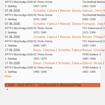
RPTFV Bezirksliga 2026
SC Peritu Omnia
Tischfußball Mannh
3. Spieltag
1587 / 1676
1462 / 1518
07.06.2026
Schottler, Fabrice
/
Wenzel, Dennis
Sehnert, Jörn
/
K
RPTFV Bezirksliga 2026
SC Peritu Omnia
Tischfußball Mannh
3. Spieltag
1576 / 1665
1558 / 1590
07.06.2026
Schottler, Fabrice
/
Wenzel, Dennis
Krempuls, Jörg
RPTFV Bezirksliga 2026
SC Peritu Omnia
TFC Kaisersesch 3
3. Spieltag
1572 / 1661
1313 / 1360
07.06.2026
Schottler, Fabrice
/
Wenzel, Dennis
Becker, Philipp
RPTFV Bezirksliga 2026
SC Peritu Omnia
TFC Kaisersesch 3
3. Spieltag
1568 / 1657
1320 / 1354
17.05.2026
Baum, Christian
/
Schottler, Fabrice
Banyai, Christia
RPTFV Bezirksliga 2026
SC Peritu Omnia
TFBS Koblenz 3
2. Spieltag
1502 / 1579
1495 / 1669
17.05.2026
Baum, Christian
/
Schottler, Fabrice
Dötsch, Niclas
/
RPTFV Bezirksliga 2026
SC Peritu Omnia
TFBS Koblenz 3
2. Spieltag
1489 / 1566
1463 / 1605
Mehr …
© 2005 - 2018 RPTFV - Tischfussball in Rheinland-Pfalz