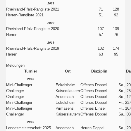
2021
Rheinland-Pfalz-Rangliste 2021
71
128
Herren-Rangliste 2021
51
92
2020
Rheinland-Pfalz-Rangliste 2020
107
139
Herren
57
76
2019
Rheinland-Pfalz-Rangliste 2019
102
174
Herren
63
95
Meldungen
Turnier
Ort
Disziplin
Da
2026
Mini-Challenger
Eckelsheim
Offenes Doppel
Sa., 20
Challenger
Kaiserslautern
Offenes Doppel
Sa., 25
Challenger
Andernach
Offenes Doppel
So., 12
Mini-Challenger
Eckelsheim
Offenes Doppel
Fr., 23
Mini-Challenger
Pirmasens
Offenes Einzel
Fr., 16
Challenger
Kaiserslautern
Offenes Doppel
Sa., 03
2025
Landesmeisterschaft 2025
Andernach
Herren Doppel
Sa., 29