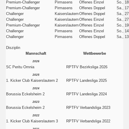
Premium-Challenger
Pirmasens
Offenes Einzel
So., 18
Premium-Challenger
Pirmasens
Offenes Doppel
Sa., 17
Challenger
Kaiserslautern
Offenes Doppel
Sa., 27
Challenger
Kaiserslautern
Offenes Einzel
Sa., 27
Premium-Challenger
Kaiserslautern
Offenes Einzel
So., 19
Challenger
Pirmasens
Offenes Einzel
So., 14
Challenger
Pirmasens
Offenes Doppel
Sa., 13
Disziplin
Mannschaft
Wettbewerbe
2026
SC Peritu Omnia
RPTFV Bezirksliga 2026
2025
1. Kicker Club Kaiserslautern 2
RPTFV Landesliga 2025
2024
Borussia Eckelsheim 2
RPTFV Landesliga 2024
2023
Borussia Eckelsheim 2
RPTFV Verbandsliga 2023
2022
1. Kicker Club Kaiserslautern 3
RPTFV Verbandsliga 2022
2021