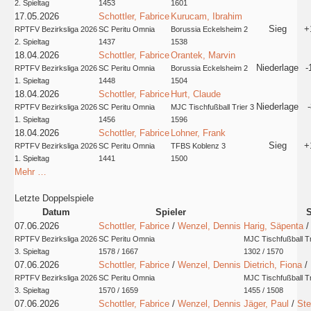
2. Spieltag
1453
1601
17.05.2026
Schottler, Fabrice
Kurucam, Ibrahim
Sieg
+
RPTFV Bezirksliga 2026
SC Peritu Omnia
Borussia Eckelsheim 2
2. Spieltag
1437
1538
18.04.2026
Schottler, Fabrice
Orantek, Marvin
Niederlage
-
RPTFV Bezirksliga 2026
SC Peritu Omnia
Borussia Eckelsheim 2
1. Spieltag
1448
1504
18.04.2026
Schottler, Fabrice
Hurt, Claude
Niederlage
RPTFV Bezirksliga 2026
SC Peritu Omnia
MJC Tischfußball Trier 3
1. Spieltag
1456
1596
18.04.2026
Schottler, Fabrice
Lohner, Frank
Sieg
+
RPTFV Bezirksliga 2026
SC Peritu Omnia
TFBS Koblenz 3
1. Spieltag
1441
1500
Mehr …
Letzte Doppelspiele
Datum
Spieler
S
07.06.2026
Schottler, Fabrice
/
Wenzel, Dennis
Harig, Säpenta
RPTFV Bezirksliga 2026
SC Peritu Omnia
MJC Tischfußball Tr
3. Spieltag
1578 / 1667
1302 / 1570
07.06.2026
Schottler, Fabrice
/
Wenzel, Dennis
Dietrich, Fiona
/
RPTFV Bezirksliga 2026
SC Peritu Omnia
MJC Tischfußball Tr
3. Spieltag
1570 / 1659
1455 / 1508
07.06.2026
Schottler, Fabrice
/
Wenzel, Dennis
Jäger, Paul
/
Ste