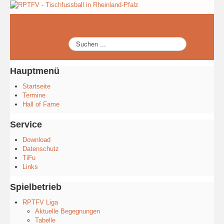
Über den RPTFV
Shop
Kontakt
Impressum
Suchen
Login
...
Hauptmenü
Startseite
Termine
Hall of Fame
Service
Download
Datenschutz
TiFu
Links
Spielbetrieb
RPTFV Liga
Aktuelle Begegnungen
Tabelle