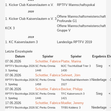
1. Kicker Club Kaiserslautern e.V.
RPTFV Mannschaftspokal
2020
Offene Mannschaftsmeisterschaft
1. Kicker Club Kaiserslautern e.V. 3
Profirunde G1
Offene Mannschaftsmeisterschaft
KCK 3
Gruppe V
2019
1. KC Kaiserslautern 3
Landesliga RPTFV 2019
Letzte Einzelspiele
Datum
Spieler
Spieler
Ergebnis
El
07.06.2026
Schottler, Fabrice
Platte, Marina
Sieg
+
RPTFV Bezirksliga 2026
SC Peritu Omnia
MJC Tischfußball Trier 3
3. Spieltag
1448
1430
07.06.2026
Schottler, Fabrice
Sehnert, Jörn
Niederlage
-
RPTFV Bezirksliga 2026
SC Peritu Omnia
Tischfußball Mannheim 3
3. Spieltag
1458
1527
07.06.2026
Schottler, Fabrice
Becker, Philipp
Sieg
+
RPTFV Bezirksliga 2026
SC Peritu Omnia
TFC Kaisersesch 3
3. Spieltag
1446
1421
17.05.2026
Schottler, Fabrice
Moeller, Jeremy
Niederlage
RPTFV Bezirksliga 2026
SC Peritu Omnia
TFBS Koblenz 3