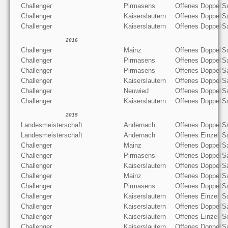
Challenger
Pirmasens
Offenes Doppel
S
Challenger
Kaiserslautern
Offenes Doppel
S
Challenger
Kaiserslautern
Offenes Doppel
S
2016
Challenger
Mainz
Offenes Doppel
S
Challenger
Pirmasens
Offenes Doppel
S
Challenger
Pirmasens
Offenes Doppel
S
Challenger
Kaiserslautern
Offenes Doppel
S
Challenger
Neuwied
Offenes Doppel
S
Challenger
Kaiserslautern
Offenes Doppel
S
2015
Landesmeisterschaft
Andernach
Offenes Doppel
S
Landesmeisterschaft
Andernach
Offenes Einzel
S
Challenger
Mainz
Offenes Doppel
S
Challenger
Pirmasens
Offenes Doppel
S
Challenger
Kaiserslautern
Offenes Doppel
S
Challenger
Mainz
Offenes Doppel
S
Challenger
Pirmasens
Offenes Doppel
S
Challenger
Kaiserslautern
Offenes Einzel
S
Challenger
Kaiserslautern
Offenes Doppel
S
Challenger
Kaiserslautern
Offenes Einzel
S
Challenger
Kaiserslautern
Offenes Doppel
S