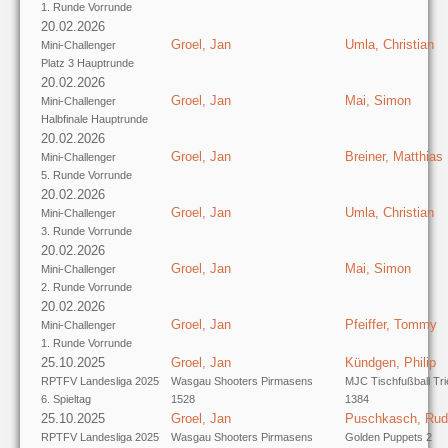
1. Runde Vorrunde
20.02.2026
Groel, Jan
Umla, Christian
Mini-Challenger
Platz 3 Hauptrunde
20.02.2026
Groel, Jan
Mai, Simon
Mini-Challenger
Halbfinale Hauptrunde
20.02.2026
Groel, Jan
Breiner, Matthias
Mini-Challenger
5. Runde Vorrunde
20.02.2026
Groel, Jan
Umla, Christian
Mini-Challenger
3. Runde Vorrunde
20.02.2026
Groel, Jan
Mai, Simon
Mini-Challenger
2. Runde Vorrunde
20.02.2026
Groel, Jan
Pfeiffer, Tommy
Mini-Challenger
1. Runde Vorrunde
25.10.2025
Groel, Jan
Kündgen, Philip
RPTFV Landesliga 2025
Wasgau Shooters Pirmasens
MJC Tischfußball Tri
6. Spieltag
1528
1384
25.10.2025
Groel, Jan
Puschkasch, Rud
RPTFV Landesliga 2025
Wasgau Shooters Pirmasens
Golden Puppets 2