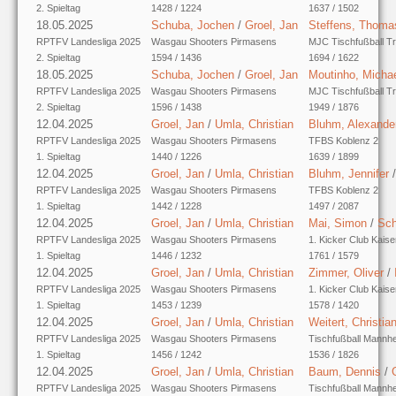
2. Spieltag
1428 / 1224
1637 / 1502
18.05.2025
Schuba, Jochen
/
Groel, Jan
Steffens, Thoma
RPTFV Landesliga 2025
Wasgau Shooters Pirmasens
MJC Tischfußball Tr
2. Spieltag
1594 / 1436
1694 / 1622
18.05.2025
Schuba, Jochen
/
Groel, Jan
Moutinho, Micha
RPTFV Landesliga 2025
Wasgau Shooters Pirmasens
MJC Tischfußball Tr
2. Spieltag
1596 / 1438
1949 / 1876
12.04.2025
Groel, Jan
/
Umla, Christian
Bluhm, Alexande
RPTFV Landesliga 2025
Wasgau Shooters Pirmasens
TFBS Koblenz 2
1. Spieltag
1440 / 1226
1639 / 1899
12.04.2025
Groel, Jan
/
Umla, Christian
Bluhm, Jennifer
RPTFV Landesliga 2025
Wasgau Shooters Pirmasens
TFBS Koblenz 2
1. Spieltag
1442 / 1228
1497 / 2087
12.04.2025
Groel, Jan
/
Umla, Christian
Mai, Simon
/
Sch
RPTFV Landesliga 2025
Wasgau Shooters Pirmasens
1. Kicker Club Kaise
1. Spieltag
1446 / 1232
1761 / 1579
12.04.2025
Groel, Jan
/
Umla, Christian
Zimmer, Oliver
/
RPTFV Landesliga 2025
Wasgau Shooters Pirmasens
1. Kicker Club Kaise
1. Spieltag
1453 / 1239
1578 / 1420
12.04.2025
Groel, Jan
/
Umla, Christian
Weitert, Christia
RPTFV Landesliga 2025
Wasgau Shooters Pirmasens
Tischfußball Mannh
1. Spieltag
1456 / 1242
1536 / 1826
12.04.2025
Groel, Jan
/
Umla, Christian
Baum, Dennis
/
RPTFV Landesliga 2025
Wasgau Shooters Pirmasens
Tischfußball Mannh