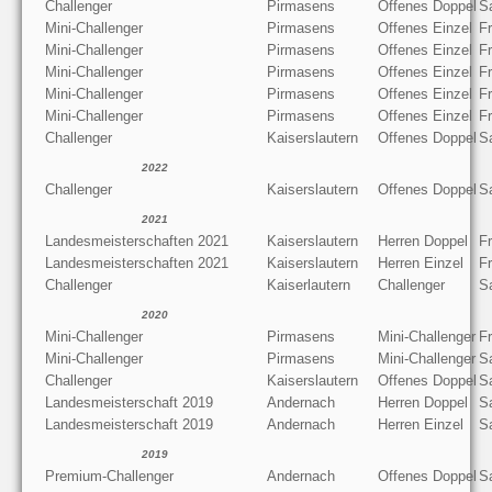
Challenger
Pirmasens
Offenes Doppel
S
Mini-Challenger
Pirmasens
Offenes Einzel
Fr
Mini-Challenger
Pirmasens
Offenes Einzel
Fr
Mini-Challenger
Pirmasens
Offenes Einzel
Fr
Mini-Challenger
Pirmasens
Offenes Einzel
Fr
Mini-Challenger
Pirmasens
Offenes Einzel
Fr
Challenger
Kaiserslautern
Offenes Doppel
S
2022
Challenger
Kaiserslautern
Offenes Doppel
S
2021
Landesmeisterschaften 2021
Kaiserslautern
Herren Doppel
Fr
Landesmeisterschaften 2021
Kaiserslautern
Herren Einzel
Fr
Challenger
Kaiserlautern
Challenger
S
2020
Mini-Challenger
Pirmasens
Mini-Challenger
Fr
Mini-Challenger
Pirmasens
Mini-Challenger
S
Challenger
Kaiserslautern
Offenes Doppel
S
Landesmeisterschaft 2019
Andernach
Herren Doppel
S
Landesmeisterschaft 2019
Andernach
Herren Einzel
S
2019
Premium-Challenger
Andernach
Offenes Doppel
S