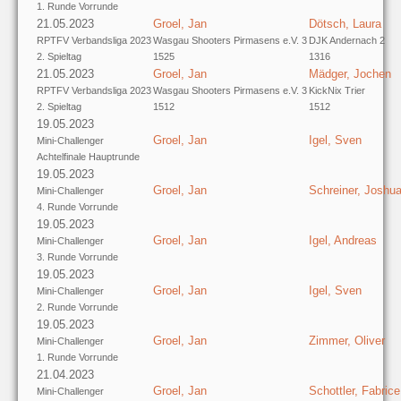
1. Runde Vorrunde
21.05.2023
Groel, Jan
Dötsch, Laura
RPTFV Verbandsliga 2023
Wasgau Shooters Pirmasens e.V. 3
DJK Andernach 2
2. Spieltag
1525
1316
21.05.2023
Groel, Jan
Mädger, Jochen
RPTFV Verbandsliga 2023
Wasgau Shooters Pirmasens e.V. 3
KickNix Trier
2. Spieltag
1512
1512
19.05.2023
Groel, Jan
Igel, Sven
Mini-Challenger
Achtelfinale Hauptrunde
19.05.2023
Groel, Jan
Schreiner, Joshu
Mini-Challenger
4. Runde Vorrunde
19.05.2023
Groel, Jan
Igel, Andreas
Mini-Challenger
3. Runde Vorrunde
19.05.2023
Groel, Jan
Igel, Sven
Mini-Challenger
2. Runde Vorrunde
19.05.2023
Groel, Jan
Zimmer, Oliver
Mini-Challenger
1. Runde Vorrunde
21.04.2023
Groel, Jan
Schottler, Fabrice
Mini-Challenger