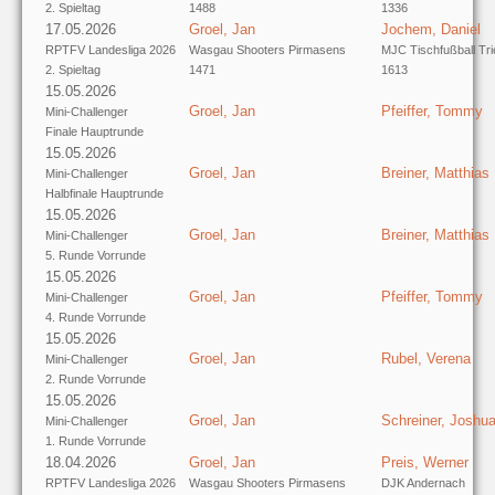
2. Spieltag
1488
1336
17.05.2026
Groel, Jan
Jochem, Daniel
RPTFV Landesliga 2026
Wasgau Shooters Pirmasens
MJC Tischfußball Tri
2. Spieltag
1471
1613
15.05.2026
Groel, Jan
Pfeiffer, Tommy
Mini-Challenger
Finale Hauptrunde
15.05.2026
Groel, Jan
Breiner, Matthias
Mini-Challenger
Halbfinale Hauptrunde
15.05.2026
Groel, Jan
Breiner, Matthias
Mini-Challenger
5. Runde Vorrunde
15.05.2026
Groel, Jan
Pfeiffer, Tommy
Mini-Challenger
4. Runde Vorrunde
15.05.2026
Groel, Jan
Rubel, Verena
Mini-Challenger
2. Runde Vorrunde
15.05.2026
Groel, Jan
Schreiner, Joshu
Mini-Challenger
1. Runde Vorrunde
18.04.2026
Groel, Jan
Preis, Werner
RPTFV Landesliga 2026
Wasgau Shooters Pirmasens
DJK Andernach