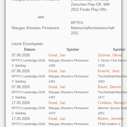
Zwischen Play-Off, MM
2012 Finale Play-Offs
2011
RPTFV-
Wasgau Shooters Pirmasens
Mannschaftsmeisterschaft
2011
Letzte Einzelspiele
Datum
Spieler
Spieler
07.06.2026
Groel, Jan
Zimmer, Oliver
RPTFV Landesliga 2026
Wasgau Shooters Pirmasens
1. Kicker Club Kaiser
3. Spieltag
1480
1539
07.06.2026
Groel, Jan
Knecht, Jens
RPTFV Landesliga 2026
Wasgau Shooters Pirmasens
Tischfußball Mannhe
3. Spieltag
1461
1653
07.06.2026
Groel, Jan
Baum, Dennis
RPTFV Landesliga 2026
Wasgau Shooters Pirmasens
Tischfußball Mannhe
3. Spieltag
1467
1677
17.05.2026
Groel, Jan
Cordeiro, Renato
RPTFV Landesliga 2026
Wasgau Shooters Pirmasens
Altricher Soccer Club
2. Spieltag
1470
1851
17.05.2026
Groel, Jan
Bluhm, Jennifer
RPTFV Landesliga 2026
Wasgau Shooters Pirmasens
TFBS Koblenz 2