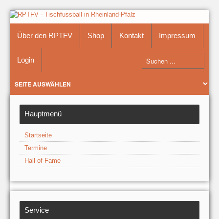
Über den RPTFV
Shop
Kontakt
Impressum
Login
Hauptmenü
Startseite
Termine
Hall of Fame
Service