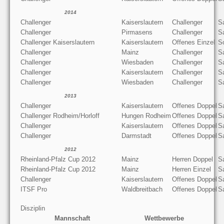
2014
Challenger
Kaiserslautern
Challenger
S
Challenger
Pirmasens
Challenger
S
Challenger Kaiserslautern
Kaiserslautern
Offenes Einzel
S
Challenger
Mainz
Challenger
S
Challenger
Wiesbaden
Challenger
S
Challenger
Kaiserslautern
Challenger
S
Challenger
Wiesbaden
Challenger
S
2013
Challenger
Kaiserslautern
Offenes Doppel
S
Challenger Rodheim/Horloff
Hungen Rodheim
Offenes Doppel
S
Challenger
Kaiserslautern
Offenes Doppel
S
Challenger
Darmstadt
Offenes Doppel
S
2012
Rheinland-Pfalz Cup 2012
Mainz
Herren Doppel
S
Rheinland-Pfalz Cup 2012
Mainz
Herren Einzel
S
Challenger
Kaiserslautern
Offenes Doppel
S
ITSF Pro
Waldbreitbach
Offenes Doppel
S
Disziplin
Mannschaft
Wettbewerbe