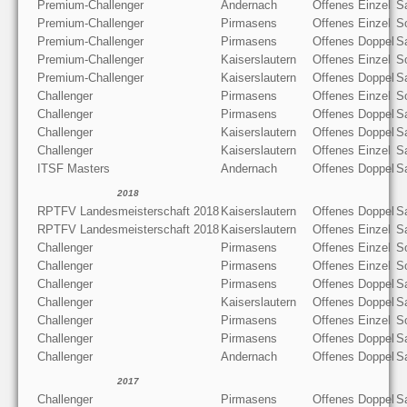
Premium-Challenger
Andernach
Offenes Einzel
S
Premium-Challenger
Pirmasens
Offenes Einzel
S
Premium-Challenger
Pirmasens
Offenes Doppel
S
Premium-Challenger
Kaiserslautern
Offenes Einzel
S
Premium-Challenger
Kaiserslautern
Offenes Doppel
S
Challenger
Pirmasens
Offenes Einzel
S
Challenger
Pirmasens
Offenes Doppel
S
Challenger
Kaiserslautern
Offenes Doppel
S
Challenger
Kaiserslautern
Offenes Einzel
S
ITSF Masters
Andernach
Offenes Doppel
S
2018
RPTFV Landesmeisterschaft 2018
Kaiserslautern
Offenes Doppel
S
RPTFV Landesmeisterschaft 2018
Kaiserslautern
Offenes Einzel
S
Challenger
Pirmasens
Offenes Einzel
S
Challenger
Pirmasens
Offenes Einzel
S
Challenger
Pirmasens
Offenes Doppel
S
Challenger
Kaiserslautern
Offenes Doppel
S
Challenger
Pirmasens
Offenes Einzel
S
Challenger
Pirmasens
Offenes Doppel
S
Challenger
Andernach
Offenes Doppel
S
2017
Challenger
Pirmasens
Offenes Doppel
S