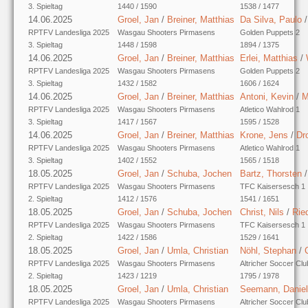
3. Spieltag
1440 / 1590
1538 / 1477
14.06.2025
Groel, Jan
/
Breiner, Matthias
Da Silva, Paulo
RPTFV Landesliga 2025
Wasgau Shooters Pirmasens
Golden Puppets 2
3. Spieltag
1448 / 1598
1894 / 1375
14.06.2025
Groel, Jan
/
Breiner, Matthias
Erlei, Matthias
/
RPTFV Landesliga 2025
Wasgau Shooters Pirmasens
Golden Puppets 2
3. Spieltag
1432 / 1582
1606 / 1624
14.06.2025
Groel, Jan
/
Breiner, Matthias
Antoni, Kevin
/
M
RPTFV Landesliga 2025
Wasgau Shooters Pirmasens
Atletico Wahlrod 1
3. Spieltag
1417 / 1567
1595 / 1528
14.06.2025
Groel, Jan
/
Breiner, Matthias
Krone, Jens
/
Dr
RPTFV Landesliga 2025
Wasgau Shooters Pirmasens
Atletico Wahlrod 1
3. Spieltag
1402 / 1552
1565 / 1518
18.05.2025
Groel, Jan
/
Schuba, Jochen
Bartz, Thorsten
RPTFV Landesliga 2025
Wasgau Shooters Pirmasens
TFC Kaisersesch 1
2. Spieltag
1412 / 1576
1541 / 1651
18.05.2025
Groel, Jan
/
Schuba, Jochen
Christ, Nils
/
Rie
RPTFV Landesliga 2025
Wasgau Shooters Pirmasens
TFC Kaisersesch 1
2. Spieltag
1422 / 1586
1529 / 1641
18.05.2025
Groel, Jan
/
Umla, Christian
Nöhl, Stephan
/
RPTFV Landesliga 2025
Wasgau Shooters Pirmasens
Altricher Soccer Clu
2. Spieltag
1423 / 1219
1795 / 1978
18.05.2025
Groel, Jan
/
Umla, Christian
Seemann, Daniel
RPTFV Landesliga 2025
Wasgau Shooters Pirmasens
Altricher Soccer Clu