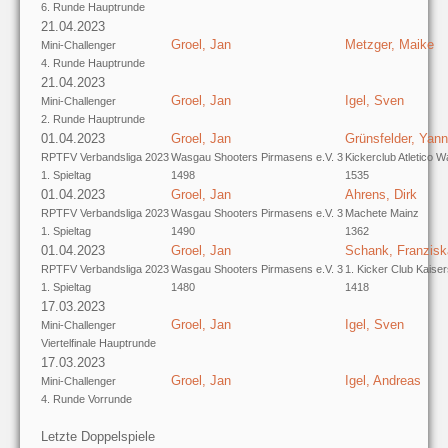
6. Runde Hauptrunde
21.04.2023
Groel, Jan
Metzger, Maike
Mini-Challenger
4. Runde Hauptrunde
21.04.2023
Groel, Jan
Igel, Sven
Mini-Challenger
2. Runde Hauptrunde
01.04.2023
Groel, Jan
Grünsfelder, Yann
RPTFV Verbandsliga 2023
Wasgau Shooters Pirmasens e.V. 3
Kickerclub Atletico W
1. Spieltag
1498
1535
01.04.2023
Groel, Jan
Ahrens, Dirk
RPTFV Verbandsliga 2023
Wasgau Shooters Pirmasens e.V. 3
Machete Mainz
1. Spieltag
1490
1362
01.04.2023
Groel, Jan
Schank, Franzisk
RPTFV Verbandsliga 2023
Wasgau Shooters Pirmasens e.V. 3
1. Kicker Club Kaiser
1. Spieltag
1480
1418
17.03.2023
Groel, Jan
Igel, Sven
Mini-Challenger
Viertelfinale Hauptrunde
17.03.2023
Groel, Jan
Igel, Andreas
Mini-Challenger
4. Runde Vorrunde
Letzte Doppelspiele