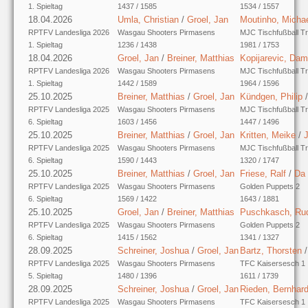
1. Spieltag
1437 / 1585
1534 / 1557
18.04.2026
Umla, Christian
/
Groel, Jan
Moutinho, Micha
RPTFV Landesliga 2026
Wasgau Shooters Pirmasens
MJC Tischfußball Tr
1. Spieltag
1236 / 1438
1981 / 1753
18.04.2026
Groel, Jan
/
Breiner, Matthias
Kopijarevic, Dam
RPTFV Landesliga 2026
Wasgau Shooters Pirmasens
MJC Tischfußball Tr
1. Spieltag
1442 / 1589
1964 / 1596
25.10.2025
Breiner, Matthias
/
Groel, Jan
Kündgen, Philip
RPTFV Landesliga 2025
Wasgau Shooters Pirmasens
MJC Tischfußball Tr
6. Spieltag
1603 / 1456
1447 / 1496
25.10.2025
Breiner, Matthias
/
Groel, Jan
Kritten, Meike
/
RPTFV Landesliga 2025
Wasgau Shooters Pirmasens
MJC Tischfußball Tr
6. Spieltag
1590 / 1443
1320 / 1747
25.10.2025
Breiner, Matthias
/
Groel, Jan
Friese, Ralf
/
Da 
RPTFV Landesliga 2025
Wasgau Shooters Pirmasens
Golden Puppets 2
6. Spieltag
1569 / 1422
1643 / 1881
25.10.2025
Groel, Jan
/
Breiner, Matthias
Puschkasch, Rud
RPTFV Landesliga 2025
Wasgau Shooters Pirmasens
Golden Puppets 2
6. Spieltag
1415 / 1562
1341 / 1327
28.09.2025
Schreiner, Joshua
/
Groel, Jan
Bartz, Thorsten
RPTFV Landesliga 2025
Wasgau Shooters Pirmasens
TFC Kaisersesch 1
5. Spieltag
1480 / 1396
1611 / 1739
28.09.2025
Schreiner, Joshua
/
Groel, Jan
Rieden, Bernhar
RPTFV Landesliga 2025
Wasgau Shooters Pirmasens
TFC Kaisersesch 1