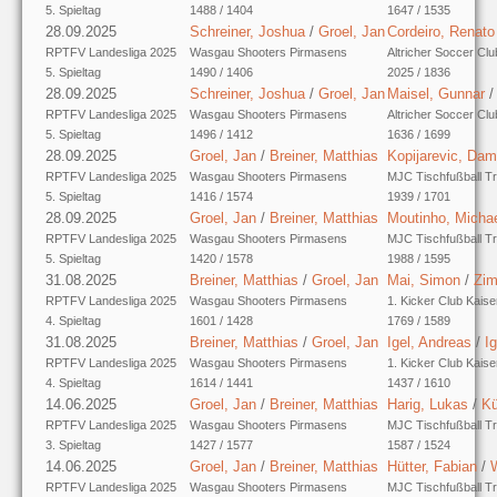
5. Spieltag
1488 / 1404
1647 / 1535
28.09.2025
Schreiner, Joshua
/
Groel, Jan
Cordeiro, Renat
RPTFV Landesliga 2025
Wasgau Shooters Pirmasens
Altricher Soccer Clu
5. Spieltag
1490 / 1406
2025 / 1836
28.09.2025
Schreiner, Joshua
/
Groel, Jan
Maisel, Gunnar
RPTFV Landesliga 2025
Wasgau Shooters Pirmasens
Altricher Soccer Clu
5. Spieltag
1496 / 1412
1636 / 1699
28.09.2025
Groel, Jan
/
Breiner, Matthias
Kopijarevic, Dam
RPTFV Landesliga 2025
Wasgau Shooters Pirmasens
MJC Tischfußball Tr
5. Spieltag
1416 / 1574
1939 / 1701
28.09.2025
Groel, Jan
/
Breiner, Matthias
Moutinho, Micha
RPTFV Landesliga 2025
Wasgau Shooters Pirmasens
MJC Tischfußball Tr
5. Spieltag
1420 / 1578
1988 / 1595
31.08.2025
Breiner, Matthias
/
Groel, Jan
Mai, Simon
/
Zim
RPTFV Landesliga 2025
Wasgau Shooters Pirmasens
1. Kicker Club Kaise
4. Spieltag
1601 / 1428
1769 / 1589
31.08.2025
Breiner, Matthias
/
Groel, Jan
Igel, Andreas
/
I
RPTFV Landesliga 2025
Wasgau Shooters Pirmasens
1. Kicker Club Kaise
4. Spieltag
1614 / 1441
1437 / 1610
14.06.2025
Groel, Jan
/
Breiner, Matthias
Harig, Lukas
/
Kü
RPTFV Landesliga 2025
Wasgau Shooters Pirmasens
MJC Tischfußball Tr
3. Spieltag
1427 / 1577
1587 / 1524
14.06.2025
Groel, Jan
/
Breiner, Matthias
Hütter, Fabian
/
W
RPTFV Landesliga 2025
Wasgau Shooters Pirmasens
MJC Tischfußball Tr