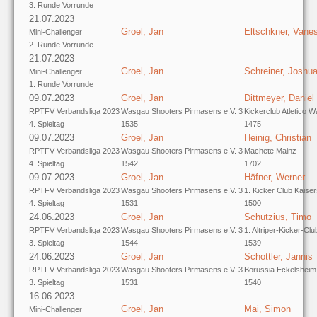
3. Runde Vorrunde
21.07.2023
Groel, Jan
Eltschkner, Vane
Mini-Challenger
2. Runde Vorrunde
21.07.2023
Groel, Jan
Schreiner, Joshu
Mini-Challenger
1. Runde Vorrunde
09.07.2023
Groel, Jan
Dittmeyer, Daniel
RPTFV Verbandsliga 2023
Wasgau Shooters Pirmasens e.V. 3
Kickerclub Atletico W
4. Spieltag
1535
1475
09.07.2023
Groel, Jan
Heinig, Christian
RPTFV Verbandsliga 2023
Wasgau Shooters Pirmasens e.V. 3
Machete Mainz
4. Spieltag
1542
1702
09.07.2023
Groel, Jan
Häfner, Werner
RPTFV Verbandsliga 2023
Wasgau Shooters Pirmasens e.V. 3
1. Kicker Club Kaiser
4. Spieltag
1531
1500
24.06.2023
Groel, Jan
Schutzius, Timo
RPTFV Verbandsliga 2023
Wasgau Shooters Pirmasens e.V. 3
1. Altriper-Kicker-Clu
3. Spieltag
1544
1539
24.06.2023
Groel, Jan
Schottler, Jannis
RPTFV Verbandsliga 2023
Wasgau Shooters Pirmasens e.V. 3
Borussia Eckelsheim
3. Spieltag
1531
1540
16.06.2023
Groel, Jan
Mai, Simon
Mini-Challenger