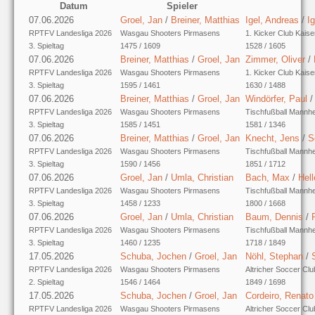
Datum
Spieler
07.06.2026
Groel, Jan
/
Breiner, Matthias
Igel, Andreas
/
I
RPTFV Landesliga 2026
Wasgau Shooters Pirmasens
1. Kicker Club Kaise
3. Spieltag
1475 / 1609
1528 / 1605
07.06.2026
Breiner, Matthias
/
Groel, Jan
Zimmer, Oliver
/
RPTFV Landesliga 2026
Wasgau Shooters Pirmasens
1. Kicker Club Kaise
3. Spieltag
1595 / 1461
1630 / 1488
07.06.2026
Breiner, Matthias
/
Groel, Jan
Windörfer, Paul
RPTFV Landesliga 2026
Wasgau Shooters Pirmasens
Tischfußball Mannh
3. Spieltag
1585 / 1451
1581 / 1346
07.06.2026
Breiner, Matthias
/
Groel, Jan
Knecht, Jens
/
S
RPTFV Landesliga 2026
Wasgau Shooters Pirmasens
Tischfußball Mannh
3. Spieltag
1590 / 1456
1851 / 1712
07.06.2026
Groel, Jan
/
Umla, Christian
Bach, Max
/
Hell
RPTFV Landesliga 2026
Wasgau Shooters Pirmasens
Tischfußball Mannh
3. Spieltag
1458 / 1233
1800 / 1668
07.06.2026
Groel, Jan
/
Umla, Christian
Baum, Dennis
/
RPTFV Landesliga 2026
Wasgau Shooters Pirmasens
Tischfußball Mannh
3. Spieltag
1460 / 1235
1718 / 1849
17.05.2026
Schuba, Jochen
/
Groel, Jan
Nöhl, Stephan
/
RPTFV Landesliga 2026
Wasgau Shooters Pirmasens
Altricher Soccer Clu
2. Spieltag
1546 / 1464
1849 / 1698
17.05.2026
Schuba, Jochen
/
Groel, Jan
Cordeiro, Renat
RPTFV Landesliga 2026
Wasgau Shooters Pirmasens
Altricher Soccer Clu