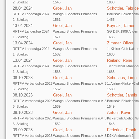
2. Spieltag
1545
1803
28.04.2024
Groel, Jan
Schottler, Fabrice
RPTFV Landesliga 2024
Wasgau Shooters Pirmasens
Borussia Eckelsheim
2. Spieltag
1561
1455
13.04.2024
Groel, Jan
Kaynak, Tamer
RPTFV Landesliga 2024
Wasgau Shooters Pirmasens
SG DJK 1909 Ander
1. Spieltag
1571
1635
13.04.2024
Groel, Jan
Zimmer, Oliver
RPTFV Landesliga 2024
Wasgau Shooters Pirmasens
1. Kicker Club Kaiser
1. Spieltag
1582
1630
13.04.2024
Groel, Jan
Reiland, Rene
RPTFV Landesliga 2024
Wasgau Shooters Pirmasens
Tischfußball Mannhe
1. Spieltag
1566
1666
08.10.2023
Groel, Jan
Schutzius, Timo
RPTFV Verbandsliga 2023
Wasgau Shooters Pirmasens e.V. 3
1. Altriper-Kicker-Clu
6. Spieltag
1552
1589
08.10.2023
Groel, Jan
Schottler, Jannis
RPTFV Verbandsliga 2023
Wasgau Shooters Pirmasens e.V. 3
Borussia Eckelsheim
6. Spieltag
1539
1549
08.10.2023
Groel, Jan
Antoni, Kevin
RPTFV Verbandsliga 2023
Wasgau Shooters Pirmasens e.V. 3
Kickerclub Atletico W
6. Spieltag
1552
1548
09.09.2023
Groel, Jan
Federkiel, Frank
RPTFV Verbandsliga 2023
Wasgau Shooters Pirmasens e.V. 3
DJK Andernach 2