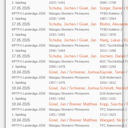
2. Spieltag
1523 / 1441
2095 / 1709
17.05.2026
Schuba, Jochen
/
Groel, Jan
Sorger, Daniel
/
RPTFV Landesliga 2026
Wasgau Shooters Pirmasens
TFBS Koblenz 2
2. Spieltag
1528 / 1446
1967 / 1554
17.05.2026
Schuba, Jochen
/
Groel, Jan
Bluhm, Alexande
RPTFV Landesliga 2026
Wasgau Shooters Pirmasens
TFBS Koblenz 2
2. Spieltag
1533 / 1451
1612 / 1876
17.05.2026
Schuba, Jochen
/
Groel, Jan
Harig, Lukas
/
Kü
RPTFV Landesliga 2026
Wasgau Shooters Pirmasens
MJC Tischfußball Tr
2. Spieltag
1546 / 1464
1514 / 1496
17.05.2026
Schuba, Jochen
/
Groel, Jan
Jochem, Daniel
RPTFV Landesliga 2026
Wasgau Shooters Pirmasens
MJC Tischfußball Tr
2. Spieltag
1560 / 1478
1680 / 1293
18.04.2026
Groel, Jan
/
Schreiner, Joshua
Kaynak, Tamer
RPTFV Landesliga 2026
Wasgau Shooters Pirmasens
DJK Andernach
1. Spieltag
1457 / 1476
1816 / 1612
18.04.2026
Groel, Jan
/
Schreiner, Joshua
Schmidt, Heinric
RPTFV Landesliga 2026
Wasgau Shooters Pirmasens
DJK Andernach
1. Spieltag
1443 / 1462
1553 / 1431
18.04.2026
Groel, Jan
/
Breiner, Matthias
Kopp, Sascha
/
RPTFV Landesliga 2026
Wasgau Shooters Pirmasens
TFC Kaisersesch 1
1. Spieltag
1451 / 1599
1713 / 1623
18.04.2026
Groel, Jan
/
Breiner, Matthias
Wangard, Nicki
RPTFV Landesliga 2026
Wasgau Shooters Pirmasens
TFC Kaisersesch 1