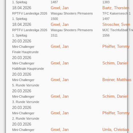
1. Spieltag
1487
1383
18.04.2026
Groel, Jan
Bartz, Thorsten
RPTFV Landesliga 2026
Wasgau Shooters Pirmasens
TFC Kaisersesch 1
1. Spieltag
1500
1497
18.04.2026
Groel, Jan
Stroscher, Sven
RPTFV Landesliga 2026
Wasgau Shooters Pirmasens
MJC Tischfußball Tri
1. Spieltag
1511
1556
20.03.2026
Groel, Jan
Pfeiffer, Tommy
Mini-Challenger
Finale Hauptrunde
20.03.2026
Groel, Jan
Schirm, Daniel
Mini-Challenger
Halbfinale Hauptrunde
20.03.2026
Groel, Jan
Breiner, Matthias
Mini-Challenger
5. Runde Vorrunde
20.03.2026
Groel, Jan
Schirm, Daniel
Mini-Challenger
3. Runde Vorrunde
20.03.2026
Groel, Jan
Pfeiffer, Tommy
Mini-Challenger
2. Runde Vorrunde
20.03.2026
Groel, Jan
Umla, Christian
Mini-Challenger