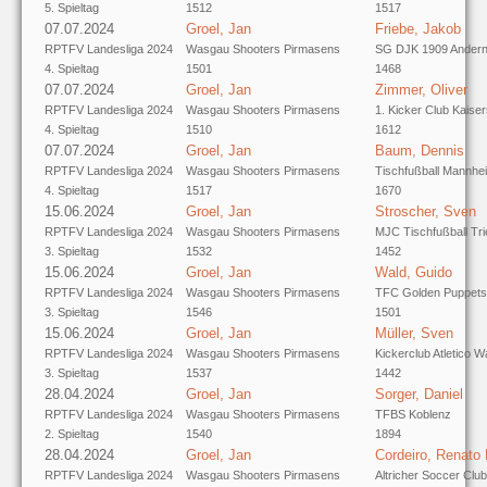
5. Spieltag
1512
1517
07.07.2024
Groel, Jan
Friebe, Jakob
RPTFV Landesliga 2024
Wasgau Shooters Pirmasens
SG DJK 1909 Ander
4. Spieltag
1501
1468
07.07.2024
Groel, Jan
Zimmer, Oliver
RPTFV Landesliga 2024
Wasgau Shooters Pirmasens
1. Kicker Club Kaiser
4. Spieltag
1510
1612
07.07.2024
Groel, Jan
Baum, Dennis
RPTFV Landesliga 2024
Wasgau Shooters Pirmasens
Tischfußball Mannhe
4. Spieltag
1517
1670
15.06.2024
Groel, Jan
Stroscher, Sven
RPTFV Landesliga 2024
Wasgau Shooters Pirmasens
MJC Tischfußball Tri
3. Spieltag
1532
1452
15.06.2024
Groel, Jan
Wald, Guido
RPTFV Landesliga 2024
Wasgau Shooters Pirmasens
TFC Golden Puppets
3. Spieltag
1546
1501
15.06.2024
Groel, Jan
Müller, Sven
RPTFV Landesliga 2024
Wasgau Shooters Pirmasens
Kickerclub Atletico W
3. Spieltag
1537
1442
28.04.2024
Groel, Jan
Sorger, Daniel
RPTFV Landesliga 2024
Wasgau Shooters Pirmasens
TFBS Koblenz
2. Spieltag
1540
1894
28.04.2024
Groel, Jan
Cordeiro, Renato
RPTFV Landesliga 2024
Wasgau Shooters Pirmasens
Altricher Soccer Club