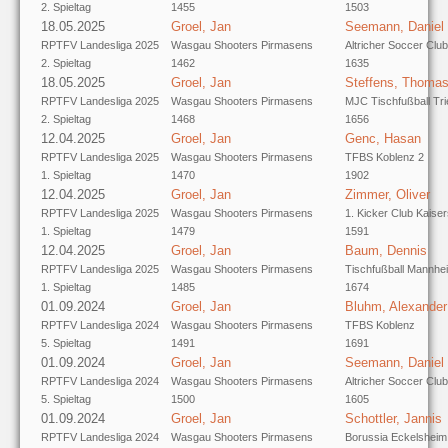
2. Spieltag
1455
1503
18.05.2025
Groel, Jan
Seemann, Daniel
RPTFV Landesliga 2025
Wasgau Shooters Pirmasens
Altricher Soccer Club
2. Spieltag
1462
1635
18.05.2025
Groel, Jan
Steffens, Thoma
RPTFV Landesliga 2025
Wasgau Shooters Pirmasens
MJC Tischfußball Tri
2. Spieltag
1468
1656
12.04.2025
Groel, Jan
Genc, Hasan
RPTFV Landesliga 2025
Wasgau Shooters Pirmasens
TFBS Koblenz 2
1. Spieltag
1470
1902
12.04.2025
Groel, Jan
Zimmer, Oliver
RPTFV Landesliga 2025
Wasgau Shooters Pirmasens
1. Kicker Club Kaiser
1. Spieltag
1479
1591
12.04.2025
Groel, Jan
Baum, Dennis
RPTFV Landesliga 2025
Wasgau Shooters Pirmasens
Tischfußball Mannhe
1. Spieltag
1485
1674
01.09.2024
Groel, Jan
Bluhm, Alexander
RPTFV Landesliga 2024
Wasgau Shooters Pirmasens
TFBS Koblenz
5. Spieltag
1491
1691
01.09.2024
Groel, Jan
Seemann, Daniel
RPTFV Landesliga 2024
Wasgau Shooters Pirmasens
Altricher Soccer Club
5. Spieltag
1500
1605
01.09.2024
Groel, Jan
Schottler, Jannis
RPTFV Landesliga 2024
Wasgau Shooters Pirmasens
Borussia Eckelsheim