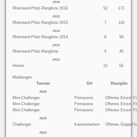
2016
Rheinland-Pfalz-Rangliste 2016
52
171
2015
Rheinland-Pfalz-Rangliste 2015
7
116
2014
Rheinland-Pfalz-Rangliste 2014
8
94
2013
Rheinland-Pfalz-Rangliste
4
45
2012
Herren
21
56
Meldungen
Turnier
Ort
Disziplin
2026
Mini-Challenger
Pirmasens
Offenes Einzel
Fr
Mini-Challenger
Pirmasens
Offenes Einzel
Fr
Mini-Challenger
Pirmasens
Offenes Einzel
Fr
2025
Challenger
Kaiserslautern
Offenes Doppel
S
2023