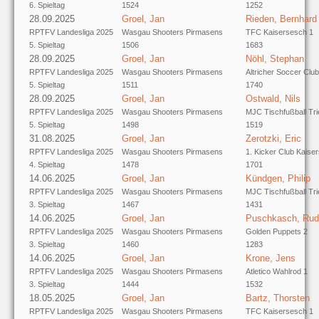
6. Spieltag
1524
1252
28.09.2025
Groel, Jan
Rieden, Bernhard
RPTFV Landesliga 2025
Wasgau Shooters Pirmasens
TFC Kaisersesch 1
5. Spieltag
1506
1683
28.09.2025
Groel, Jan
Nöhl, Stephan
RPTFV Landesliga 2025
Wasgau Shooters Pirmasens
Altricher Soccer Club
5. Spieltag
1511
1740
28.09.2025
Groel, Jan
Ostwald, Nils
RPTFV Landesliga 2025
Wasgau Shooters Pirmasens
MJC Tischfußball Tri
5. Spieltag
1498
1519
31.08.2025
Groel, Jan
Zerotzki, Eric
RPTFV Landesliga 2025
Wasgau Shooters Pirmasens
1. Kicker Club Kaiser
4. Spieltag
1478
1701
14.06.2025
Groel, Jan
Kündgen, Philip
RPTFV Landesliga 2025
Wasgau Shooters Pirmasens
MJC Tischfußball Tri
3. Spieltag
1467
1431
14.06.2025
Groel, Jan
Puschkasch, Rud
RPTFV Landesliga 2025
Wasgau Shooters Pirmasens
Golden Puppets 2
3. Spieltag
1460
1283
14.06.2025
Groel, Jan
Krone, Jens
RPTFV Landesliga 2025
Wasgau Shooters Pirmasens
Atletico Wahlrod 1
3. Spieltag
1444
1532
18.05.2025
Groel, Jan
Bartz, Thorsten
RPTFV Landesliga 2025
Wasgau Shooters Pirmasens
TFC Kaisersesch 1