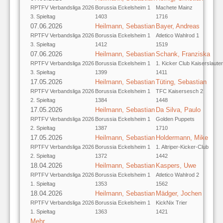
RPTFV Verbandsliga 2026
Borussia Eckelsheim 1
Machete Mainz
3. Spieltag
1403
1716
07.06.2026
Heilmann, Sebastian
Bayer, Andreas
RPTFV Verbandsliga 2026
Borussia Eckelsheim 1
Atletico Wahlrod 1
3. Spieltag
1412
1519
07.06.2026
Heilmann, Sebastian
Schank, Franziska
RPTFV Verbandsliga 2026
Borussia Eckelsheim 1
1. Kicker Club Kaiserslaute
3. Spieltag
1399
1411
17.05.2026
Heilmann, Sebastian
Tüting, Sebastian
RPTFV Verbandsliga 2026
Borussia Eckelsheim 1
TFC Kaisersesch 2
2. Spieltag
1384
1448
17.05.2026
Heilmann, Sebastian
Da Silva, Paulo
RPTFV Verbandsliga 2026
Borussia Eckelsheim 1
Golden Puppets
2. Spieltag
1387
1710
17.05.2026
Heilmann, Sebastian
Holdermann, Mike
RPTFV Verbandsliga 2026
Borussia Eckelsheim 1
1. Altriper-Kicker-Club
2. Spieltag
1372
1442
18.04.2026
Heilmann, Sebastian
Kaspers, Uwe
RPTFV Verbandsliga 2026
Borussia Eckelsheim 1
Atletico Wahlrod 2
1. Spieltag
1353
1562
18.04.2026
Heilmann, Sebastian
Mädger, Jochen
RPTFV Verbandsliga 2026
Borussia Eckelsheim 1
KickNix Trier
1. Spieltag
1363
1421
Mehr …