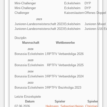
Mini-Challenger
Eckelsheim
DYP
Mini-Challenger
Eckelsheim
DYP
Challenger
Kaiserslautern
Offenes Doppel
2023
Junioren-Landesmeisterschaft 2023
Eckelsheim
Junioren Mixed
Junioren-Landesmeisterschaft 2023
Eckelsheim
Junioren U16 Ei
Disziplin
Mannschaft
Wettbewerbe
2026
Borussia Eckelsheim 1
RPTFV Verbandsliga 2026
2025
Borussia Eckelsheim
RPTFV Verbandsliga 2025
2024
Borussia Eckelsheim 3
RPTFV Verbandsliga 2024
2023
Borussia Eckelsheim 3
RPTFV Bezirksliga 2023
Letzte Einzelspiele
Datum
Spieler
Spieler
07.06.2026
Heilmann, Sebastian
Heinig, Christian