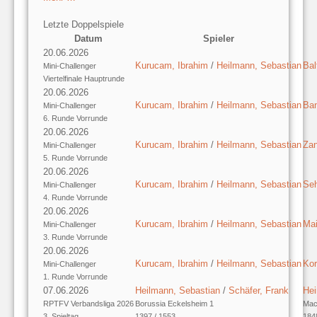
Letzte Doppelspiele
Datum
Spieler
20.06.2026
Kurucam, Ibrahim
/
Heilmann, Sebastian
Bal
Mini-Challenger
Viertelfinale Hauptrunde
20.06.2026
Kurucam, Ibrahim
/
Heilmann, Sebastian
Ban
Mini-Challenger
6. Runde Vorrunde
20.06.2026
Kurucam, Ibrahim
/
Heilmann, Sebastian
Zan
Mini-Challenger
5. Runde Vorrunde
20.06.2026
Kurucam, Ibrahim
/
Heilmann, Sebastian
Seh
Mini-Challenger
4. Runde Vorrunde
20.06.2026
Kurucam, Ibrahim
/
Heilmann, Sebastian
Mai
Mini-Challenger
3. Runde Vorrunde
20.06.2026
Kurucam, Ibrahim
/
Heilmann, Sebastian
Kor
Mini-Challenger
1. Runde Vorrunde
07.06.2026
Heilmann, Sebastian
/
Schäfer, Frank
Hei
RPTFV Verbandsliga 2026
Borussia Eckelsheim 1
Mac
3. Spieltag
1397 / 1553
184