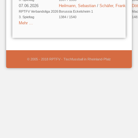
07.06.2026
Heilmann, Sebastian
/
Schäfer, Frank
Döt
RPTFV Verbandsliga 2026
Borussia Eckelsheim 1
Mac
3. Spieltag
1384 / 1540
148
Mehr …
© 2005 - 2018 RPTFV - Tischfussball in Rheinland-Pfalz