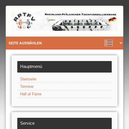
Hauptmenü
Startseite
Termine
Hall of Fame
Service