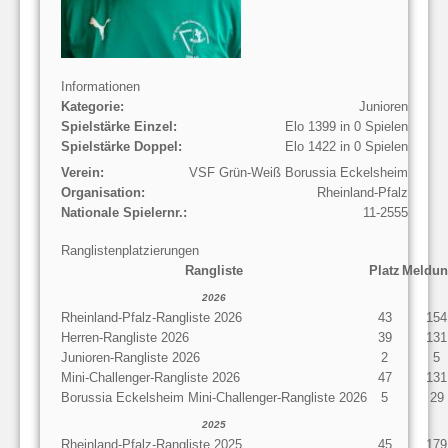
Informationen
Kategorie:
Junioren
Spielstärke Einzel:
Elo 1399 in 0 Spielen
Spielstärke Doppel:
Elo 1422 in 0 Spielen
Verein:
VSF Grün-Weiß Borussia Eckelsheim
Organisation:
Rheinland-Pfalz
Nationale Spielernr.:
11-2555
Ranglistenplatzierungen
Rangliste
Platz
Meldun
2026
Rheinland-Pfalz-Rangliste 2026
43
154
Herren-Rangliste 2026
39
131
Junioren-Rangliste 2026
2
5
Mini-Challenger-Rangliste 2026
47
131
Borussia Eckelsheim Mini-Challenger-Rangliste 2026
5
29
2025
Rheinland-Pfalz-Rangliste 2025
45
179