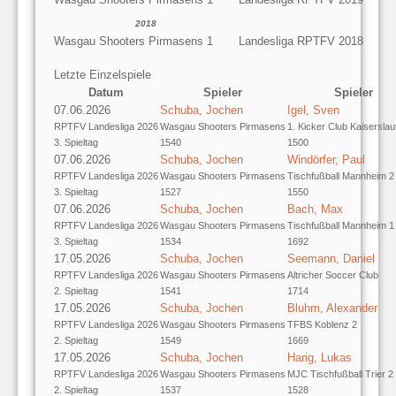
2018
Wasgau Shooters Pirmasens 1
Landesliga RPTFV 2018
Letzte Einzelspiele
Datum
Spieler
Spieler
07.06.2026
Schuba, Jochen
Igel, Sven
RPTFV Landesliga 2026
Wasgau Shooters Pirmasens
1. Kicker Club Kaiserslau
3. Spieltag
1540
1500
07.06.2026
Schuba, Jochen
Windörfer, Paul
RPTFV Landesliga 2026
Wasgau Shooters Pirmasens
Tischfußball Mannheim 2
3. Spieltag
1527
1550
07.06.2026
Schuba, Jochen
Bach, Max
RPTFV Landesliga 2026
Wasgau Shooters Pirmasens
Tischfußball Mannheim 1
3. Spieltag
1534
1692
17.05.2026
Schuba, Jochen
Seemann, Daniel
RPTFV Landesliga 2026
Wasgau Shooters Pirmasens
Altricher Soccer Club
2. Spieltag
1541
1714
17.05.2026
Schuba, Jochen
Bluhm, Alexander
RPTFV Landesliga 2026
Wasgau Shooters Pirmasens
TFBS Koblenz 2
2. Spieltag
1549
1669
17.05.2026
Schuba, Jochen
Harig, Lukas
RPTFV Landesliga 2026
Wasgau Shooters Pirmasens
MJC Tischfußball Trier 2
2. Spieltag
1537
1528