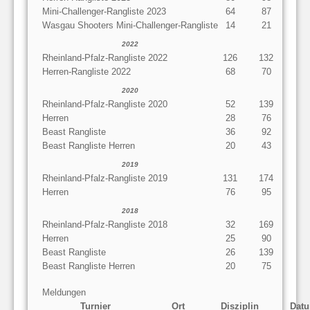
Mini-Challenger-Rangliste 2023
64
87
Wasgau Shooters Mini-Challenger-Rangliste
14
21
2022
Rheinland-Pfalz-Rangliste 2022
126
132
Herren-Rangliste 2022
68
70
2020
Rheinland-Pfalz-Rangliste 2020
52
139
Herren
28
76
Beast Rangliste
36
92
Beast Rangliste Herren
20
43
2019
Rheinland-Pfalz-Rangliste 2019
131
174
Herren
76
95
2018
Rheinland-Pfalz-Rangliste 2018
32
169
Herren
25
90
Beast Rangliste
26
139
Beast Rangliste Herren
20
75
Meldungen
Turnier
Ort
Disziplin
Dat