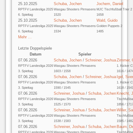
25.10.2025
Schuba, Jochen
Jochem, Daniel
RPTFV Landesliga 2025
Wasgau Shooters Pirmasens
MJC Tischfußball Trier 2
6. Spieltag
1520
1658
25.10.2025
Schuba, Jochen
Wald, Guido
RPTFV Landesliga 2025
Wasgau Shooters Pirmasens
Golden Puppets 2
6. Spieltag
1534
1485
Mehr …
Letzte Doppelspiele
Datum
Spieler
07.06.2026
Schuba, Jochen
/
Schreiner, Joshua
Zimmer, O
RPTFV Landesliga 2026
Wasgau Shooters Pirmasens
1. Kicker C
3. Spieltag
1603 / 1558
1616 / 147
07.06.2026
Schuba, Jochen
/
Schreiner, Joshua
Igel, Sve
RPTFV Landesliga 2026
Wasgau Shooters Pirmasens
1. Kicker C
3. Spieltag
1590 / 1545
1618 / 154
07.06.2026
Schreiner, Joshua
/
Schuba, Jochen
Knecht, 
RPTFV Landesliga 2026
Wasgau Shooters Pirmasens
Tischfußba
3. Spieltag
1525 / 1570
1856 / 171
07.06.2026
Schreiner, Joshua
/
Schuba, Jochen
Willer, S
RPTFV Landesliga 2026
Wasgau Shooters Pirmasens
Tischfußba
3. Spieltag
1538 / 1583
1585 / 148
07.06.2026
Schreiner, Joshua
/
Schuba, Jochen
Baum, De
RPTFV Landesliga 2026
Wasgau Shooters Pirmasens
Tischfußba