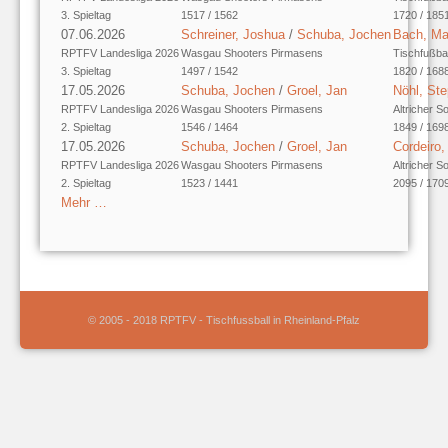
3. Spieltag
1517 / 1562
1720 / 185
07.06.2026
Schreiner, Joshua
/
Schuba, Jochen
Bach, M
RPTFV Landesliga 2026
Wasgau Shooters Pirmasens
Tischfußba
3. Spieltag
1497 / 1542
1820 / 168
17.05.2026
Schuba, Jochen
/
Groel, Jan
Nöhl, St
RPTFV Landesliga 2026
Wasgau Shooters Pirmasens
Altricher S
2. Spieltag
1546 / 1464
1849 / 169
17.05.2026
Schuba, Jochen
/
Groel, Jan
Cordeiro
RPTFV Landesliga 2026
Wasgau Shooters Pirmasens
Altricher S
2. Spieltag
1523 / 1441
2095 / 170
Mehr …
© 2005 - 2018 RPTFV - Tischfussball in Rheinland-Pfalz