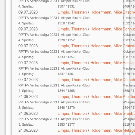
RPTFV Verbandsliga 2023
1. Altriper-Kicker-Club
1. Kicke
4. Spieltag
1307 / 1331
1466 / 
09.07.2023
Limpio, Thorsten
/
Holdermann, Mike
Eltsch
RPTFV Verbandsliga 2023
1. Altriper-Kicker-Club
1. Kicke
4. Spieltag
1318 / 1342
1322 / 
09.07.2023
Limpio, Thorsten
/
Holdermann, Mike
Schnug
RPTFV Verbandsliga 2023
1. Altriper-Kicker-Club
Kickercl
4. Spieltag
1328 / 1352
1383 / 
09.07.2023
Limpio, Thorsten
/
Holdermann, Mike
Grünsf
RPTFV Verbandsliga 2023
1. Altriper-Kicker-Club
Kickercl
4. Spieltag
1333 / 1357
1587 / 
09.07.2023
Limpio, Thorsten
/
Holdermann, Mike
Heinig,
RPTFV Verbandsliga 2023
1. Altriper-Kicker-Club
Machete
4. Spieltag
1337 / 1361
1579 / 
09.07.2023
Limpio, Thorsten
/
Holdermann, Mike
Dötsch
RPTFV Verbandsliga 2023
1. Altriper-Kicker-Club
Machete
4. Spieltag
1344 / 1368
1560 / 
24.06.2023
Limpio, Thorsten
/
Holdermann, Mike
Pfeiff
RPTFV Verbandsliga 2023
1. Altriper-Kicker-Club
Wasgau 
3. Spieltag
1346 / 1370
1804 / 
24.06.2023
Limpio, Thorsten
/
Holdermann, Mike
Groel,
RPTFV Verbandsliga 2023
1. Altriper-Kicker-Club
Wasgau 
3. Spieltag
1353 / 1377
1519 / 
24.06.2023
Limpio, Thorsten
/
Holdermann, Mike
Metzge