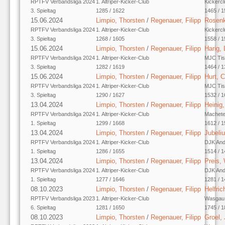
RPTFV Verbandsliga 2024
1. Altriper-Kicker-Club
Kickercl
3. Spieltag
1285 / 1622
1465 / 
15.06.2024
Limpio, Thorsten
/
Regenauer, Filipp
Rosenk
RPTFV Verbandsliga 2024
1. Altriper-Kicker-Club
Kickercl
3. Spieltag
1268 / 1605
1558 / 
15.06.2024
Limpio, Thorsten
/
Regenauer, Filipp
Harig,
RPTFV Verbandsliga 2024
1. Altriper-Kicker-Club
MJC Tisc
3. Spieltag
1282 / 1619
1464 / 
15.06.2024
Limpio, Thorsten
/
Regenauer, Filipp
Hurt, 
RPTFV Verbandsliga 2024
1. Altriper-Kicker-Club
MJC Tisc
3. Spieltag
1290 / 1627
1532 / 
13.04.2024
Limpio, Thorsten
/
Regenauer, Filipp
Heinig,
RPTFV Verbandsliga 2024
1. Altriper-Kicker-Club
Machete
1. Spieltag
1299 / 1668
1612 / 
13.04.2024
Limpio, Thorsten
/
Regenauer, Filipp
Jubeli
RPTFV Verbandsliga 2024
1. Altriper-Kicker-Club
DJK And
1. Spieltag
1286 / 1655
1514 / 
13.04.2024
Limpio, Thorsten
/
Regenauer, Filipp
Preis,
RPTFV Verbandsliga 2024
1. Altriper-Kicker-Club
DJK And
1. Spieltag
1277 / 1646
1281 / 
08.10.2023
Limpio, Thorsten
/
Regenauer, Filipp
Helfric
RPTFV Verbandsliga 2023
1. Altriper-Kicker-Club
Wasgau 
6. Spieltag
1281 / 1650
1745 / 
08.10.2023
Limpio, Thorsten
/
Regenauer, Filipp
Groel,