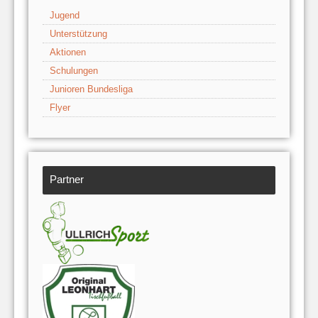
Jugend
Unterstützung
Aktionen
Schulungen
Junioren Bundesliga
Flyer
Partner