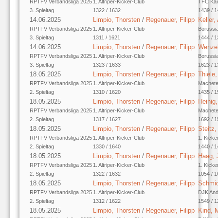
RPTFV Verbandsliga 2025
1. Altriper-Kicker-Club
TFC Kai
3. Spieltag
1322 / 1632
1439 / 
14.06.2025
Limpio, Thorsten
/
Regenauer, Filipp
Keller,
RPTFV Verbandsliga 2025
1. Altriper-Kicker-Club
Borussi
3. Spieltag
1311 / 1621
1444 / 
14.06.2025
Limpio, Thorsten
/
Regenauer, Filipp
Wenzel
RPTFV Verbandsliga 2025
1. Altriper-Kicker-Club
Borussi
3. Spieltag
1323 / 1633
1623 / 
18.05.2025
Limpio, Thorsten
/
Regenauer, Filipp
Thiele,
RPTFV Verbandsliga 2025
1. Altriper-Kicker-Club
Machete
2. Spieltag
1310 / 1620
1435 / 
18.05.2025
Limpio, Thorsten
/
Regenauer, Filipp
Heinig,
RPTFV Verbandsliga 2025
1. Altriper-Kicker-Club
Machete
2. Spieltag
1317 / 1627
1692 / 
18.05.2025
Limpio, Thorsten
/
Regenauer, Filipp
Steitz,
RPTFV Verbandsliga 2025
1. Altriper-Kicker-Club
1. Kicke
2. Spieltag
1330 / 1640
1440 / 
18.05.2025
Limpio, Thorsten
/
Regenauer, Filipp
Haag, 
RPTFV Verbandsliga 2025
1. Altriper-Kicker-Club
1. Kicke
2. Spieltag
1322 / 1632
1054 / 
18.05.2025
Limpio, Thorsten
/
Regenauer, Filipp
Schmid
RPTFV Verbandsliga 2025
1. Altriper-Kicker-Club
DJK And
2. Spieltag
1312 / 1622
1549 / 
18.05.2025
Limpio, Thorsten
/
Regenauer, Filipp
Kind, 