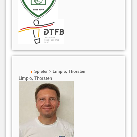
Spieler > Limpio, Thorsten
Limpio, Thorsten