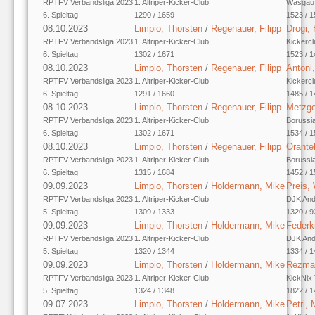
RPTFV Verbandsliga 2023
1. Altriper-Kicker-Club
Wasgau 
6. Spieltag
1290 / 1659
1523 / 
08.10.2023
Limpio, Thorsten
/
Regenauer, Filipp
Drogi,
RPTFV Verbandsliga 2023
1. Altriper-Kicker-Club
Kickercl
6. Spieltag
1302 / 1671
1523 / 
08.10.2023
Limpio, Thorsten
/
Regenauer, Filipp
Antoni
RPTFV Verbandsliga 2023
1. Altriper-Kicker-Club
Kickercl
6. Spieltag
1291 / 1660
1485 / 
08.10.2023
Limpio, Thorsten
/
Regenauer, Filipp
Metzge
RPTFV Verbandsliga 2023
1. Altriper-Kicker-Club
Borussi
6. Spieltag
1302 / 1671
1534 / 
08.10.2023
Limpio, Thorsten
/
Regenauer, Filipp
Orante
RPTFV Verbandsliga 2023
1. Altriper-Kicker-Club
Borussi
6. Spieltag
1315 / 1684
1452 / 
09.09.2023
Limpio, Thorsten
/
Holdermann, Mike
Preis,
RPTFV Verbandsliga 2023
1. Altriper-Kicker-Club
DJK And
5. Spieltag
1309 / 1333
1320 / 9
09.09.2023
Limpio, Thorsten
/
Holdermann, Mike
Federk
RPTFV Verbandsliga 2023
1. Altriper-Kicker-Club
DJK And
5. Spieltag
1320 / 1344
1334 / 
09.09.2023
Limpio, Thorsten
/
Holdermann, Mike
Rezma
RPTFV Verbandsliga 2023
1. Altriper-Kicker-Club
KickNix 
5. Spieltag
1324 / 1348
1822 / 
09.07.2023
Limpio, Thorsten
/
Holdermann, Mike
Petri, 