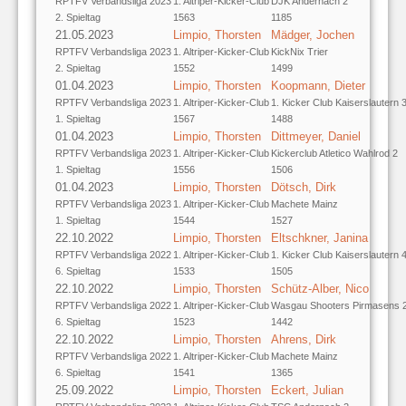
RPTFV Verbandsliga 2023
1. Altriper-Kicker-Club
DJK Andernach 2
2. Spieltag
1563
1185
21.05.2023
Limpio, Thorsten
Mädger, Jochen
RPTFV Verbandsliga 2023
1. Altriper-Kicker-Club
KickNix Trier
2. Spieltag
1552
1499
01.04.2023
Limpio, Thorsten
Koopmann, Dieter
RPTFV Verbandsliga 2023
1. Altriper-Kicker-Club
1. Kicker Club Kaiserslautern 
1. Spieltag
1567
1488
01.04.2023
Limpio, Thorsten
Dittmeyer, Daniel
RPTFV Verbandsliga 2023
1. Altriper-Kicker-Club
Kickerclub Atletico Wahlrod 2
1. Spieltag
1556
1506
01.04.2023
Limpio, Thorsten
Dötsch, Dirk
RPTFV Verbandsliga 2023
1. Altriper-Kicker-Club
Machete Mainz
1. Spieltag
1544
1527
22.10.2022
Limpio, Thorsten
Eltschkner, Janina
RPTFV Verbandsliga 2022
1. Altriper-Kicker-Club
1. Kicker Club Kaiserslautern 
6. Spieltag
1533
1505
22.10.2022
Limpio, Thorsten
Schütz-Alber, Nico
RPTFV Verbandsliga 2022
1. Altriper-Kicker-Club
Wasgau Shooters Pirmasens 
6. Spieltag
1523
1442
22.10.2022
Limpio, Thorsten
Ahrens, Dirk
RPTFV Verbandsliga 2022
1. Altriper-Kicker-Club
Machete Mainz
6. Spieltag
1541
1365
25.09.2022
Limpio, Thorsten
Eckert, Julian