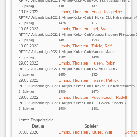
RPTFV Verbandsliga 2022
1. Altriper-Kicker-Club
MJC Tischfussball Trier 2
3. Spieltag
1481
1371
19.06.2022
Limpio, Thorsten
Haag, Jacqueline
RPTFV Verbandsliga 2022
1. Altriper-Kicker-Club
1. Kicker Club Kaiserslautern 
2. Spieltag
1478
1156
19.06.2022
Limpio, Thorsten
Igel, Sven
RPTFV Verbandsliga 2022
1. Altriper-Kicker-Club
Wasgau Shooters Pirmasens 
2. Spieltag
1487
1593
19.06.2022
Limpio, Thorsten
Thiele, Ralf
RPTFV Verbandsliga 2022
1. Altriper-Kicker-Club
Machete Mainz
2. Spieltag
1502
1430
29.05.2022
Limpio, Thorsten
Husen, Robin
RPTFV Verbandsliga 2022
1. Altriper-Kicker-Club
TSC Andernach 2
1. Spieltag
1495
1324
29.05.2022
Limpio, Thorsten
Haaser, Patrick
RPTFV Verbandsliga 2022
1. Altriper-Kicker-Club
1. Kicker Club Kaiserslautern 
1. Spieltag
1509
1473
29.05.2022
Limpio, Thorsten
Puschkasch, Rudolf
RPTFV Verbandsliga 2022
1. Altriper-Kicker-Club
TFC Golden Puppets 3
1. Spieltag
1500
1401
Letzte Doppelspiele
Datum
Spieler
07.06.2026
Limpio, Thorsten
/
Müller, Willi
Schmi