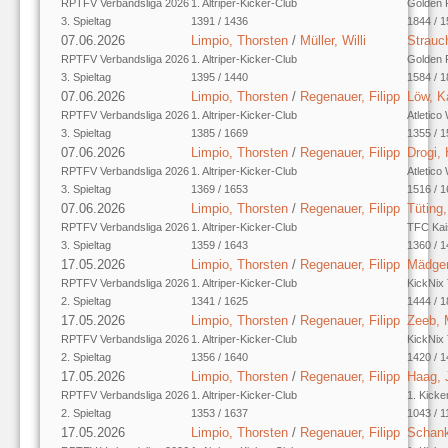
RPTFV Verbandsliga 2026
1. Altriper-Kicker-Club
Golden 
3. Spieltag
1391 / 1436
1844 / 
07.06.2026
Limpio, Thorsten
/
Müller, Willi
Strauc
RPTFV Verbandsliga 2026
1. Altriper-Kicker-Club
Golden 
3. Spieltag
1395 / 1440
1584 / 
07.06.2026
Limpio, Thorsten
/
Regenauer, Filipp
Löw, K
RPTFV Verbandsliga 2026
1. Altriper-Kicker-Club
Atletico
3. Spieltag
1385 / 1669
1355 / 
07.06.2026
Limpio, Thorsten
/
Regenauer, Filipp
Drogi,
RPTFV Verbandsliga 2026
1. Altriper-Kicker-Club
Atletico
3. Spieltag
1369 / 1653
1516 / 
07.06.2026
Limpio, Thorsten
/
Regenauer, Filipp
Tüting
RPTFV Verbandsliga 2026
1. Altriper-Kicker-Club
TFC Kai
3. Spieltag
1359 / 1643
1360 / 
17.05.2026
Limpio, Thorsten
/
Regenauer, Filipp
Mädger
RPTFV Verbandsliga 2026
1. Altriper-Kicker-Club
KickNix 
2. Spieltag
1341 / 1625
1444 / 
17.05.2026
Limpio, Thorsten
/
Regenauer, Filipp
Zeeb, 
RPTFV Verbandsliga 2026
1. Altriper-Kicker-Club
KickNix 
2. Spieltag
1356 / 1640
1420 / 
17.05.2026
Limpio, Thorsten
/
Regenauer, Filipp
Haag, 
RPTFV Verbandsliga 2026
1. Altriper-Kicker-Club
1. Kicke
2. Spieltag
1353 / 1637
1043 / 1
17.05.2026
Limpio, Thorsten
/
Regenauer, Filipp
Schank