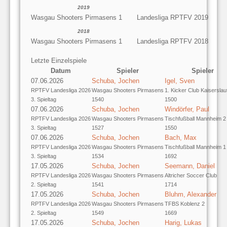
2019
Wasgau Shooters Pirmasens 1
Landesliga RPTFV 2019
2018
Wasgau Shooters Pirmasens 1
Landesliga RPTFV 2018
Letzte Einzelspiele
Datum
Spieler
Spieler
07.06.2026
Schuba, Jochen
Igel, Sven
RPTFV Landesliga 2026
Wasgau Shooters Pirmasens
1. Kicker Club Kaiserslau
3. Spieltag
1540
1500
07.06.2026
Schuba, Jochen
Windörfer, Paul
RPTFV Landesliga 2026
Wasgau Shooters Pirmasens
Tischfußball Mannheim 2
3. Spieltag
1527
1550
07.06.2026
Schuba, Jochen
Bach, Max
RPTFV Landesliga 2026
Wasgau Shooters Pirmasens
Tischfußball Mannheim 1
3. Spieltag
1534
1692
17.05.2026
Schuba, Jochen
Seemann, Daniel
RPTFV Landesliga 2026
Wasgau Shooters Pirmasens
Altricher Soccer Club
2. Spieltag
1541
1714
17.05.2026
Schuba, Jochen
Bluhm, Alexander
RPTFV Landesliga 2026
Wasgau Shooters Pirmasens
TFBS Koblenz 2
2. Spieltag
1549
1669
17.05.2026
Schuba, Jochen
Harig, Lukas