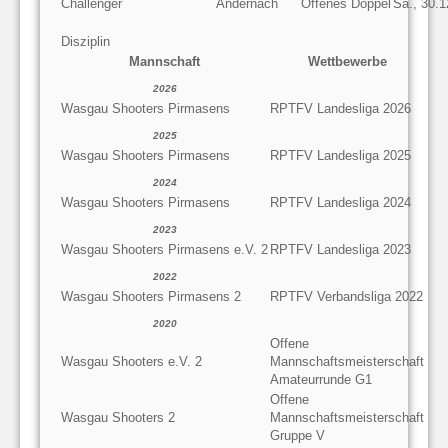
Challenger
Andernach
Offenes Doppel
Sa., 30.
Disziplin
Mannschaft
Wettbewerbe
2026
Wasgau Shooters Pirmasens
RPTFV Landesliga 2026
2025
Wasgau Shooters Pirmasens
RPTFV Landesliga 2025
2024
Wasgau Shooters Pirmasens
RPTFV Landesliga 2024
2023
Wasgau Shooters Pirmasens e.V. 2
RPTFV Landesliga 2023
2022
Wasgau Shooters Pirmasens 2
RPTFV Verbandsliga 2022
2020
Offene
Wasgau Shooters e.V. 2
Mannschaftsmeisterschaft
Amateurrunde G1
Offene
Wasgau Shooters 2
Mannschaftsmeisterschaft
Gruppe V