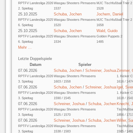
RPTFV Landesliga 2026
Wasgau Shooters Pirmasens
MJC Tischfußball Trier 2
2. Spieltag
1537
1528
25.10.2025
Schuba, Jochen
Jochem, Daniel
RPTFV Landesliga 2025
Wasgau Shooters Pirmasens
MJC Tischfußball Trier 2
6. Spieltag
1520
1658
25.10.2025
Schuba, Jochen
Wald, Guido
RPTFV Landesliga 2025
Wasgau Shooters Pirmasens
Golden Puppets 2
6. Spieltag
1534
1485
Mehr …
Letzte Doppelspiele
Datum
Spieler
07.06.2026
Schuba, Jochen
/
Schreiner, Joshua
Zimmer, O
RPTFV Landesliga 2026
Wasgau Shooters Pirmasens
1. Kicker C
3. Spieltag
1603 / 1558
1616 / 147
07.06.2026
Schuba, Jochen
/
Schreiner, Joshua
Igel, Sve
RPTFV Landesliga 2026
Wasgau Shooters Pirmasens
1. Kicker C
3. Spieltag
1590 / 1545
1618 / 154
07.06.2026
Schreiner, Joshua
/
Schuba, Jochen
Knecht, 
RPTFV Landesliga 2026
Wasgau Shooters Pirmasens
Tischfußba
3. Spieltag
1525 / 1570
1856 / 171
07.06.2026
Schreiner, Joshua
/
Schuba, Jochen
Willer, S
RPTFV Landesliga 2026
Wasgau Shooters Pirmasens
Tischfußba
3. Spieltag
1538 / 1583
1585 / 148