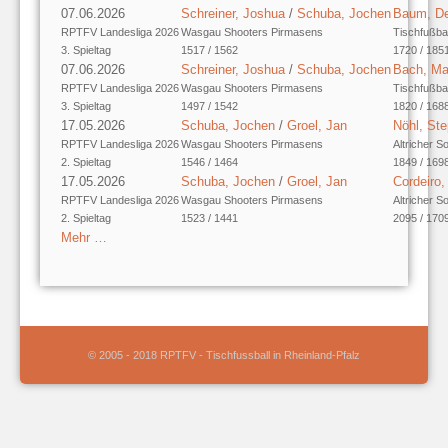
07.06.2026
Schreiner, Joshua
/
Schuba, Jochen
Baum, De
RPTFV Landesliga 2026
Wasgau Shooters Pirmasens
Tischfußba
3. Spieltag
1517 / 1562
1720 / 185
07.06.2026
Schreiner, Joshua
/
Schuba, Jochen
Bach, M
RPTFV Landesliga 2026
Wasgau Shooters Pirmasens
Tischfußba
3. Spieltag
1497 / 1542
1820 / 168
17.05.2026
Schuba, Jochen
/
Groel, Jan
Nöhl, St
RPTFV Landesliga 2026
Wasgau Shooters Pirmasens
Altricher S
2. Spieltag
1546 / 1464
1849 / 169
17.05.2026
Schuba, Jochen
/
Groel, Jan
Cordeiro
RPTFV Landesliga 2026
Wasgau Shooters Pirmasens
Altricher S
2. Spieltag
1523 / 1441
2095 / 170
Mehr …
© 2005 - 2018 RPTFV - Tischfussball in Rheinland-Pfalz