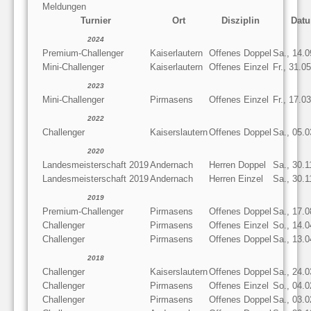
Meldungen
Turnier
Ort
Disziplin
Dat
2024
Premium-Challenger
Kaiserlautern
Offenes Doppel
Sa., 14.
Mini-Challenger
Kaiserlautern
Offenes Einzel
Fr., 31.0
2023
Mini-Challenger
Pirmasens
Offenes Einzel
Fr., 17.0
2022
Challenger
Kaiserslautern
Offenes Doppel
Sa., 05.
2020
Landesmeisterschaft 2019
Andernach
Herren Doppel
Sa., 30.1
Landesmeisterschaft 2019
Andernach
Herren Einzel
Sa., 30.1
2019
Premium-Challenger
Pirmasens
Offenes Doppel
Sa., 17.
Challenger
Pirmasens
Offenes Einzel
So., 14.
Challenger
Pirmasens
Offenes Doppel
Sa., 13.
2018
Challenger
Kaiserslautern
Offenes Doppel
Sa., 24.
Challenger
Pirmasens
Offenes Einzel
So., 04.
Challenger
Pirmasens
Offenes Doppel
Sa., 03.