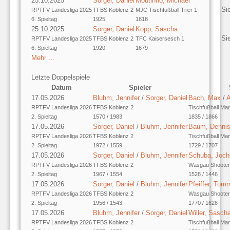
25.10.2025
Sorger, Daniel
Moutinho, Michael
Si
RPTFV Landesliga 2025
TFBS Koblenz 2
MJC Tischfußball Trier 1
6. Spieltag
1925
1818
25.10.2025
Sorger, Daniel
Kopp, Sascha
Si
RPTFV Landesliga 2025
TFBS Koblenz 2
TFC Kaisersesch 1
6. Spieltag
1920
1679
Mehr …
Letzte Doppelspiele
Datum
Spieler
17.05.2026
Bluhm, Jennifer
/
Sorger, Daniel
Bach, Max
/
A
RPTFV Landesliga 2026
TFBS Koblenz 2
Tischfußball Ma
2. Spieltag
1570 / 1983
1835 / 1866
17.05.2026
Sorger, Daniel
/
Bluhm, Jennifer
Baum, Denni
RPTFV Landesliga 2026
TFBS Koblenz 2
Tischfußball Ma
2. Spieltag
1972 / 1559
1729 / 1707
17.05.2026
Sorger, Daniel
/
Bluhm, Jennifer
Schuba, Joch
RPTFV Landesliga 2026
TFBS Koblenz 2
Wasgau Shooter
2. Spieltag
1967 / 1554
1528 / 1446
17.05.2026
Sorger, Daniel
/
Bluhm, Jennifer
Pfeiffer, Tom
RPTFV Landesliga 2026
TFBS Koblenz 2
Wasgau Shooter
2. Spieltag
1956 / 1543
1770 / 1626
17.05.2026
Bluhm, Jennifer
/
Sorger, Daniel
Willer, Sasch
RPTFV Landesliga 2026
TFBS Koblenz 2
Tischfußball Ma