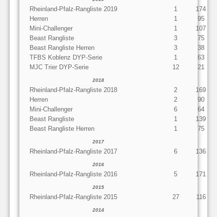
Rheinland-Pfalz-Rangliste 2019
1
174
Herren
1
95
Mini-Challenger
1
107
Beast Rangliste
3
75
Beast Rangliste Herren
3
38
TFBS Koblenz DYP-Serie
1
63
MJC Trier DYP-Serie
12
21
2018
Rheinland-Pfalz-Rangliste 2018
2
169
Herren
2
90
Mini-Challenger
6
64
Beast Rangliste
1
139
Beast Rangliste Herren
1
75
2017
Rheinland-Pfalz-Rangliste 2017
6
136
2016
Rheinland-Pfalz-Rangliste 2016
5
171
2015
Rheinland-Pfalz-Rangliste 2015
27
116
2014