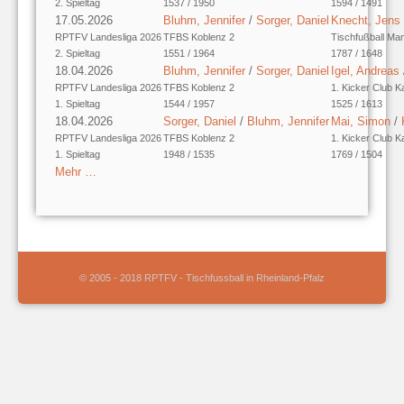
2. Spieltag
1537 / 1950
1594 / 1491
17.05.2026
Bluhm, Jennifer
/
Sorger, Daniel
Knecht, Jens
RPTFV Landesliga 2026
TFBS Koblenz 2
Tischfußball Ma
2. Spieltag
1551 / 1964
1787 / 1648
18.04.2026
Bluhm, Jennifer
/
Sorger, Daniel
Igel, Andreas
RPTFV Landesliga 2026
TFBS Koblenz 2
1. Kicker Club K
1. Spieltag
1544 / 1957
1525 / 1613
18.04.2026
Sorger, Daniel
/
Bluhm, Jennifer
Mai, Simon
/
RPTFV Landesliga 2026
TFBS Koblenz 2
1. Kicker Club K
1. Spieltag
1948 / 1535
1769 / 1504
Mehr …
© 2005 - 2018 RPTFV - Tischfussball in Rheinland-Pfalz