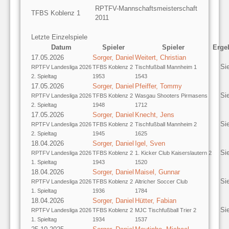
RPTFV-Mannschaftsmeisterschaft
TFBS Koblenz 1
2011
Letzte Einzelspiele
Datum
Spieler
Spieler
Erge
17.05.2026
Sorger, Daniel
Weitert, Christian
Si
RPTFV Landesliga 2026
TFBS Koblenz 2
Tischfußball Mannheim 1
2. Spieltag
1953
1543
17.05.2026
Sorger, Daniel
Pfeiffer, Tommy
Si
RPTFV Landesliga 2026
TFBS Koblenz 2
Wasgau Shooters Pirmasens
2. Spieltag
1948
1712
17.05.2026
Sorger, Daniel
Knecht, Jens
Si
RPTFV Landesliga 2026
TFBS Koblenz 2
Tischfußball Mannheim 2
2. Spieltag
1945
1625
18.04.2026
Sorger, Daniel
Igel, Sven
Si
RPTFV Landesliga 2026
TFBS Koblenz 2
1. Kicker Club Kaiserslautern 2
1. Spieltag
1943
1520
18.04.2026
Sorger, Daniel
Maisel, Gunnar
Si
RPTFV Landesliga 2026
TFBS Koblenz 2
Altricher Soccer Club
1. Spieltag
1936
1784
18.04.2026
Sorger, Daniel
Hütter, Fabian
Si
RPTFV Landesliga 2026
TFBS Koblenz 2
MJC Tischfußball Trier 2
1. Spieltag
1934
1537