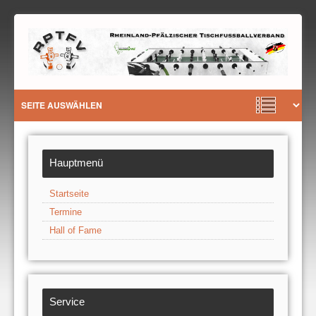
Hauptmenü
Startseite
Termine
Hall of Fame
Service