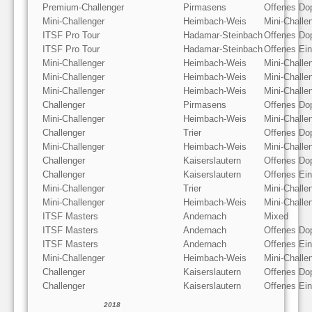
Premium-Challenger
Pirmasens
Offenes Do
Mini-Challenger
Heimbach-Weis
Mini-Chall
ITSF Pro Tour
Hadamar-Steinbach
Offenes Do
ITSF Pro Tour
Hadamar-Steinbach
Offenes Ein
Mini-Challenger
Heimbach-Weis
Mini-Challe
Mini-Challenger
Heimbach-Weis
Mini-Challe
Mini-Challenger
Heimbach-Weis
Mini-Chall
Challenger
Pirmasens
Offenes Do
Mini-Challenger
Heimbach-Weis
Mini-Challe
Challenger
Trier
Offenes Do
Mini-Challenger
Heimbach-Weis
Mini-Chall
Challenger
Kaiserslautern
Offenes Do
Challenger
Kaiserslautern
Offenes Ein
Mini-Challenger
Trier
Mini-Challe
Mini-Challenger
Heimbach-Weis
Mini-Challe
ITSF Masters
Andernach
Mixed
ITSF Masters
Andernach
Offenes Do
ITSF Masters
Andernach
Offenes Ein
Mini-Challenger
Heimbach-Weis
Mini-Chall
Challenger
Kaiserslautern
Offenes Do
Challenger
Kaiserslautern
Offenes Ein
2018