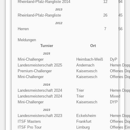
Rheinland-Pfalz-Rangliste 2014
12
94
2013
Rheinland-Pfalz-Rangliste
26
45
2012
Herren
7
56
Meldungen
Turnier
Ort
2025
Mini-Challenger
Heimbach-Weiß
DyP
Landesmeisterschaft 2025
Andernach
Herren Dop
Premium-Challenger
Kaisersesch
Offenes Do
Mini-Challenger
Kaisersesch
Offenes Do
2024
Landesmeisterschaft 2024
Trier
Herren Dop
Landesmeisterschaft 2024
Trier
Mixed
Mini-Challenger
Kaisersesch
DYP
2023
Landesmeisterschaft 2023
Eckelsheim
Herren Dop
ITSF Masters
Frankfurt
Offenes Do
ITSF Pro Tour
Limburg
Offenes Ein