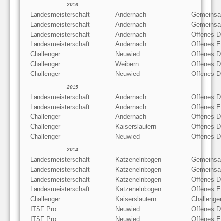
2016
Landesmeisterschaft
Andernach
Gemeinsa
Landesmeisterschaft
Andernach
Gemeinsa
Landesmeisterschaft
Andernach
Offenes D
Landesmeisterschaft
Andernach
Offenes E
Challenger
Neuwied
Offenes D
Challenger
Weibern
Offenes D
Challenger
Neuwied
Offenes D
2015
Landesmeisterschaft
Andernach
Offenes D
Landesmeisterschaft
Andernach
Offenes E
Challenger
Andernach
Offenes D
Challenger
Kaiserslautern
Offenes D
Challenger
Neuwied
Offenes D
2014
Landesmeisterschaft
Katzenelnbogen
Gemeinsa
Landesmeisterschaft
Katzenelnbogen
Gemeinsa
Landesmeisterschaft
Katzenelnbogen
Offenes D
Landesmeisterschaft
Katzenelnbogen
Offenes E
Challenger
Kaiserslautern
Challenge
ITSF Pro
Neuwied
Offenes D
ITSF Pro
Neuwied
Offenes E