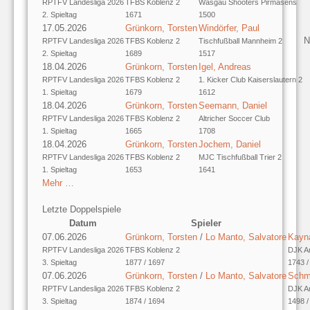
RPTFV Landesliga 2026
TFBS Koblenz 2
Wasgau Shooters Pirmasens
2. Spieltag
1671
1500
17.05.2026
Grünkorn, Torsten
Windörfer, Paul
N
RPTFV Landesliga 2026
TFBS Koblenz 2
Tischfußball Mannheim 2
2. Spieltag
1689
1517
18.04.2026
Grünkorn, Torsten
Igel, Andreas
RPTFV Landesliga 2026
TFBS Koblenz 2
1. Kicker Club Kaiserslautern 2
1. Spieltag
1679
1612
18.04.2026
Grünkorn, Torsten
Seemann, Daniel
RPTFV Landesliga 2026
TFBS Koblenz 2
Altricher Soccer Club
1. Spieltag
1665
1708
18.04.2026
Grünkorn, Torsten
Jochem, Daniel
RPTFV Landesliga 2026
TFBS Koblenz 2
MJC Tischfußball Trier 2
1. Spieltag
1653
1641
Mehr …
Letzte Doppelspiele
Datum
Spieler
07.06.2026
Grünkorn, Torsten
/
Lo Manto, Salvatore
Kayn
RPTFV Landesliga 2026
TFBS Koblenz 2
DJK A
3. Spieltag
1877 / 1697
1743 /
07.06.2026
Grünkorn, Torsten
/
Lo Manto, Salvatore
Schmi
RPTFV Landesliga 2026
TFBS Koblenz 2
DJK A
3. Spieltag
1874 / 1694
1498 /