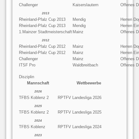
Challenger
Kaiserslautern
Offenes D
2013
Rheinland-Pfalz Cup 2013
Mendig
Herren Do
Rheinland-Pfalz Cup 2013
Mendig
Herren Ein
1.Mainzer Stadtmeisterschaft
Mainz
Offenes D
2012
Rheinland-Pfalz Cup 2012
Mainz
Herren Do
Rheinland-Pfalz Cup 2012
Mainz
Herren Ein
Challenger
Mainz
Offenes D
ITSF Pro
Waldbreitbach
Offenes D
Disziplin
Mannschaft
Wettbewerbe
2026
TFBS Koblenz 2
RPTFV Landesliga 2026
2025
TFBS Koblenz 2
RPTFV Landesliga 2025
2024
TFBS Koblenz
RPTFV Landesliga 2024
2023