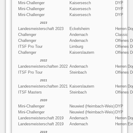
Mini-Challenger
Kaisersesch
DYP
Mini-Challenger
Kaisersesch
DYP
Mini-Challenger
Kaisersesch
DYP
2023
Landesmeisterschaft 2023
Eckelsheim
Herren Do
Challenger
Andernach
Classic
Challenger
Andernach
Offenes D
ITSF Pro Tour
Limburg
Offenes D
Challenger
Kaiserslautern
Offenes D
2022
Landesmeisterschaften 2022
Andernach
Herren Do
ITSF Pro Tour
Steinbach
Offenes D
2021
Landesmeisterschaften 2021
Kaiserslautern
Herren Do
ITSF Masters
Steinbach
Offenes D
2020
Mini-Challenger
Neuwied (Heimbach-Weis)
DYP
Mini-Challenger
Neuwied (Heimbach-Weis)
DYP
Landesmeisterschaft 2019
Andernach
Herren Do
Landesmeisterschaft 2019
Andernach
Herren Ein
2019