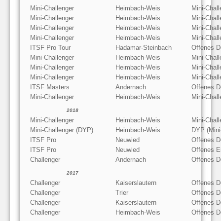
Mini-Challenger
Heimbach-Weis
Mini-Chal
Mini-Challenger
Heimbach-Weis
Mini-Chal
Mini-Challenger
Heimbach-Weis
Mini-Chal
Mini-Challenger
Heimbach-Weis
Mini-Chal
ITSF Pro Tour
Hadamar-Steinbach
Offenes D
Mini-Challenger
Heimbach-Weis
Mini-Chal
Mini-Challenger
Heimbach-Weis
Mini-Chal
Mini-Challenger
Heimbach-Weis
Mini-Chal
ITSF Masters
Andernach
Offenes D
Mini-Challenger
Heimbach-Weis
Mini-Chal
2018
Mini-Challenger
Heimbach-Weis
Mini-Chal
Mini-Challenger (DYP)
Heimbach-Weis
DYP (Mini
ITSF Pro
Neuwied
Offenes D
ITSF Pro
Neuwied
Offenes E
Challenger
Andernach
Offenes D
2017
Challenger
Kaiserslautern
Offenes D
Challenger
Trier
Offenes D
Challenger
Kaiserslautern
Offenes D
Challenger
Heimbach-Weis
Offenes D