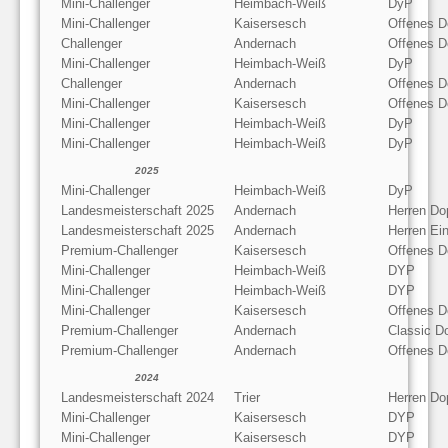
Mini-Challenger
Heimbach-Weiß
DyP
Mini-Challenger
Kaisersesch
Offenes D
Challenger
Andernach
Offenes D
Mini-Challenger
Heimbach-Weiß
DyP
Challenger
Andernach
Offenes D
Mini-Challenger
Kaisersesch
Offenes D
Mini-Challenger
Heimbach-Weiß
DyP
Mini-Challenger
Heimbach-Weiß
DyP
2025
Mini-Challenger
Heimbach-Weiß
DyP
Landesmeisterschaft 2025
Andernach
Herren Do
Landesmeisterschaft 2025
Andernach
Herren Ein
Premium-Challenger
Kaisersesch
Offenes D
Mini-Challenger
Heimbach-Weiß
DYP
Mini-Challenger
Heimbach-Weiß
DYP
Mini-Challenger
Kaisersesch
Offenes D
Premium-Challenger
Andernach
Classic Do
Premium-Challenger
Andernach
Offenes D
2024
Landesmeisterschaft 2024
Trier
Herren Do
Mini-Challenger
Kaisersesch
DYP
Mini-Challenger
Kaisersesch
DYP