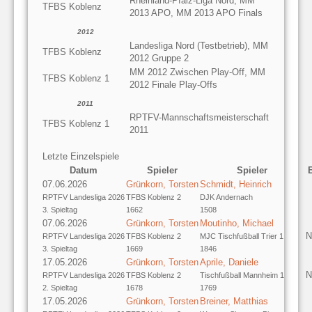
Rheinland-Pfalz-Liga Nord, MM
TFBS Koblenz
2013 APO, MM 2013 APO Finals
2012
Landesliga Nord (Testbetrieb), MM
TFBS Koblenz
2012 Gruppe 2
MM 2012 Zwischen Play-Off, MM
TFBS Koblenz 1
2012 Finale Play-Offs
2011
RPTFV-Mannschaftsmeisterschaft
TFBS Koblenz 1
2011
Letzte Einzelspiele
Datum
Spieler
Spieler
07.06.2026
Grünkorn, Torsten
Schmidt, Heinrich
RPTFV Landesliga 2026
TFBS Koblenz 2
DJK Andernach
3. Spieltag
1662
1508
07.06.2026
Grünkorn, Torsten
Moutinho, Michael
N
RPTFV Landesliga 2026
TFBS Koblenz 2
MJC Tischfußball Trier 1
3. Spieltag
1669
1846
17.05.2026
Grünkorn, Torsten
Aprile, Daniele
N
RPTFV Landesliga 2026
TFBS Koblenz 2
Tischfußball Mannheim 1
2. Spieltag
1678
1769
17.05.2026
Grünkorn, Torsten
Breiner, Matthias