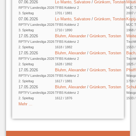
07.06.2026
Lo Manto, Salvatore
/
Grünkorn, Torsten
Mouti
RPTFV Landesliga 2026
TFBS Koblenz 2
MJC Ti
3. Spieltag
1701 / 1881
2007 /
07.06.2026
Lo Manto, Salvatore
/
Grünkorn, Torsten
Kopij
RPTFV Landesliga 2026
TFBS Koblenz 2
MJC Ti
3. Spieltag
1710 / 1890
1968 /
17.05.2026
Bluhm, Alexander
/
Grünkorn, Torsten
Weite
RPTFV Landesliga 2026
TFBS Koblenz 2
Tischf
2. Spieltag
1618 / 1882
1553 /
17.05.2026
Bluhm, Alexander
/
Grünkorn, Torsten
Bach
RPTFV Landesliga 2026
TFBS Koblenz 2
Tischf
2. Spieltag
1628 / 1892
1825 /
17.05.2026
Bluhm, Alexander
/
Grünkorn, Torsten
Pfeif
RPTFV Landesliga 2026
TFBS Koblenz 2
Wasga
2. Spieltag
1617 / 1881
1759 /
17.05.2026
Bluhm, Alexander
/
Grünkorn, Torsten
Schu
RPTFV Landesliga 2026
TFBS Koblenz 2
Wasga
2. Spieltag
1612 / 1876
1533 /
Mehr …