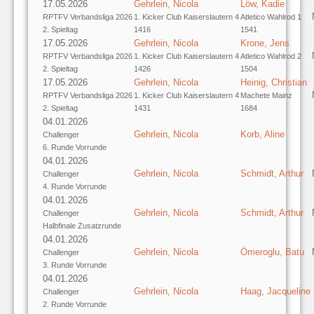
17.05.2026
Gehrlein, Nicola
Löw, Kadie
RPTFV Verbandsliga 2026
1. Kicker Club Kaiserslautern 4
Atletico Wahlrod 1
2. Spieltag
1416
1541
17.05.2026
Gehrlein, Nicola
Krone, Jens
RPTFV Verbandsliga 2026
1. Kicker Club Kaiserslautern 4
Atletico Wahlrod 2
2. Spieltag
1426
1504
17.05.2026
Gehrlein, Nicola
Heinig, Christian
RPTFV Verbandsliga 2026
1. Kicker Club Kaiserslautern 4
Machete Mainz
2. Spieltag
1431
1684
04.01.2026
Gehrlein, Nicola
Korb, Aline
Challenger
6. Runde Vorrunde
04.01.2026
Gehrlein, Nicola
Schmidt, Arthur
Challenger
4. Runde Vorrunde
04.01.2026
Gehrlein, Nicola
Schmidt, Arthur
Challenger
Halbfinale Zusatzrunde
04.01.2026
Gehrlein, Nicola
Ömeroglu, Batu
Challenger
3. Runde Vorrunde
04.01.2026
Gehrlein, Nicola
Haag, Jacqueline
Challenger
2. Runde Vorrunde