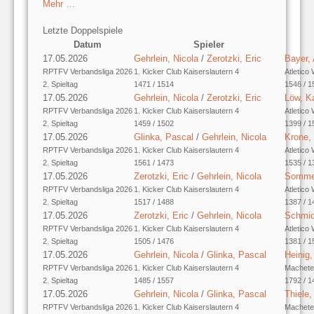
Mehr …
Letzte Doppelspiele
Datum
Spieler
17.05.2026
Gehrlein, Nicola
/
Zerotzki, Eric
Bayer,
RPTFV Verbandsliga 2026
1. Kicker Club Kaiserslautern 4
Atletico
2. Spieltag
1471 / 1514
1546 / 1
17.05.2026
Gehrlein, Nicola
/
Zerotzki, Eric
Löw, K
RPTFV Verbandsliga 2026
1. Kicker Club Kaiserslautern 4
Atletico
2. Spieltag
1459 / 1502
1399 / 1
17.05.2026
Glinka, Pascal
/
Gehrlein, Nicola
Krone,
RPTFV Verbandsliga 2026
1. Kicker Club Kaiserslautern 4
Atletico
2. Spieltag
1561 / 1473
1535 / 1
17.05.2026
Zerotzki, Eric
/
Gehrlein, Nicola
Somme
RPTFV Verbandsliga 2026
1. Kicker Club Kaiserslautern 4
Atletico
2. Spieltag
1517 / 1488
1387 / 1
17.05.2026
Zerotzki, Eric
/
Gehrlein, Nicola
Schmid
RPTFV Verbandsliga 2026
1. Kicker Club Kaiserslautern 4
Atletico
2. Spieltag
1505 / 1476
1381 / 1
17.05.2026
Gehrlein, Nicola
/
Glinka, Pascal
Heinig,
RPTFV Verbandsliga 2026
1. Kicker Club Kaiserslautern 4
Machete
2. Spieltag
1485 / 1557
1792 / 1
17.05.2026
Gehrlein, Nicola
/
Glinka, Pascal
Thiele,
RPTFV Verbandsliga 2026
1. Kicker Club Kaiserslautern 4
Machete