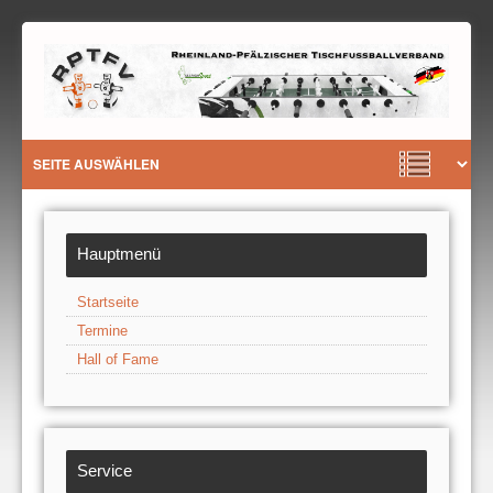
Hauptmenü
Startseite
Termine
Hall of Fame
Service