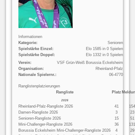
Informationen
Kategorie:
Senioren
Spielstärke Einzel:
Elo 1585 in 0 Spielen
Spielstärke Doppel:
Elo 1332 in 0 Spielen
Verein:
VSF Grün-Weiß Borussia Eckelsheim
Organisation:
Rheinland-Pfalz
Nationale Spielernr.:
06-4770
Ranglistenplatzierungen
Rangliste
Platz
Meldu
2026
Rheinland-Pfalz-Rangliste 2026
41
15
Damen-Rangliste 2026
3
23
Senioren-Rangliste 2026
15
51
Mini-Challenger-Rangliste 2026
36
13
Borussia Eckelsheim Mini-Challenger-Rangliste 2026
4
29