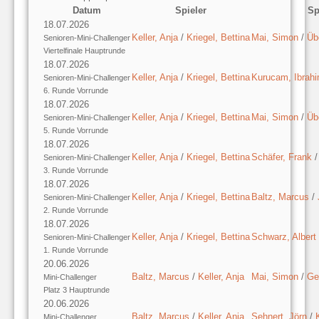
Datum
Spieler
Sp
18.07.2026
Keller, Anja
/
Kriegel, Bettina
Mai, Simon
/
Üb
Senioren-Mini-Challenger
Viertelfinale Hauptrunde
18.07.2026
Keller, Anja
/
Kriegel, Bettina
Kurucam, Ibrah
Senioren-Mini-Challenger
6. Runde Vorrunde
18.07.2026
Keller, Anja
/
Kriegel, Bettina
Mai, Simon
/
Üb
Senioren-Mini-Challenger
5. Runde Vorrunde
18.07.2026
Keller, Anja
/
Kriegel, Bettina
Schäfer, Frank
Senioren-Mini-Challenger
3. Runde Vorrunde
18.07.2026
Keller, Anja
/
Kriegel, Bettina
Baltz, Marcus
/
Senioren-Mini-Challenger
2. Runde Vorrunde
18.07.2026
Keller, Anja
/
Kriegel, Bettina
Schwarz, Albert
Senioren-Mini-Challenger
1. Runde Vorrunde
20.06.2026
Baltz, Marcus
/
Keller, Anja
Mai, Simon
/
Ge
Mini-Challenger
Platz 3 Hauptrunde
20.06.2026
Baltz, Marcus
/
Keller, Anja
Sehnert, Jörn
/
Mini-Challenger