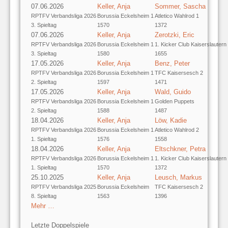
07.06.2026
Keller, Anja
Sommer, Sascha
RPTFV Verbandsliga 2026
Borussia Eckelsheim 1
Atletico Wahlrod 1
3. Spieltag
1570
1372
07.06.2026
Keller, Anja
Zerotzki, Eric
RPTFV Verbandsliga 2026
Borussia Eckelsheim 1
1. Kicker Club Kaiserslautern
3. Spieltag
1580
1655
17.05.2026
Keller, Anja
Benz, Peter
RPTFV Verbandsliga 2026
Borussia Eckelsheim 1
TFC Kaisersesch 2
2. Spieltag
1597
1471
17.05.2026
Keller, Anja
Wald, Guido
RPTFV Verbandsliga 2026
Borussia Eckelsheim 1
Golden Puppets
2. Spieltag
1588
1487
18.04.2026
Keller, Anja
Löw, Kadie
RPTFV Verbandsliga 2026
Borussia Eckelsheim 1
Atletico Wahlrod 2
1. Spieltag
1576
1558
18.04.2026
Keller, Anja
Eltschkner, Petra
RPTFV Verbandsliga 2026
Borussia Eckelsheim 1
1. Kicker Club Kaiserslautern
1. Spieltag
1570
1372
25.10.2025
Keller, Anja
Leusch, Markus
RPTFV Verbandsliga 2025
Borussia Eckelsheim
TFC Kaisersesch 2
8. Spieltag
1563
1396
Mehr …
Letzte Doppelspiele