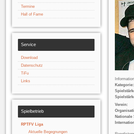
Termine
Hall of Fame
Service
Download
Datenschutz
TiFu
Informatio
Links
Kategorie:
Spielstärk
Spielstärk
Verein:
Organisat
Spielbetrieb
Nationale 
Internatio
RPTFV Liga
Aktuelle Begegnungen
Ranglisten