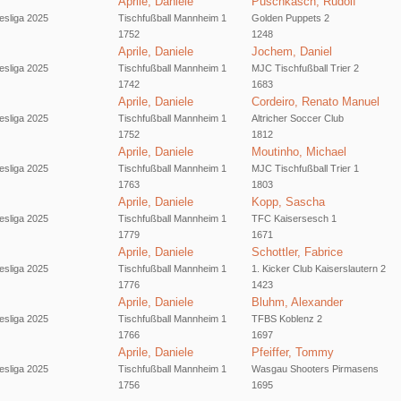
Aprile, Daniele
Puschkasch, Rudolf
sliga 2025
Tischfußball Mannheim 1
Golden Puppets 2
1752
1248
Aprile, Daniele
Jochem, Daniel
sliga 2025
Tischfußball Mannheim 1
MJC Tischfußball Trier 2
1742
1683
Aprile, Daniele
Cordeiro, Renato Manuel
sliga 2025
Tischfußball Mannheim 1
Altricher Soccer Club
1752
1812
Aprile, Daniele
Moutinho, Michael
sliga 2025
Tischfußball Mannheim 1
MJC Tischfußball Trier 1
1763
1803
Aprile, Daniele
Kopp, Sascha
sliga 2025
Tischfußball Mannheim 1
TFC Kaisersesch 1
1779
1671
Aprile, Daniele
Schottler, Fabrice
sliga 2025
Tischfußball Mannheim 1
1. Kicker Club Kaiserslautern 2
1776
1423
Aprile, Daniele
Bluhm, Alexander
sliga 2025
Tischfußball Mannheim 1
TFBS Koblenz 2
1766
1697
Aprile, Daniele
Pfeiffer, Tommy
sliga 2025
Tischfußball Mannheim 1
Wasgau Shooters Pirmasens
1756
1695