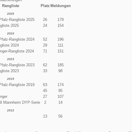
Rangliste
Platz
Meldungen
2025
Pfalz-Rangliste 2025
26
179
gliste 2025
24
154
2024
Pfalz-Rangliste 2024
52
196
gliste 2024
29
111
enger-Rangliste 2024
71
151
2023
Pfalz-Rangliste 2023
62
185
gliste 2023
33
98
2019
Pfalz-Rangliste 2019
63
174
45
95
enger
27
107
all Mannheim DYP-Serie
2
14
2012
13
56