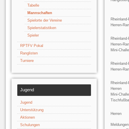
Tabelle
Mannschaften
Rheinland-
Spielorte der Vereine
Herren-Ran
Spielerstatistiken
Spieler
Rheinland-
Herren-Ran
RPTFV Pokal
Mini-Chall
Ranglisten
Turniere
Rheinland-
Herren-Ran
Rheinland-
Herren
Jugend
Mini-Chall
Tischfußb
Jugend
Unterstützung
Herren
Aktionen
Meldungen
Schulungen