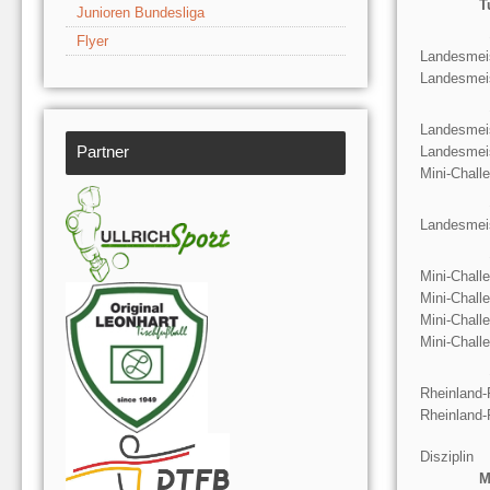
T
Junioren Bundesliga
Flyer
Landesmeis
Landesmeis
Landesmeis
Partner
Landesmeis
Mini-Chall
Landesmeis
Mini-Chall
Mini-Chall
Mini-Chall
Mini-Chall
Rheinland-
Rheinland-
Disziplin
M