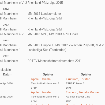
all Mannheim e.V. 2
Rheinland-Pfalz-Liga 2015
2014
all Mannheim
MM 2014 Landesmeister
all Mannheim
Rheinland-Pfalz-Liga Süd
2013
all Mannheim
Rheinland-Pfalz-Liga Süd
all Mannheim e.V.
MM 2013 APO, MM 2013 APO Finals
2012
all Mannheim
MM 2012 Gruppe 1, MM 2012 Zwischen Play-Off, MM 201
all Mannheim 1
Landesliga Süd (Testbetrieb)
2011
all Mannheim
RPTFV-Mannschaftsmeisterschaft 2011
elspiele
Datum
Spieler
Spieler
Aprile, Daniele
Grünkorn, Torsten
sliga 2026
Tischfußball Mannheim 1
TFBS Koblenz 2
1769
1678
Aprile, Daniele
Cordeiro, Renato Manuel
sliga 2026
Tischfußball Mannheim 1
Altricher Soccer Club
1753
1864