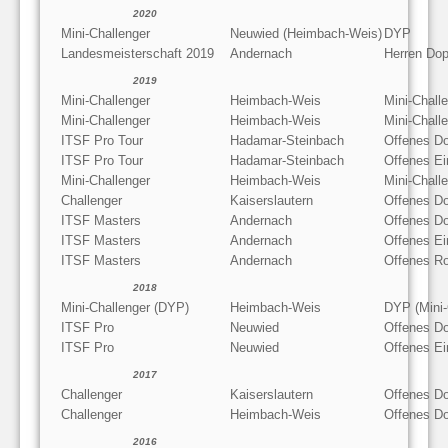
2020
Mini-Challenger
Neuwied (Heimbach-Weis)
DYP
Landesmeisterschaft 2019
Andernach
Herren Dop
2019
Mini-Challenger
Heimbach-Weis
Mini-Chal
Mini-Challenger
Heimbach-Weis
Mini-Chall
ITSF Pro Tour
Hadamar-Steinbach
Offenes D
ITSF Pro Tour
Hadamar-Steinbach
Offenes Ei
Mini-Challenger
Heimbach-Weis
Mini-Chall
Challenger
Kaiserslautern
Offenes D
ITSF Masters
Andernach
Offenes D
ITSF Masters
Andernach
Offenes Ei
ITSF Masters
Andernach
Offenes Ro
2018
Mini-Challenger (DYP)
Heimbach-Weis
DYP (Mini-
ITSF Pro
Neuwied
Offenes D
ITSF Pro
Neuwied
Offenes Ei
2017
Challenger
Kaiserslautern
Offenes D
Challenger
Heimbach-Weis
Offenes D
2016