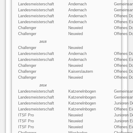
Landesmeisterschaft
Andernach
Gemeinsam
Landesmeisterschaft
Andernach
Gemeinsam
Landesmeisterschaft
Andernach
Offenes D
Landesmeisterschaft
Andernach
Offenes Ei
Challenger
Neuwied
Offenes D
Challenger
Neuwied
Offenes D
2015
Challenger
Neuwied
Landesmeisterschaft
Andernach
Offenes D
Landesmeisterschaft
Andernach
Offenes Ei
Challenger
Neuwied
Offenes D
Challenger
Kaiserslautern
Offenes D
Challenger
Neuwied
Offenes D
2014
Landesmeisterschaft
Katzenelnbogen
Gemeinsam
Landesmeisterschaft
Katzenelnbogen
Gemeinsam
Landesmeisterschaft
Katzenelnbogen
Junioren D
Landesmeisterschaft
Katzenelnbogen
Offenes Ei
ITSF Pro
Neuwied
Junioren D
ITSF Pro
Neuwied
Junioren E
ITSF Pro
Neuwied
Offenes Ei
Challenger
Wiesbaden
Challenger