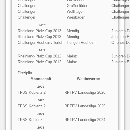
Challenger
Großenlüder
Challenger
Challenger
Wolfhagen
Challenger
Challenger
Wiesbaden
Challenger
2013
Rheinland-Pfalz Cup 2013
Mendig
Junioren D
Rheinland-Pfalz Cup 2013
Mendig
Junioren E
Challenger Rodheim/Horloff
Hungen Rodheim
Offenes D
2012
Rheinland-Pfalz Cup 2012
Mainz
Junioren D
Rheinland-Pfalz Cup 2012
Mainz
Junioren E
Disziplin
Mannschaft
Wettbewerbe
2026
TFBS Koblenz 2
RPTFV Landesliga 2026
2025
TFBS Koblenz 2
RPTFV Landesliga 2025
2024
TFBS Koblenz
RPTFV Landesliga 2024
2023