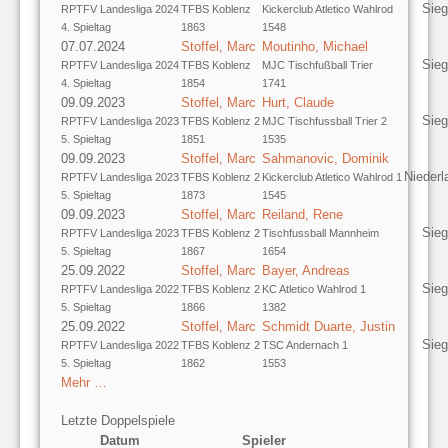
Sieg
RPTFV Landesliga 2024
TFBS Koblenz
Kickerclub Atletico Wahlrod
4. Spieltag
1863
1548
07.07.2024
Stoffel, Marc
Moutinho, Michael
Sieg
RPTFV Landesliga 2024
TFBS Koblenz
MJC Tischfußball Trier
4. Spieltag
1854
1741
09.09.2023
Stoffel, Marc
Hurt, Claude
Sieg
RPTFV Landesliga 2023
TFBS Koblenz 2
MJC Tischfussball Trier 2
5. Spieltag
1851
1535
09.09.2023
Stoffel, Marc
Sahmanovic, Dominik
Niederl
RPTFV Landesliga 2023
TFBS Koblenz 2
Kickerclub Atletico Wahlrod 1
5. Spieltag
1873
1545
09.09.2023
Stoffel, Marc
Reiland, Rene
Sieg
RPTFV Landesliga 2023
TFBS Koblenz 2
Tischfussball Mannheim
5. Spieltag
1867
1654
25.09.2022
Stoffel, Marc
Bayer, Andreas
Sieg
RPTFV Landesliga 2022
TFBS Koblenz 2
KC Atletico Wahlrod 1
5. Spieltag
1866
1382
25.09.2022
Stoffel, Marc
Schmidt Duarte, Justin
Sieg
RPTFV Landesliga 2022
TFBS Koblenz 2
TSC Andernach 1
5. Spieltag
1862
1553
Mehr …
Letzte Doppelspiele
Datum
Spieler