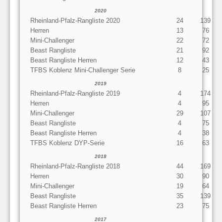
2020
Rheinland-Pfalz-Rangliste 2020
24
139
Herren
13
76
Mini-Challenger
22
72
Beast Rangliste
21
92
Beast Rangliste Herren
12
43
TFBS Koblenz Mini-Challenger Serie
8
25
2019
Rheinland-Pfalz-Rangliste 2019
4
174
Herren
4
95
Mini-Challenger
29
107
Beast Rangliste
4
75
Beast Rangliste Herren
4
38
TFBS Koblenz DYP-Serie
16
63
2018
Rheinland-Pfalz-Rangliste 2018
44
169
Herren
30
90
Mini-Challenger
19
64
Beast Rangliste
35
139
Beast Rangliste Herren
23
75
2017