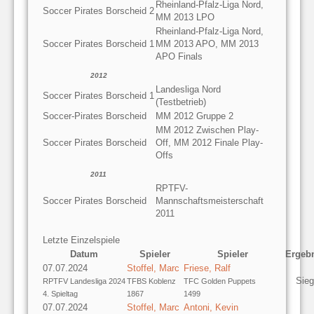
Rheinland-Pfalz-Liga Nord,
Soccer Pirates Borscheid 2
MM 2013 LPO
Rheinland-Pfalz-Liga Nord,
Soccer Pirates Borscheid 1
MM 2013 APO, MM 2013
APO Finals
2012
Landesliga Nord
Soccer Pirates Borscheid 1
(Testbetrieb)
Soccer-Pirates Borscheid
MM 2012 Gruppe 2
MM 2012 Zwischen Play-
Soccer Pirates Borscheid
Off, MM 2012 Finale Play-
Offs
2011
RPTFV-
Soccer Pirates Borscheid
Mannschaftsmeisterschaft
2011
Letzte Einzelspiele
Datum
Spieler
Spieler
Ergeb
07.07.2024
Stoffel, Marc
Friese, Ralf
Sieg
RPTFV Landesliga 2024
TFBS Koblenz
TFC Golden Puppets
4. Spieltag
1867
1499
07.07.2024
Stoffel, Marc
Antoni, Kevin