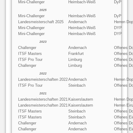
Mini-Challenger
Heimbach-Weiß
DyP
2025
Mini-Challenger
Heimbach-Weiß
DyP
Landesmeisterschaft 2025
Andernach
Herren Dop
Mini-Challenger
Heimbach-Weiß
DYP
Mini-Challenger
Heimbach-Weiß
DYP
2023
Challenger
Andernach
Offenes D
ITSF Masters
Frankfurt
Offenes D
ITSF Pro Tour
Limburg
Offenes D
Challenger
Limburg
Offenes D
2022
Landesmeisterschaften 2022
Andernach
Herren Dop
ITSF Pro Tour
Steinbach
Offenes D
2021
Landesmeisterschaften 2021
Kaiserslautern
Herren Dop
Landesmeisterschaften 2021
Kaiserslautern
Herren Ein
ITSF Masters
Steinbach
Offenes D
ITSF Masters
Steinbach
Offenes Ei
Challenger
Andernach
Offenes D
Challenger
Andernach
Offenes Ei