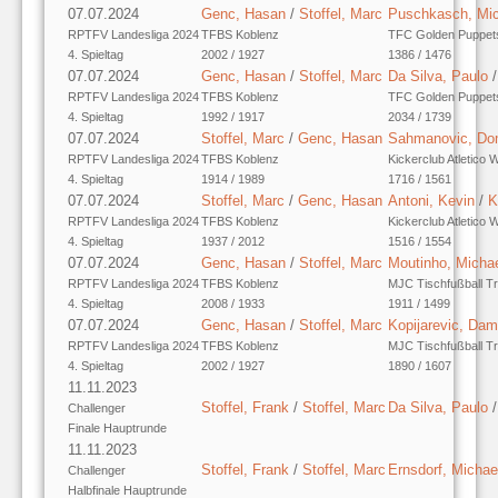
07.07.2024
Genc, Hasan
/
Stoffel, Marc
Puschkasch, Mic
RPTFV Landesliga 2024
TFBS Koblenz
TFC Golden Puppet
4. Spieltag
2002 / 1927
1386 / 1476
07.07.2024
Genc, Hasan
/
Stoffel, Marc
Da Silva, Paulo
RPTFV Landesliga 2024
TFBS Koblenz
TFC Golden Puppet
4. Spieltag
1992 / 1917
2034 / 1739
07.07.2024
Stoffel, Marc
/
Genc, Hasan
Sahmanovic, Do
RPTFV Landesliga 2024
TFBS Koblenz
Kickerclub Atletico 
4. Spieltag
1914 / 1989
1716 / 1561
07.07.2024
Stoffel, Marc
/
Genc, Hasan
Antoni, Kevin
/
K
RPTFV Landesliga 2024
TFBS Koblenz
Kickerclub Atletico 
4. Spieltag
1937 / 2012
1516 / 1554
07.07.2024
Genc, Hasan
/
Stoffel, Marc
Moutinho, Micha
RPTFV Landesliga 2024
TFBS Koblenz
MJC Tischfußball Tr
4. Spieltag
2008 / 1933
1911 / 1499
07.07.2024
Genc, Hasan
/
Stoffel, Marc
Kopijarevic, Dam
RPTFV Landesliga 2024
TFBS Koblenz
MJC Tischfußball Tr
4. Spieltag
2002 / 1927
1890 / 1607
11.11.2023
Stoffel, Frank
/
Stoffel, Marc
Da Silva, Paulo
Challenger
Finale Hauptrunde
11.11.2023
Stoffel, Frank
/
Stoffel, Marc
Ernsdorf, Michae
Challenger
Halbfinale Hauptrunde