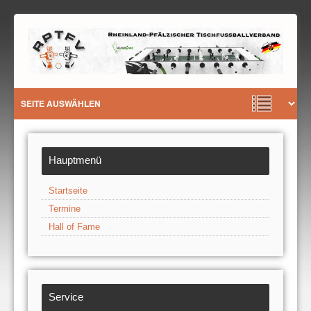
Hauptmenü
Startseite
Termine
Hall of Fame
Service