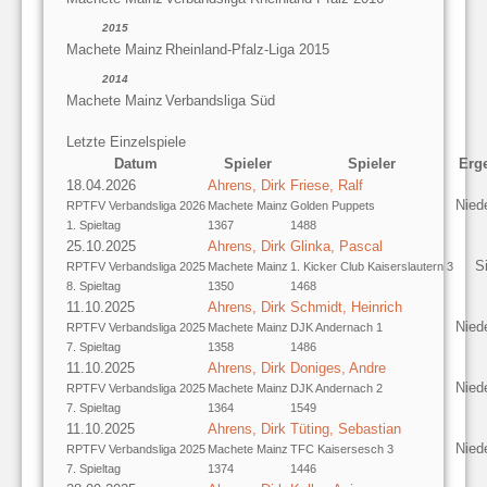
2015
Machete Mainz
Rheinland-Pfalz-Liga 2015
2014
Machete Mainz
Verbandsliga Süd
Letzte Einzelspiele
Datum
Spieler
Spieler
Erg
18.04.2026
Ahrens, Dirk
Friese, Ralf
Nied
RPTFV Verbandsliga 2026
Machete Mainz
Golden Puppets
1. Spieltag
1367
1488
25.10.2025
Ahrens, Dirk
Glinka, Pascal
S
RPTFV Verbandsliga 2025
Machete Mainz
1. Kicker Club Kaiserslautern 3
8. Spieltag
1350
1468
11.10.2025
Ahrens, Dirk
Schmidt, Heinrich
Nied
RPTFV Verbandsliga 2025
Machete Mainz
DJK Andernach 1
7. Spieltag
1358
1486
11.10.2025
Ahrens, Dirk
Doniges, Andre
Nied
RPTFV Verbandsliga 2025
Machete Mainz
DJK Andernach 2
7. Spieltag
1364
1549
11.10.2025
Ahrens, Dirk
Tüting, Sebastian
Nied
RPTFV Verbandsliga 2025
Machete Mainz
TFC Kaisersesch 3
7. Spieltag
1374
1446