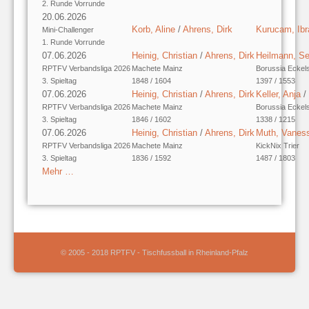
2. Runde Vorrunde
20.06.2026
Korb, Aline
/
Ahrens, Dirk
Kurucam, Ib
Mini-Challenger
1. Runde Vorrunde
07.06.2026
Heinig, Christian
/
Ahrens, Dirk
Heilmann, Se
RPTFV Verbandsliga 2026
Machete Mainz
Borussia Eckel
3. Spieltag
1848 / 1604
1397 / 1553
07.06.2026
Heinig, Christian
/
Ahrens, Dirk
Keller, Anja
/
RPTFV Verbandsliga 2026
Machete Mainz
Borussia Eckel
3. Spieltag
1846 / 1602
1338 / 1215
07.06.2026
Heinig, Christian
/
Ahrens, Dirk
Muth, Vanes
RPTFV Verbandsliga 2026
Machete Mainz
KickNix Trier
3. Spieltag
1836 / 1592
1487 / 1803
Mehr …
© 2005 - 2018 RPTFV - Tischfussball in Rheinland-Pfalz