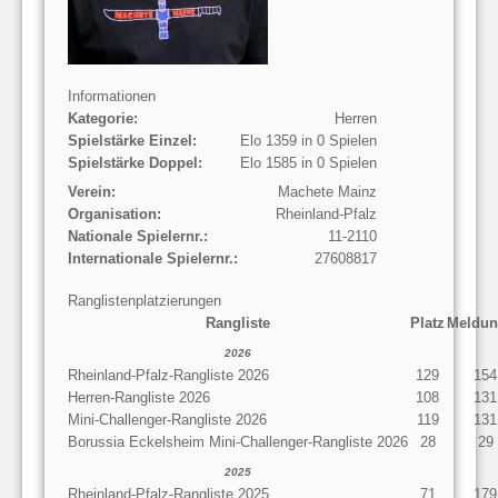
Informationen
Kategorie:
Herren
Spielstärke Einzel:
Elo 1359 in 0 Spielen
Spielstärke Doppel:
Elo 1585 in 0 Spielen
Verein:
Machete Mainz
Organisation:
Rheinland-Pfalz
Nationale Spielernr.:
11-2110
Internationale Spielernr.:
27608817
Ranglistenplatzierungen
Rangliste
Platz
Meldun
2026
Rheinland-Pfalz-Rangliste 2026
129
154
Herren-Rangliste 2026
108
131
Mini-Challenger-Rangliste 2026
119
131
Borussia Eckelsheim Mini-Challenger-Rangliste 2026
28
29
2025
Rheinland-Pfalz-Rangliste 2025
71
179