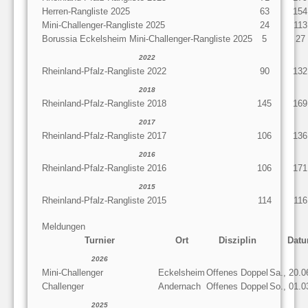
Herren-Rangliste 2025
63
154
Mini-Challenger-Rangliste 2025
24
113
Borussia Eckelsheim Mini-Challenger-Rangliste 2025
5
27
2022
Rheinland-Pfalz-Rangliste 2022
90
132
2018
Rheinland-Pfalz-Rangliste 2018
145
169
2017
Rheinland-Pfalz-Rangliste 2017
106
136
2016
Rheinland-Pfalz-Rangliste 2016
106
171
2015
Rheinland-Pfalz-Rangliste 2015
114
116
Meldungen
Turnier
Ort
Disziplin
Dat
2026
Mini-Challenger
Eckelsheim
Offenes Doppel
Sa., 20.0
Challenger
Andernach
Offenes Doppel
So., 01.0
2025