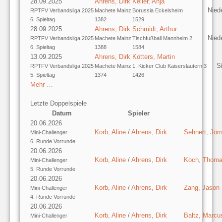
28.09.2025
Ahrens, Dirk
Keller, Anja
Nied
RPTFV Verbandsliga 2025
Machete Mainz
Borussia Eckelsheim
6. Spieltag
1382
1529
28.09.2025
Ahrens, Dirk
Schmidt, Arthur
Nied
RPTFV Verbandsliga 2025
Machete Mainz
Tischfußball Mannheim 2
6. Spieltag
1388
1584
13.09.2025
Ahrens, Dirk
Kötters, Martin
S
RPTFV Verbandsliga 2025
Machete Mainz
1. Kicker Club Kaiserslautern 3
5. Spieltag
1374
1426
Mehr …
Letzte Doppelspiele
Datum
Spieler
20.06.2026
Korb, Aline
/
Ahrens, Dirk
Sehnert, Jör
Mini-Challenger
6. Runde Vorrunde
20.06.2026
Korb, Aline
/
Ahrens, Dirk
Koch, Thom
Mini-Challenger
5. Runde Vorrunde
20.06.2026
Korb, Aline
/
Ahrens, Dirk
Zang, Jason
Mini-Challenger
4. Runde Vorrunde
20.06.2026
Korb, Aline
/
Ahrens, Dirk
Baltz, Marcu
Mini-Challenger