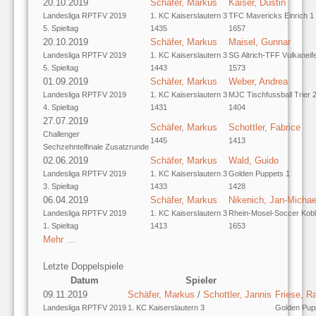
20.10.2019
Schäfer, Markus
Kaiser, Dustin
Landesliga RPTFV 2019
1. KC Kaiserslautern 3
TFC Mavericks Einrich 1
5. Spieltag
1435
1657
20.10.2019
Schäfer, Markus
Maisel, Gunnar
Landesliga RPTFV 2019
1. KC Kaiserslautern 3
SG Altrich-TFF Vulkaneife
5. Spieltag
1443
1573
01.09.2019
Schäfer, Markus
Weber, Andrea
Landesliga RPTFV 2019
1. KC Kaiserslautern 3
MJC Tischfussball Trier 
4. Spieltag
1431
1404
27.07.2019
Schäfer, Markus
Schottler, Fabrice
Challenger
1445
1413
Sechzehntelfinale Zusatzrunde
02.06.2019
Schäfer, Markus
Wald, Guido
Landesliga RPTFV 2019
1. KC Kaiserslautern 3
Golden Puppets 1
3. Spieltag
1433
1428
06.04.2019
Schäfer, Markus
Nikenich, Jan-Michae
Landesliga RPTFV 2019
1. KC Kaiserslautern 3
Rhein-Mosel-Soccer Kob
1. Spieltag
1413
1653
Mehr …
Letzte Doppelspiele
Datum
Spieler
09.11.2019
Schäfer, Markus
/
Schottler, Jannis
Friese, Ra
Landesliga RPTFV 2019
1. KC Kaiserslautern 3
Golden Pup