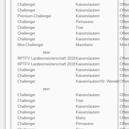
Challenger
Kaiserslautern
Offe
Challenger
Kaiserslautern
Offen
Premium-Challenger
Kaiserslautern
Offe
Challenger
Pirmasens
Offe
Challenger
Trier
Offe
Challenger
Kaiserslautern
Offe
Challenger
Kaiserslautern
Offen
Mini-Challenger
Mannheim
Mini-
2018
RPTFV Landesmeisterschaft 2018
Kaiserslautern
Offe
RPTFV Landesmeisterschaft 2018
Kaiserslautern
Offen
Challenger
Kaiserslautern
Offe
Challenger
Kaiserslautern
Offen
Challenger
Kaiserslautern/St. Wendel
Offe
2017
Challenger
Kaiserslautern
Offen
Challenger
Trier
Offe
Challenger
Kaiserslautern
Offen
Challenger
Kaiserslautern
Offe
Challenger
Mainz
Offe
Challenger
Pirmasens
Offe