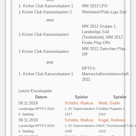
1. Kicker Club Kaiserslautern 1
MM 2013 LPO
1.Kicker Club Kaiserslautern 1
Rheinland-Pfalz-Liga Süd
2012
MM 2012 Gruppe 1,
Landesliga Süd
1.Kicker Club Kaiserslautern
(Testbetrieb), MM 2012
Finale Play-Offs
MM 2012 Zwischen Play-
1 Kicker Club Kaiserslautern
Off
2011
RPTFV-
1. Kicker Club Kaiserslautern 1
Mannschaftsmeisterschaft
2011
Letzte Einzelspiele
Datum
Spieler
Spieler
09.11.2019
Schäfer, Markus
Wald, Guido
Landesliga RPTFV 2019
1. KC Kaiserslautern 3
Golden Puppets 1
6. Spieltag
1417
1416
09.11.2019
Schäfer, Markus
Kugel, Andreas
Landesliga RPTFV 2019
1. KC Kaiserslautern 3
MJC Tischfussball Trier 
6. Spieltag
1430
1413