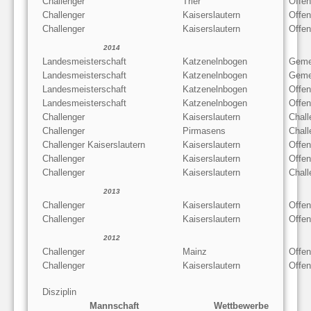
Challenger
Trier
Offe
Challenger
Kaiserslautern
Offe
Challenger
Kaiserslautern
Offe
2014
Landesmeisterschaft
Katzenelnbogen
Geme
Landesmeisterschaft
Katzenelnbogen
Geme
Landesmeisterschaft
Katzenelnbogen
Offe
Landesmeisterschaft
Katzenelnbogen
Offen
Challenger
Kaiserslautern
Chall
Challenger
Pirmasens
Chall
Challenger Kaiserslautern
Kaiserslautern
Offen
Challenger
Kaiserslautern
Offe
Challenger
Kaiserslautern
Chall
2013
Challenger
Kaiserslautern
Offe
Challenger
Kaiserslautern
Offe
2012
Challenger
Mainz
Offe
Challenger
Kaiserslautern
Offe
Disziplin
Mannschaft
Wettbewerbe