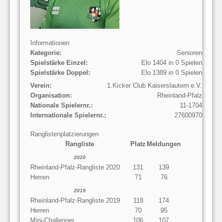
Informationen
Kategorie:
Senioren
Spielstärke Einzel:
Elo 1404 in 0 Spielen
Spielstärke Doppel:
Elo 1389 in 0 Spielen
Verein:
1.Kicker Club Kaiserslautern e.V.
Organisation:
Rheinland-Pfalz
Nationale Spielernr.:
11-1704
Internationale Spielernr.:
27600970
Ranglistenplatzierungen
Rangliste
Platz
Meldungen
2020
Rheinland-Pfalz-Rangliste 2020
131
139
Herren
71
76
2019
Rheinland-Pfalz-Rangliste 2019
118
174
Herren
70
95
Mini-Challenger
106
107