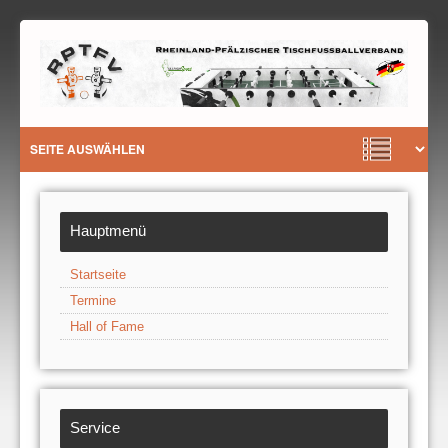
Hauptmenü
Startseite
Termine
Hall of Fame
Service