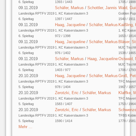
6. Spieltag
1393 / 1443
1705 / 1488
09.11.2019
Schäfer, Markus
/
Schottler, Jannis
Wald, Gu
Landesliga RPTFV 2019
1. KC Kaiserslautern 3
Golden Pup
6. Spieltag
1397 / 1447
1540 / 1911
09.11.2019
Haag, Jacqueline
/
Schäfer, Markus
Kaißling,
Landesliga RPTFV 2019
1. KC Kaiserslautern 3
1. KC Kaise
6. Spieltag
972 / 1398
1653 / 1814
09.11.2019
Haag, Jacqueline
/
Schäfer, Markus
Bläser, S
Landesliga RPTFV 2019
1. KC Kaiserslautern 3
MJC Tischfu
6. Spieltag
976 / 1402
1538 / 1465
09.11.2019
Schäfer, Markus
/
Haag, Jacqueline
Ostwald, 
Landesliga RPTFV 2019
1. KC Kaiserslautern 3
MJC Tischfu
6. Spieltag
1403 / 977
1706 / 1793
20.10.2019
Haag, Jacqueline
/
Schäfer, Markus
Groß, Pet
Landesliga RPTFV 2019
1. KC Kaiserslautern 3
TFC Maveric
5. Spieltag
978 / 1404
1967 / 1657
20.10.2019
Zerotzki, Eric
/
Schäfer, Markus
Klaffke, M
Landesliga RPTFV 2019
1. KC Kaiserslautern 3
TFC Maveric
5. Spieltag
1583 / 1407
1753 / 1964
20.10.2019
Zerotzki, Eric
/
Schäfer, Markus
Schwenze
Landesliga RPTFV 2019
1. KC Kaiserslautern 3
TFBS Koble
5. Spieltag
1590 / 1414
1778 / 1581
Mehr …