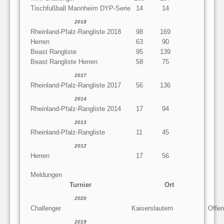
Tischfußball Mannheim DYP-Serie
14
14
2018
Rheinland-Pfalz-Rangliste 2018
98
169
Herren
63
90
Beast Rangliste
95
139
Beast Rangliste Herren
58
75
2017
Rheinland-Pfalz-Rangliste 2017
56
136
2014
Rheinland-Pfalz-Rangliste 2014
17
94
2013
Rheinland-Pfalz-Rangliste
11
45
2012
Herren
17
56
Meldungen
Turnier
Ort
2020
Challenger
Kaiserslautern
Offe
2019