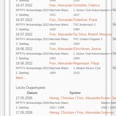
4. Spieltag
1408
1310
16.07.2022
Feix, Alexander
Schottler, Fabrice
Ni
RPTFV Verbandsliga 2022
Machete Mainz
1. Kicker Club Kaiserslautern 3
3. Spieltag
1421
1417
16.07.2022
Feix, Alexander
Federkiel, Frank
Ni
RPTFV Verbandsliga 2022
Machete Mainz
TSC Andernach 2
3. Spieltag
1432
1484
16.07.2022
Feix, Alexander
Da Silva, Martim Messias
Ni
RPTFV Verbandsliga 2022
Machete Mainz
TFC Golden Puppets 3
3. Spieltag
1442
1500
19.06.2022
Feix, Alexander
Eltschkner, Janina
Ni
RPTFV Verbandsliga 2022
Machete Mainz
1. Kicker Club Kaiserslautern 4
2. Spieltag
1453
1494
19.06.2022
Feix, Alexander
Regenauer, Filipp
Ni
RPTFV Verbandsliga 2022
Machete Mainz
1. Altriper-Kicker-Club
2. Spieltag
1464
1510
Mehr …
Letzte Doppelspiele
Datum
Spieler
17.05.2026
Heinig, Christian
/
Feix, Alexander
Krone, Je
RPTFV Verbandsliga 2026
Machete Mainz
Atletico Wah
2. Spieltag
1821 / 1489
1566 / 1400
17.05.2026
Heinig, Christian
/
Feix, Alexander
Sommer, 