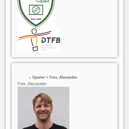
Spieler > Feix, Alexander
Feix, Alexander