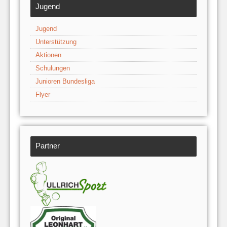
Jugend
Jugend
Unterstützung
Aktionen
Schulungen
Junioren Bundesliga
Flyer
Partner