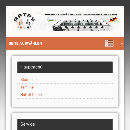
Hauptmenü
Startseite
Termine
Hall of Fame
Service