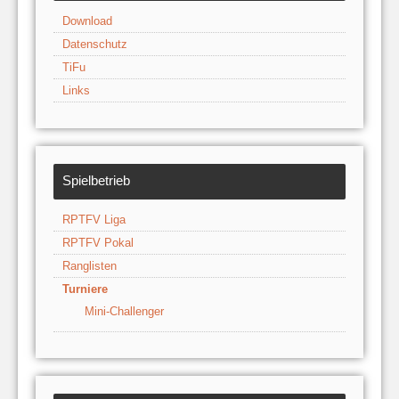
Download
Datenschutz
TiFu
Links
Spielbetrieb
RPTFV Liga
RPTFV Pokal
Ranglisten
Turniere
Mini-Challenger