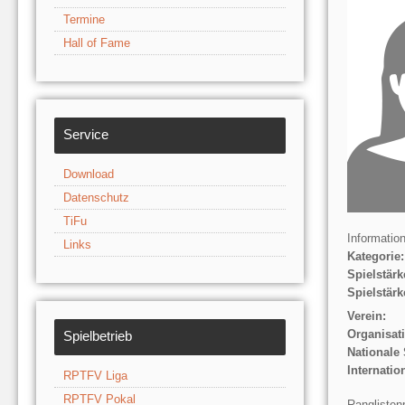
Termine
Hall of Fame
Service
Download
Datenschutz
TiFu
Informatio
Links
Kategorie:
Spielstärk
Spielstärk
Verein:
Organisat
Spielbetrieb
Nationale 
Internatio
RPTFV Liga
RPTFV Pokal
Ranglisten