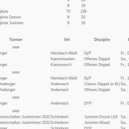
8
19
liste
73
139
gliste Damen
8
20
liste Junioren
8
16
Turnier
Ort
Disziplin
2026
enger
Heimbach-Weiß
DyP
Fr., 
Kaiserslautern
Offenes Doppel
Sa.,
enger
Kaisersesch
Offenes Doppel
Fr., 
2025
enger
Heimbach-Weiß
DyP
Fr., 
hallenger
Andernach
Classic Doppel (o.W.)
Sa.,
hallenger
Andernach
Offenes Doppel
Sa.,
2023
enger
Andernach
DYP
Fr., 
2022
terschaften JuniorInnen 2022
Schönborn
Junioren Einzel U19
Sa.,
terschaften JuniorInnen 2022
Schönborn
Junioren Mixed
Sa.,
enger
Schönborn
DYP
Sa.,