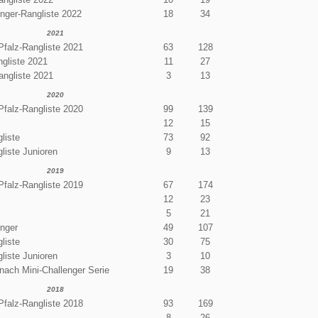
enger-Rangliste 2022
18
34
2021
Pfalz-Rangliste 2021
63
128
gliste 2021
11
27
angliste 2021
3
13
2020
Pfalz-Rangliste 2020
99
139
12
15
liste
73
92
liste Junioren
9
13
2019
Pfalz-Rangliste 2019
67
174
12
23
5
21
enger
49
107
liste
30
75
liste Junioren
3
10
ach Mini-Challenger Serie
19
38
2018
Pfalz-Rangliste 2018
93
169
8
26