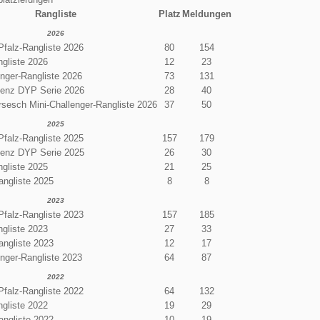
Rangliste
Platz
Meldungen
2026
Pfalz-Rangliste 2026
80
154
gliste 2026
12
23
enger-Rangliste 2026
73
131
enz DYP Serie 2026
28
40
sesch Mini-Challenger-Rangliste 2026
37
50
2025
Pfalz-Rangliste 2025
157
179
enz DYP Serie 2025
26
30
gliste 2025
21
25
angliste 2025
8
8
2023
Pfalz-Rangliste 2023
157
185
gliste 2023
27
33
angliste 2023
12
17
enger-Rangliste 2023
64
87
2022
Pfalz-Rangliste 2022
64
132
gliste 2022
19
29
angliste 2022
10
19