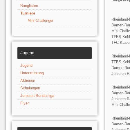
Ranglisten
Turniere
Rheinland-
Mini-Challenger
Damen-Ran
Mini-Chall
TFBS Kobl
TFC Kaiser
Jugend
Rheinland-
TFBS Kobl
Jugend
Damen-Ran
Unterstützung
Junioren-R
Aktionen
Rheinland-
Schulungen
Damen-Ran
Junioren Bundesliga
Junioren-R
Flyer
Mini-Chall
Rheinland-
Damen-Ran
Junioren-R