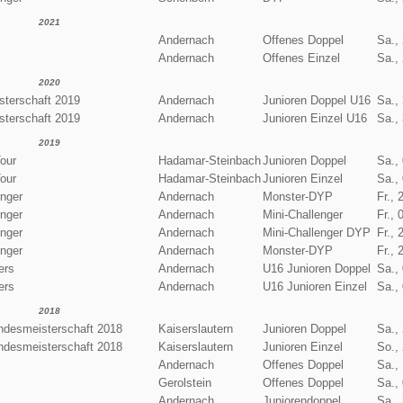
2021
Andernach
Offenes Doppel
Sa.,
Andernach
Offenes Einzel
Sa.,
2020
terschaft 2019
Andernach
Junioren Doppel U16
Sa.,
terschaft 2019
Andernach
Junioren Einzel U16
Sa.,
2019
our
Hadamar-Steinbach
Junioren Doppel
Sa.,
our
Hadamar-Steinbach
Junioren Einzel
Sa.,
enger
Andernach
Monster-DYP
Fr., 
enger
Andernach
Mini-Challenger
Fr., 
enger
Andernach
Mini-Challenger DYP
Fr., 
enger
Andernach
Monster-DYP
Fr., 
ers
Andernach
U16 Junioren Doppel
Sa.,
ers
Andernach
U16 Junioren Einzel
Sa.,
2018
desmeisterschaft 2018
Kaiserslautern
Junioren Doppel
Sa.,
desmeisterschaft 2018
Kaiserslautern
Junioren Einzel
So.,
Andernach
Offenes Doppel
Sa.,
Gerolstein
Offenes Doppel
Sa.,
Andernach
Juniorendoppel
Sa.,