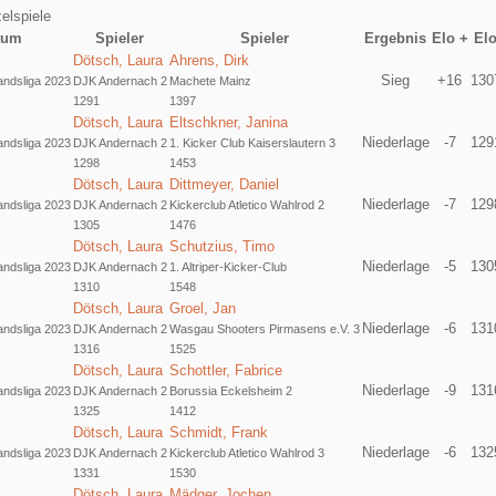
elspiele
tum
Spieler
Spieler
Ergebnis
Elo +
El
Dötsch, Laura
Ahrens, Dirk
Sieg
+16
130
ndsliga 2023
DJK Andernach 2
Machete Mainz
1291
1397
Dötsch, Laura
Eltschkner, Janina
Niederlage
-7
129
ndsliga 2023
DJK Andernach 2
1. Kicker Club Kaiserslautern 3
1298
1453
Dötsch, Laura
Dittmeyer, Daniel
Niederlage
-7
129
ndsliga 2023
DJK Andernach 2
Kickerclub Atletico Wahlrod 2
1305
1476
Dötsch, Laura
Schutzius, Timo
Niederlage
-5
130
ndsliga 2023
DJK Andernach 2
1. Altriper-Kicker-Club
1310
1548
Dötsch, Laura
Groel, Jan
Niederlage
-6
131
ndsliga 2023
DJK Andernach 2
Wasgau Shooters Pirmasens e.V. 3
1316
1525
Dötsch, Laura
Schottler, Fabrice
Niederlage
-9
131
ndsliga 2023
DJK Andernach 2
Borussia Eckelsheim 2
1325
1412
Dötsch, Laura
Schmidt, Frank
Niederlage
-6
132
ndsliga 2023
DJK Andernach 2
Kickerclub Atletico Wahlrod 3
1331
1530
Dötsch, Laura
Mädger, Jochen