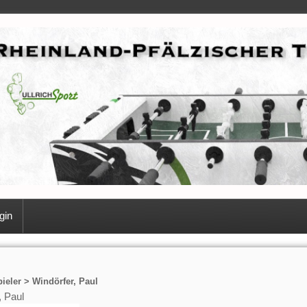
gin
ieler > Windörfer, Paul
, Paul