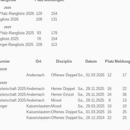
2026
Pfalz-Rangliste 2026
129
154
gliste 2026
108
131
2025
Pfalz-Rangliste 2025
93
179
gliste 2025
78
154
enger-Rangliste 2025
109
113
urnier
Ort
Disziplin
Datum
Platz
Meldun
2026
Andernach
Offenes Doppel
So., 01.03.2026
12
17
2025
terschaft 2025
Andernach
Herren Doppel
Sa., 29.11.2025
16
22
terschaft 2025
Andernach
Herren Einzel
Sa., 29.11.2025
24
36
terschaft 2025
Andernach
Mixed
Sa., 29.11.2025
9
13
enger
Kaiserslautern
Mixed
Sa., 29.03.2025
10
10
Kaiserslautern
Offenes Doppel
Sa., 01.03.2025
15
25
Kaiserslautern
Offenes Doppel
Sa., 28.12.2024
22
25