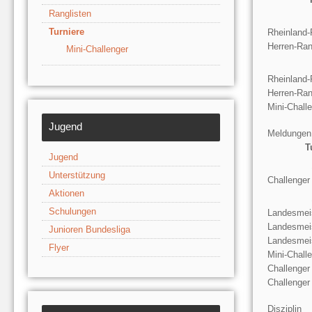
Ranglisten
Turniere
Rheinland-
Herren-Ran
Mini-Challenger
Rheinland-
Herren-Ran
Mini-Chall
Jugend
Meldungen
T
Jugend
Unterstützung
Challenger
Aktionen
Schulungen
Landesmeis
Landesmeis
Junioren Bundesliga
Landesmeis
Flyer
Mini-Chall
Challenger
Challenger
Disziplin