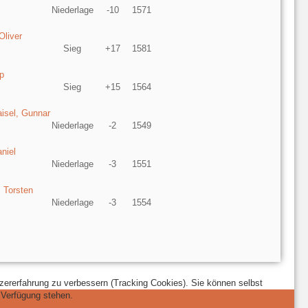
Niederlage
-10
1571
Oliver
Sieg
+17
1581
p
Sieg
+15
1564
isel, Gunnar
Niederlage
-2
1549
niel
Niederlage
-3
1551
 Torsten
Niederlage
-3
1554
tzererfahrung zu verbessern (Tracking Cookies). Sie können selbst
 Verfügung stehen.