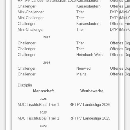
RPTFV Landesmeisterschaft 2018
Kaiserslautern
Offenes Ein
Challenger
Kaiserslautern
Offenes Ein
Mini-Challenger
Trier
DYP (Mini-C
Mini-Challenger
Trier
DYP (Mini-C
Challenger
Kaiserslautern
Offenes Ein
Mini-Challenger
Trier
DYP (Mini-C
2017
Challenger
Trier
Offenes Do
Challenger
Trier
Offenes Do
Challenger
Heimbach-Weis
Offenes Do
2016
Challenger
Neuwied
Offenes Do
Challenger
Mainz
Offenes Do
Disziplin
Mannschaft
Wettbewerbe
2026
MJC Tischfußball Trier 1
RPTFV Landesliga 2026
2025
MJC Tischfußball Trier 1
RPTFV Landesliga 2025
2024