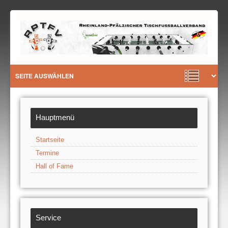
Hauptmenü
Startseite
Termine
Hall of Fame
Service