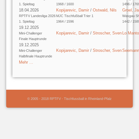
1. Spieltag
1968 / 1600
1496 / 176
18.04.2026
Kopijarevic, Damir
/
Ostwald, Nils
Groel, Ja
RPTFV Landesliga 2026
MJC Tischfußball Trier 1
Wasgau Sh
1. Spieltag
1964 / 1596
1442 / 158
19.12.2025
Kopijarevic, Damir
/
Stroscher, Sven
Lo Manto
Mini-Challenger
Finale Hauptrunde
19.12.2025
Kopijarevic, Damir
/
Stroscher, Sven
Seemann,
Mini-Challenger
Halbfinale Hauptrunde
Mehr …
© 2005 - 2018 RPTFV - Tischfussball in Rheinland-Pfalz