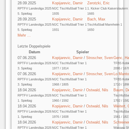
28.09.2025
Kopijarevic, Damir
Zerotzki, Eric
RPTFV Landesliga 2025
MJC Tischfußball Trier 1
1. Kicker Club Kaiserslautern
5. Spieltag
1935
1665
28.09.2025
Kopijarevic, Damir
Bach, Max
RPTFV Landesliga 2025
MJC Tischfußball Trier 1
Tischfußball Mannheim 1
5. Spieltag
1931
1650
Mehr …
Letzte Doppelspiele
Datum
Spieler
07.06.2026
Kopijarevic, Damir
/
Stroscher, Sven
Genc, H
RPTFV Landesliga 2026
MJC Tischfußball Trier 1
TFBS Kobl
3. Spieltag
1977 / 1814
2095 / 167
07.06.2026
Kopijarevic, Damir
/
Stroscher, Sven
Lo Manto
RPTFV Landesliga 2026
MJC Tischfußball Trier 1
TFBS Kobl
3. Spieltag
1968 / 1805
1710 / 189
18.04.2026
Kopijarevic, Damir
/
Ostwald, Nils
Baum, D
RPTFV Landesliga 2026
MJC Tischfußball Trier 1
Tischfußba
1. Spieltag
1960 / 1592
1702 / 158
18.04.2026
Kopijarevic, Damir
/
Ostwald, Nils
Weitert, 
RPTFV Landesliga 2026
MJC Tischfußball Trier 1
Tischfußba
1. Spieltag
1976 / 1608
1561 / 182
18.04.2026
Kopijarevic, Damir
/
Ostwald, Nils
Schreine
RPTFV Landesliga 2026
MJC Tischfußball Trier 1
Wasgau Sh