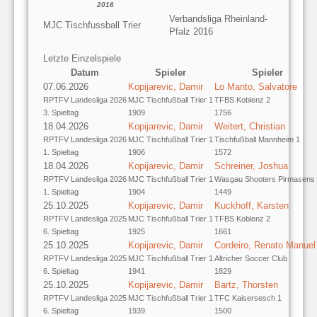
2016
Verbandsliga Rheinland-
MJC Tischfussball Trier
Pfalz 2016
Letzte Einzelspiele
Datum
Spieler
Spieler
07.06.2026
Kopijarevic, Damir
Lo Manto, Salvatore
RPTFV Landesliga 2026
MJC Tischfußball Trier 1
TFBS Koblenz 2
3. Spieltag
1909
1756
18.04.2026
Kopijarevic, Damir
Weitert, Christian
RPTFV Landesliga 2026
MJC Tischfußball Trier 1
Tischfußball Mannheim 1
1. Spieltag
1906
1572
18.04.2026
Kopijarevic, Damir
Schreiner, Joshua
RPTFV Landesliga 2026
MJC Tischfußball Trier 1
Wasgau Shooters Pirmasens
1. Spieltag
1904
1449
25.10.2025
Kopijarevic, Damir
Kuckhoff, Karsten
RPTFV Landesliga 2025
MJC Tischfußball Trier 1
TFBS Koblenz 2
6. Spieltag
1925
1661
25.10.2025
Kopijarevic, Damir
Cordeiro, Renato Manuel
RPTFV Landesliga 2025
MJC Tischfußball Trier 1
Altricher Soccer Club
6. Spieltag
1941
1829
25.10.2025
Kopijarevic, Damir
Bartz, Thorsten
RPTFV Landesliga 2025
MJC Tischfußball Trier 1
TFC Kaisersesch 1
6. Spieltag
1939
1500