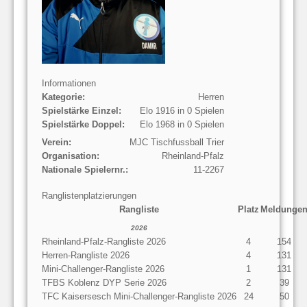
Informationen
Kategorie:
Herren
Spielstärke Einzel:
Elo 1916 in 0 Spielen
Spielstärke Doppel:
Elo 1968 in 0 Spielen
Verein:
MJC Tischfussball Trier
Organisation:
Rheinland-Pfalz
Nationale Spielernr.:
11-2267
Ranglistenplatzierungen
Rangliste
Platz
Meldunge
2026
Rheinland-Pfalz-Rangliste 2026
4
154
Herren-Rangliste 2026
4
131
Mini-Challenger-Rangliste 2026
1
131
TFBS Koblenz DYP Serie 2026
2
39
TFC Kaisersesch Mini-Challenger-Rangliste 2026
24
50