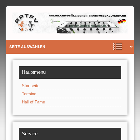
Hauptmenü
Startseite
Termine
Hall of Fame
Service