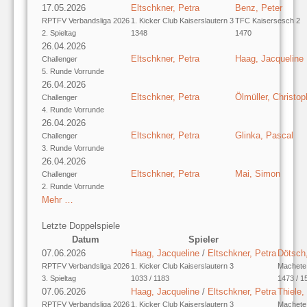
17.05.2026
Eltschkner, Petra
Benz, Peter
RPTFV Verbandsliga 2026
1. Kicker Club Kaiserslautern 3
TFC Kaisersesch 2
2. Spieltag
1348
1470
26.04.2026
Eltschkner, Petra
Haag, Jacqueline
Challenger
5. Runde Vorrunde
26.04.2026
Eltschkner, Petra
Ölmüller, Christop
Challenger
4. Runde Vorrunde
26.04.2026
Eltschkner, Petra
Glinka, Pascal
Challenger
3. Runde Vorrunde
26.04.2026
Eltschkner, Petra
Mai, Simon
Challenger
2. Runde Vorrunde
Mehr …
Letzte Doppelspiele
Datum
Spieler
07.06.2026
Haag, Jacqueline
/
Eltschkner, Petra
Dötsch,
RPTFV Verbandsliga 2026
1. Kicker Club Kaiserslautern 3
Machete
3. Spieltag
1033 / 1183
1473 / 1
07.06.2026
Haag, Jacqueline
/
Eltschkner, Petra
Thiele,
RPTFV Verbandsliga 2026
1. Kicker Club Kaiserslautern 3
Machete