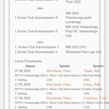
Pfalz 2015
2014
MM 2014
1.Kicker Club Kaiserslautern 6
Platzierungsspiele
Landesliga
MM 2014 Verbandsliga
1.Kicker Club Kaiserslautern 5
Play-Off, Verbandsliga
Süd
2013
1. Kicker Club Kaiserslautern 1
MM 2013 LPO
1.Kicker Club Kaiserslautern 1
Rheinland-Pfalz-Liga Süd
Letzte Einzelspiele
Datum
Spieler
Spieler
07.06.2026
Eltschkner, Petra
Thiele, Ralf
RPTFV Verbandsliga 2026
1. Kicker Club Kaiserslautern 3
Machete Mainz
3. Spieltag
1330
1481
17.05.2026
Eltschkner, Petra
Friese, Ralf
RPTFV Verbandsliga 2026
1. Kicker Club Kaiserslautern 3
Golden Puppets
2. Spieltag
1337
1485
17.05.2026
Eltschkner, Petra
Schutzius, Timo
RPTFV Verbandsliga 2026
1. Kicker Club Kaiserslautern 3
1. Altriper-Kicker-Clu
2. Spieltag
1340
1708