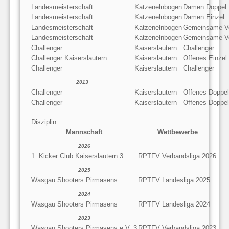
Landesmeisterschaft
Katzenelnbogen
Damen Doppel
Landesmeisterschaft
Katzenelnbogen
Damen Einzel
Landesmeisterschaft
Katzenelnbogen
Gemeinsame V
Landesmeisterschaft
Katzenelnbogen
Gemeinsame V
Challenger
Kaiserslautern
Challenger
Challenger Kaiserslautern
Kaiserslautern
Offenes Einzel
Challenger
Kaiserslautern
Challenger
2013
Challenger
Kaiserslautern
Offenes Doppel
Challenger
Kaiserslautern
Offenes Doppel
Disziplin
Mannschaft
Wettbewerbe
2026
1. Kicker Club Kaiserslautern 3
RPTFV Verbandsliga 2026
2025
Wasgau Shooters Pirmasens
RPTFV Landesliga 2025
2024
Wasgau Shooters Pirmasens
RPTFV Landesliga 2024
2023
Wasgau Shooters Pirmasens e.V. 3
RPTFV Verbandsliga 2023