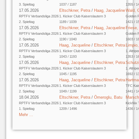
3. Spieltag
1037 / 1187
1355 / 1
17.05.2026
Eltschkner, Petra
/
Haag, Jacqueline
Wald, 
RPTFV Verbandsliga 2026
1. Kicker Club Kaiserslautern 3
Golden 
2. Spieltag
1189 / 1039
1421 / 1
17.05.2026
Eltschkner, Petra
/
Haag, Jacqueline
Friese,
RPTFV Verbandsliga 2026
1. Kicker Club Kaiserslautern 3
Golden 
2. Spieltag
1190 / 1040
1603 / 1
17.05.2026
Haag, Jacqueline
/
Eltschkner, Petra
Limpio,
RPTFV Verbandsliga 2026
1. Kicker Club Kaiserslautern 3
1. Altrip
2. Spieltag
1043 / 1193
1353 / 1
17.05.2026
Haag, Jacqueline
/
Eltschkner, Petra
Schutz
RPTFV Verbandsliga 2026
1. Kicker Club Kaiserslautern 3
1. Altrip
2. Spieltag
1045 / 1195
1692 / 1
17.05.2026
Haag, Jacqueline
/
Eltschkner, Petra
Hartma
RPTFV Verbandsliga 2026
1. Kicker Club Kaiserslautern 3
TFC Kai
2. Spieltag
1049 / 1199
1441 / 1
18.04.2026
Eltschkner, Petra
/
Ömeroglu, Batu
Marsch
RPTFV Verbandsliga 2026
1. Kicker Club Kaiserslautern 3
KickNix 
1. Spieltag
1209 / 1496
1436 / 1
Mehr …