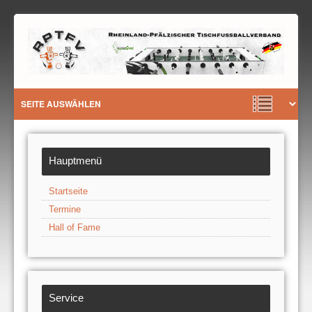
Hauptmenü
Startseite
Termine
Hall of Fame
Service