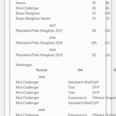
Herren
26
90
Mini-Challenger
35
64
Beast Rangliste
20
139
Beast Rangliste Herren
15
75
2017
Rheinland-Pfalz-Rangliste 2017
30
136
2016
Rheinland-Pfalz-Rangliste 2016
105
171
2015
Rheinland-Pfalz-Rangliste 2015
92
116
Meldungen
Turnier
Ort
D
2026
Mini-Challenger
Heimbach-Weiß
DyP
Mini-Challenger
Trier
DYP
Mini-Challenger
Trier
DYP
Mini-Challenger
Kaisersesch
Offenes Doppel
Mini-Challenger
Heimbach-Weiß
DyP
2025
Mini-Challenger
Kaisersesch
Offenes Doppel