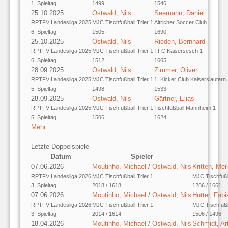
1. Spieltag
1499
1546
25.10.2025
Ostwald, Nils
Seemann, Daniel
RPTFV Landesliga 2025
MJC Tischfußball Trier 1
Altricher Soccer Club
6. Spieltag
1505
1690
25.10.2025
Ostwald, Nils
Rieden, Bernhard
RPTFV Landesliga 2025
MJC Tischfußball Trier 1
TFC Kaisersesch 1
6. Spieltag
1512
1665
28.09.2025
Ostwald, Nils
Zimmer, Oliver
RPTFV Landesliga 2025
MJC Tischfußball Trier 1
1. Kicker Club Kaiserslautern
5. Spieltag
1498
1533
28.09.2025
Ostwald, Nils
Gärtner, Elias
RPTFV Landesliga 2025
MJC Tischfußball Trier 1
Tischfußball Mannheim 1
5. Spieltag
1506
1624
Mehr …
Letzte Doppelspiele
Datum
Spieler
07.06.2026
Moutinho, Michael
/
Ostwald, Nils
Kritten, Mei
RPTFV Landesliga 2026
MJC Tischfußball Trier 1
MJC Tischfußba
3. Spieltag
2018 / 1618
1286 / 1661
07.06.2026
Moutinho, Michael
/
Ostwald, Nils
Hütter, Fabi
RPTFV Landesliga 2026
MJC Tischfußball Trier 1
MJC Tischfußba
3. Spieltag
2014 / 1614
1506 / 1496
18.04.2026
Moutinho, Michael
/
Ostwald, Nils
Schmidt, Ar