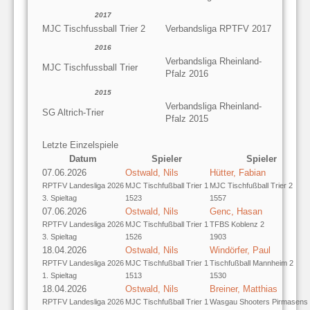
2017
MJC Tischfussball Trier 2
Verbandsliga RPTFV 2017
2016
Verbandsliga Rheinland-
MJC Tischfussball Trier
Pfalz 2016
2015
Verbandsliga Rheinland-
SG Altrich-Trier
Pfalz 2015
Letzte Einzelspiele
Datum
Spieler
Spieler
07.06.2026
Ostwald, Nils
Hütter, Fabian
RPTFV Landesliga 2026
MJC Tischfußball Trier 1
MJC Tischfußball Trier 2
3. Spieltag
1523
1557
07.06.2026
Ostwald, Nils
Genc, Hasan
RPTFV Landesliga 2026
MJC Tischfußball Trier 1
TFBS Koblenz 2
3. Spieltag
1526
1903
18.04.2026
Ostwald, Nils
Windörfer, Paul
RPTFV Landesliga 2026
MJC Tischfußball Trier 1
Tischfußball Mannheim 2
1. Spieltag
1513
1530
18.04.2026
Ostwald, Nils
Breiner, Matthias
RPTFV Landesliga 2026
MJC Tischfußball Trier 1
Wasgau Shooters Pirmasens