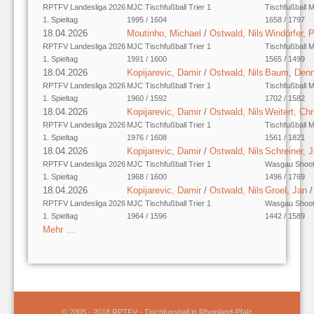
RPTFV Landesliga 2026
MJC Tischfußball Trier 1
Tischfußball 
1. Spieltag
1995 / 1604
1658 / 1797
18.04.2026
Moutinho, Michael
/
Ostwald, Nils
Windörfer, 
RPTFV Landesliga 2026
MJC Tischfußball Trier 1
Tischfußball 
1. Spieltag
1991 / 1600
1565 / 1499
18.04.2026
Kopijarevic, Damir
/
Ostwald, Nils
Baum, Denn
RPTFV Landesliga 2026
MJC Tischfußball Trier 1
Tischfußball 
1. Spieltag
1960 / 1592
1702 / 1582
18.04.2026
Kopijarevic, Damir
/
Ostwald, Nils
Weitert, Chr
RPTFV Landesliga 2026
MJC Tischfußball Trier 1
Tischfußball 
1. Spieltag
1976 / 1608
1561 / 1821
18.04.2026
Kopijarevic, Damir
/
Ostwald, Nils
Schreiner, 
RPTFV Landesliga 2026
MJC Tischfußball Trier 1
Wasgau Shoot
1. Spieltag
1968 / 1600
1496 / 1769
18.04.2026
Kopijarevic, Damir
/
Ostwald, Nils
Groel, Jan
RPTFV Landesliga 2026
MJC Tischfußball Trier 1
Wasgau Shoot
1. Spieltag
1964 / 1596
1442 / 1589
Mehr …
© 2005 - 2018 RPTFV - Tischfussball in Rheinland-Pfalz