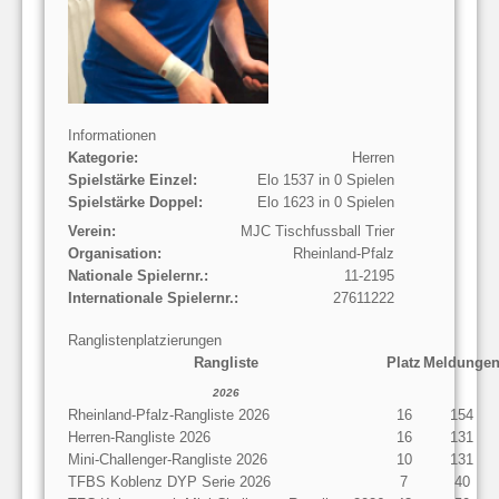
Informationen
Kategorie:
Herren
Spielstärke Einzel:
Elo 1537 in 0 Spielen
Spielstärke Doppel:
Elo 1623 in 0 Spielen
Verein:
MJC Tischfussball Trier
Organisation:
Rheinland-Pfalz
Nationale Spielernr.:
11-2195
Internationale Spielernr.:
27611222
Ranglistenplatzierungen
Rangliste
Platz
Meldunge
2026
Rheinland-Pfalz-Rangliste 2026
16
154
Herren-Rangliste 2026
16
131
Mini-Challenger-Rangliste 2026
10
131
TFBS Koblenz DYP Serie 2026
7
40