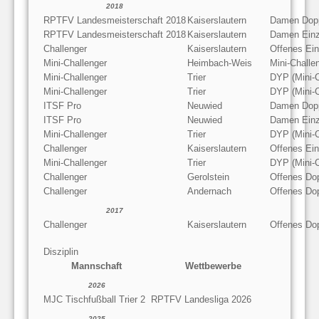
2018
RPTFV Landesmeisterschaft 2018
Kaiserslautern
Damen Dop
RPTFV Landesmeisterschaft 2018
Kaiserslautern
Damen Einz
Challenger
Kaiserslautern
Offenes Ein
Mini-Challenger
Heimbach-Weis
Mini-Chall
Mini-Challenger
Trier
DYP (Mini-C
Mini-Challenger
Trier
DYP (Mini-C
ITSF Pro
Neuwied
Damen Dop
ITSF Pro
Neuwied
Damen Einz
Mini-Challenger
Trier
DYP (Mini-C
Challenger
Kaiserslautern
Offenes Ein
Mini-Challenger
Trier
DYP (Mini-C
Challenger
Gerolstein
Offenes Do
Challenger
Andernach
Offenes Do
2017
Challenger
Kaiserslautern
Offenes Do
Disziplin
Mannschaft
Wettbewerbe
2026
MJC Tischfußball Trier 2
RPTFV Landesliga 2026
2025