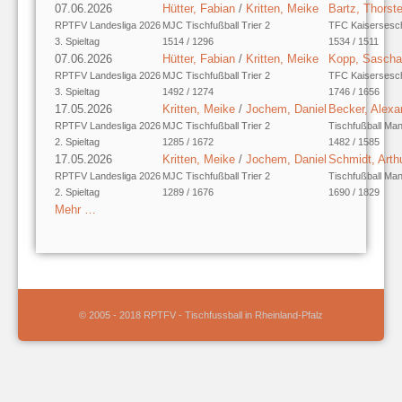
07.06.2026
Hütter, Fabian
/
Kritten, Meike
Bartz, Thorst
RPTFV Landesliga 2026
MJC Tischfußball Trier 2
TFC Kaisersesc
3. Spieltag
1514 / 1296
1534 / 1511
07.06.2026
Hütter, Fabian
/
Kritten, Meike
Kopp, Sascha
RPTFV Landesliga 2026
MJC Tischfußball Trier 2
TFC Kaisersesc
3. Spieltag
1492 / 1274
1746 / 1656
17.05.2026
Kritten, Meike
/
Jochem, Daniel
Becker, Alexa
RPTFV Landesliga 2026
MJC Tischfußball Trier 2
Tischfußball Ma
2. Spieltag
1285 / 1672
1482 / 1585
17.05.2026
Kritten, Meike
/
Jochem, Daniel
Schmidt, Arth
RPTFV Landesliga 2026
MJC Tischfußball Trier 2
Tischfußball Ma
2. Spieltag
1289 / 1676
1690 / 1829
Mehr …
© 2005 - 2018 RPTFV - Tischfussball in Rheinland-Pfalz