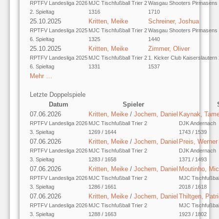
RPTFV Landesliga 2026
MJC Tischfußball Trier 2
Wasgau Shooters Pirmasens
2. Spieltag
1316
1710
25.10.2025
Kritten, Meike
Schreiner, Joshua
RPTFV Landesliga 2025
MJC Tischfußball Trier 2
Wasgau Shooters Pirmasens
6. Spieltag
1325
1440
25.10.2025
Kritten, Meike
Zimmer, Oliver
RPTFV Landesliga 2025
MJC Tischfußball Trier 2
1. Kicker Club Kaiserslautern
6. Spieltag
1331
1537
Mehr …
Letzte Doppelspiele
Datum
Spieler
07.06.2026
Kritten, Meike
/
Jochem, Daniel
Kaynak, Tame
RPTFV Landesliga 2026
MJC Tischfußball Trier 2
DJK Andernach
3. Spieltag
1269 / 1644
1743 / 1539
07.06.2026
Kritten, Meike
/
Jochem, Daniel
Preis, Werner
RPTFV Landesliga 2026
MJC Tischfußball Trier 2
DJK Andernach
3. Spieltag
1283 / 1658
1371 / 1493
07.06.2026
Kritten, Meike
/
Jochem, Daniel
Moutinho, Mic
RPTFV Landesliga 2026
MJC Tischfußball Trier 2
MJC Tischfußball
3. Spieltag
1286 / 1661
2018 / 1618
07.06.2026
Kritten, Meike
/
Jochem, Daniel
Thiltgen, Patr
RPTFV Landesliga 2026
MJC Tischfußball Trier 2
MJC Tischfußball
3. Spieltag
1288 / 1663
1923 / 1802