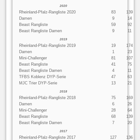
2020
Rheinland-Pfalz-Rangliste 2020
83
139
Damen
9
14
Beast Rangliste
59
92
Beast Rangliste Damen
9
11
2019
Rheinland-Pfalz-Rangliste 2019
19
174
Damen
1
23
Mini-Challenger
81
107
Beast Rangliste
41
75
Beast Rangliste Damen
4
11
TFBS Koblenz DYP-Serie
47
63
MJC Trier DYP-Serie
13
21
2018
Rheinland-Pfalz-Rangliste 2018
75
169
Damen
6
26
Mini-Challenger
28
64
Beast Rangliste
68
139
Beast Rangliste Damen
7
20
2017
Rheinland-Pfalz-Rangliste 2017
127
136