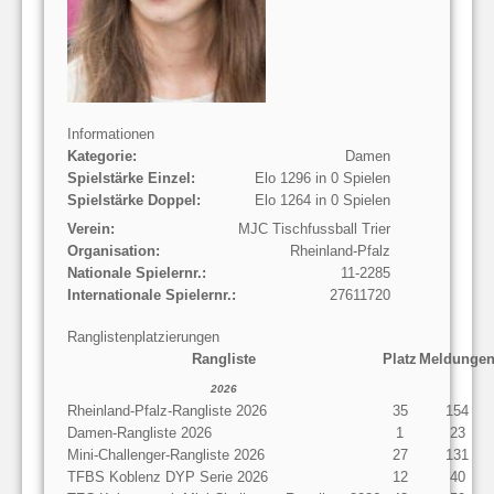
Informationen
Kategorie:
Damen
Spielstärke Einzel:
Elo 1296 in 0 Spielen
Spielstärke Doppel:
Elo 1264 in 0 Spielen
Verein:
MJC Tischfussball Trier
Organisation:
Rheinland-Pfalz
Nationale Spielernr.:
11-2285
Internationale Spielernr.:
27611720
Ranglistenplatzierungen
Rangliste
Platz
Meldunge
2026
Rheinland-Pfalz-Rangliste 2026
35
154
Damen-Rangliste 2026
1
23
Mini-Challenger-Rangliste 2026
27
131
TFBS Koblenz DYP Serie 2026
12
40