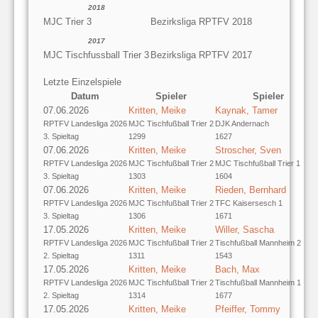
2018
MJC Trier 3
Bezirksliga RPTFV 2018
2017
MJC Tischfussball Trier 3
Bezirksliga RPTFV 2017
Letzte Einzelspiele
Datum
Spieler
Spieler
07.06.2026
Kritten, Meike
Kaynak, Tamer
RPTFV Landesliga 2026
MJC Tischfußball Trier 2
DJK Andernach
3. Spieltag
1299
1627
07.06.2026
Kritten, Meike
Stroscher, Sven
RPTFV Landesliga 2026
MJC Tischfußball Trier 2
MJC Tischfußball Trier 1
3. Spieltag
1303
1604
07.06.2026
Kritten, Meike
Rieden, Bernhard
RPTFV Landesliga 2026
MJC Tischfußball Trier 2
TFC Kaisersesch 1
3. Spieltag
1306
1671
17.05.2026
Kritten, Meike
Willer, Sascha
RPTFV Landesliga 2026
MJC Tischfußball Trier 2
Tischfußball Mannheim 2
2. Spieltag
1311
1543
17.05.2026
Kritten, Meike
Bach, Max
RPTFV Landesliga 2026
MJC Tischfußball Trier 2
Tischfußball Mannheim 1
2. Spieltag
1314
1677
17.05.2026
Kritten, Meike
Pfeiffer, Tommy