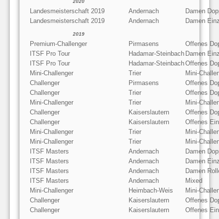
2020
Landesmeisterschaft 2019
Andernach
Damen Dop
Landesmeisterschaft 2019
Andernach
Damen Einz
2019
Premium-Challenger
Pirmasens
Offenes Do
ITSF Pro Tour
Hadamar-Steinbach
Damen Einz
ITSF Pro Tour
Hadamar-Steinbach
Offenes Do
Mini-Challenger
Trier
Mini-Challe
Challenger
Pirmasens
Offenes Do
Challenger
Trier
Offenes Do
Mini-Challenger
Trier
Mini-Challe
Challenger
Kaiserslautern
Offenes Do
Challenger
Kaiserslautern
Offenes Ein
Mini-Challenger
Trier
Mini-Challe
Mini-Challenger
Trier
Mini-Challe
ITSF Masters
Andernach
Damen Dop
ITSF Masters
Andernach
Damen Einz
ITSF Masters
Andernach
Damen Rolle
ITSF Masters
Andernach
Mixed
Mini-Challenger
Heimbach-Weis
Mini-Chall
Challenger
Kaiserslautern
Offenes Do
Challenger
Kaiserslautern
Offenes Ein