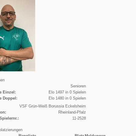
nen
Senioren
e Einzel:
Elo 1497 in 0 Spielen
e Doppel:
Elo 1480 in 0 Spielen
VSF Grün-Weiß Borussia Eckelsheim
ion:
Rheinland-Pfalz
Spielernr.:
11-2528
platzierungen
Rangliste
Platz
Meldungen