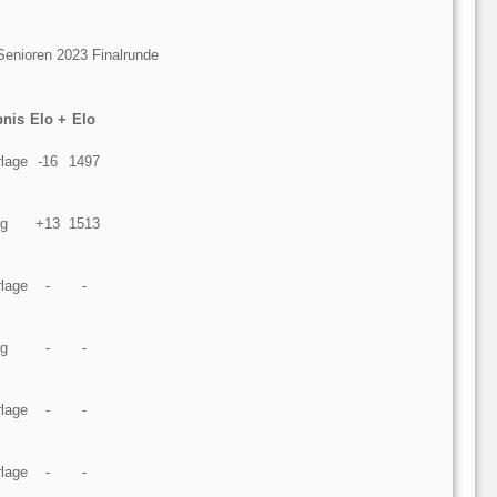
enioren 2023 Finalrunde
bnis
Elo +
Elo
rlage
-16
1497
eg
+13
1513
rlage
-
-
eg
-
-
rlage
-
-
rlage
-
-