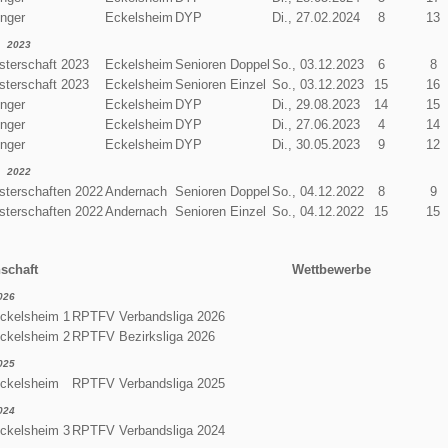
enger
Eckelsheim
DYP
Di., 27.02.2024
8
13
2023
terschaft 2023
Eckelsheim
Senioren Doppel
So., 03.12.2023
6
8
terschaft 2023
Eckelsheim
Senioren Einzel
So., 03.12.2023
15
16
enger
Eckelsheim
DYP
Di., 29.08.2023
14
15
enger
Eckelsheim
DYP
Di., 27.06.2023
4
14
enger
Eckelsheim
DYP
Di., 30.05.2023
9
12
2022
terschaften 2022
Andernach
Senioren Doppel
So., 04.12.2022
8
9
terschaften 2022
Andernach
Senioren Einzel
So., 04.12.2022
15
15
schaft
Wettbewerbe
026
ckelsheim 1
RPTFV Verbandsliga 2026
ckelsheim 2
RPTFV Bezirksliga 2026
025
Eckelsheim
RPTFV Verbandsliga 2025
024
ckelsheim 3
RPTFV Verbandsliga 2024