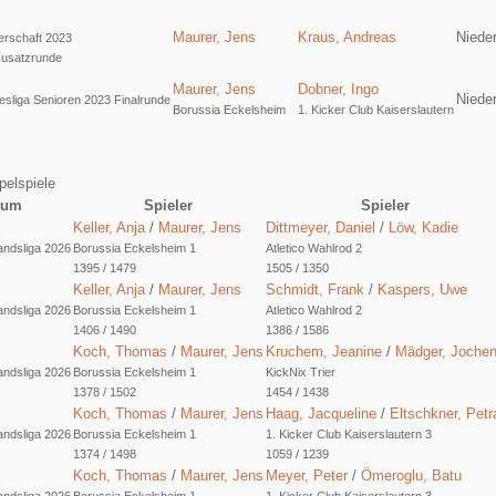
Maurer, Jens
Kraus, Andreas
Niede
erschaft 2023
 Zusatzrunde
Maurer, Jens
Dobner, Ingo
Niede
liga Senioren 2023 Finalrunde
Borussia Eckelsheim
1. Kicker Club Kaiserslautern
pelspiele
tum
Spieler
Spieler
Keller, Anja
/
Maurer, Jens
Dittmeyer, Daniel
/
Löw, Kadie
ndsliga 2026
Borussia Eckelsheim 1
Atletico Wahlrod 2
1395 / 1479
1505 / 1350
Keller, Anja
/
Maurer, Jens
Schmidt, Frank
/
Kaspers, Uwe
ndsliga 2026
Borussia Eckelsheim 1
Atletico Wahlrod 2
1406 / 1490
1386 / 1586
Koch, Thomas
/
Maurer, Jens
Kruchem, Jeanine
/
Mädger, Joche
ndsliga 2026
Borussia Eckelsheim 1
KickNix Trier
1378 / 1502
1454 / 1438
Koch, Thomas
/
Maurer, Jens
Haag, Jacqueline
/
Eltschkner, Petr
ndsliga 2026
Borussia Eckelsheim 1
1. Kicker Club Kaiserslautern 3
1374 / 1498
1059 / 1239
Koch, Thomas
/
Maurer, Jens
Meyer, Peter
/
Ömeroglu, Batu
ndsliga 2026
Borussia Eckelsheim 1
1. Kicker Club Kaiserslautern 3