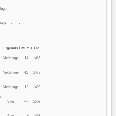
rlage
-
-
rlage
-
-
Ergebnis
Datum +
Elo
Niederlage
-14
1465
Niederlage
-11
1479
n
Niederlage
-12
1490
a
Sieg
+4
1502
Sieg
+14
1498