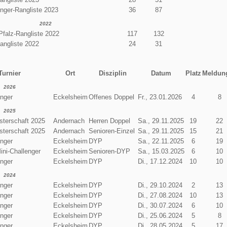
enger-Rangliste 2023
36
87
2022
Pfalz-Rangliste 2022
117
132
angliste 2022
24
31
Turnier
Ort
Disziplin
Datum
Platz
Meldun
2026
enger
Eckelsheim
Offenes Doppel
Fr., 23.01.2026
4
8
2025
terschaft 2025
Andernach
Herren Doppel
Sa., 29.11.2025
19
22
terschaft 2025
Andernach
Senioren-Einzel
Sa., 29.11.2025
15
21
enger
Eckelsheim
DYP
Sa., 22.11.2025
6
19
ini-Challenger
Eckelsheim
Senioren-DYP
Sa., 15.03.2025
6
10
enger
Eckelsheim
DYP
Di., 17.12.2024
10
10
2024
enger
Eckelsheim
DYP
Di., 29.10.2024
2
13
enger
Eckelsheim
DYP
Di., 27.08.2024
10
13
enger
Eckelsheim
DYP
Di., 30.07.2024
6
10
enger
Eckelsheim
DYP
Di., 25.06.2024
5
8
enger
Eckelsheim
DYP
Di., 28.05.2024
5
17