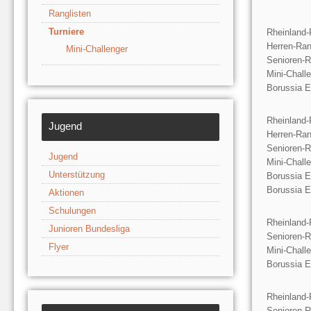
Ranglisten
Turniere
Rheinland-
Herren-Ran
Mini-Challenger
Senioren-R
Mini-Chall
Borussia E
Rheinland-
Jugend
Herren-Ran
Senioren-R
Jugend
Mini-Chall
Unterstützung
Borussia E
Borussia E
Aktionen
Schulungen
Rheinland-
Junioren Bundesliga
Senioren-R
Flyer
Mini-Chall
Borussia E
Rheinland-
Senioren-R