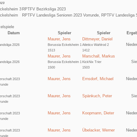
023
ckelsheim 3
RPTFV Bezirksliga 2023
Eckelsheim
RPTFV Landesliga Senioren 2023 Vorrunde, RPTFV Landesliga S
elspiele
Datum
Spieler
Spieler
Erge
Maurer, Jens
Dittmeyer, Daniel
Niede
ndsliga 2026
Borussia Eckelsheim 1
Atletico Wahlrod 2
1513
1412
Maurer, Jens
Marschall, Markus
Si
ndsliga 2026
Borussia Eckelsheim 1
KickNix Trier
1500
1503
Maurer, Jens
Ernsdorf, Michael
Niede
erschaft 2023
runde
Maurer, Jens
Spänkuch, Peter
Si
erschaft 2023
runde
Maurer, Jens
Koopmann, Dieter
Niede
erschaft 2023
runde
Maurer, Jens
Übelacker, Werner
Niede
erschaft 2023
runde