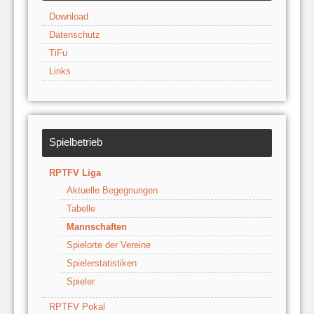
Download
Datenschutz
TiFu
Links
Spielbetrieb
RPTFV Liga
Aktuelle Begegnungen
Tabelle
Mannschaften
Spielorte der Vereine
Spielerstatistiken
Spieler
RPTFV Pokal