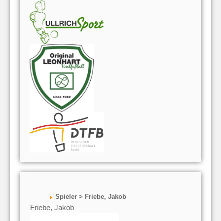
Spieler > Friebe, Jakob
Friebe, Jakob