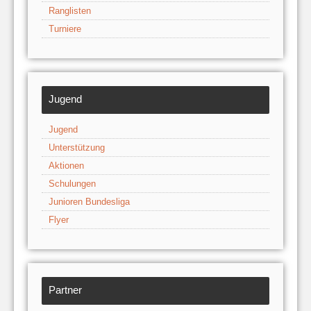
Ranglisten
Turniere
Jugend
Jugend
Unterstützung
Aktionen
Schulungen
Junioren Bundesliga
Flyer
Partner