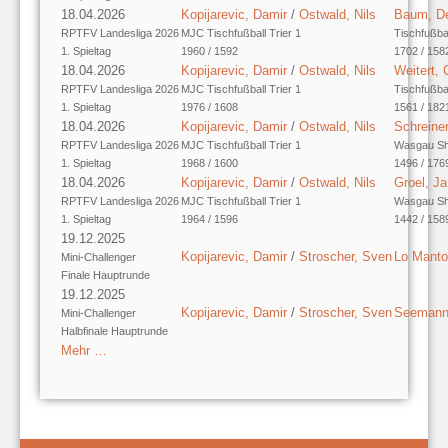
18.04.2026
Kopijarevic, Damir
/
Ostwald, Nils
Baum, D
RPTFV Landesliga 2026
MJC Tischfußball Trier 1
Tischfußba
1. Spieltag
1960 / 1592
1702 / 158
18.04.2026
Kopijarevic, Damir
/
Ostwald, Nils
Weitert, 
RPTFV Landesliga 2026
MJC Tischfußball Trier 1
Tischfußba
1. Spieltag
1976 / 1608
1561 / 182
18.04.2026
Kopijarevic, Damir
/
Ostwald, Nils
Schreine
RPTFV Landesliga 2026
MJC Tischfußball Trier 1
Wasgau Sh
1. Spieltag
1968 / 1600
1496 / 176
18.04.2026
Kopijarevic, Damir
/
Ostwald, Nils
Groel, Ja
RPTFV Landesliga 2026
MJC Tischfußball Trier 1
Wasgau Sh
1. Spieltag
1964 / 1596
1442 / 158
19.12.2025
Kopijarevic, Damir
/
Stroscher, Sven
Lo Manto
Mini-Challenger
Finale Hauptrunde
19.12.2025
Kopijarevic, Damir
/
Stroscher, Sven
Seemann,
Mini-Challenger
Halbfinale Hauptrunde
Mehr …