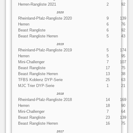
Herren-Rangliste 2021
2
92
2020
Rheinland-Pfalz-Rangliste 2020
9
139
Herren
6
76
Beast Rangliste
6
92
Beast Rangliste Herren
5
43
2019
Rheinland-Pfalz-Rangliste 2019
5
174
Herren
5
95
Mini-Challenger
7
107
Beast Rangliste
17
75
Beast Rangliste Herren
13
38
TFBS Koblenz DYP-Serie
25
63
MJC Trier DYP-Serie
1
21
2018
Rheinland-Pfalz-Rangliste 2018
14
169
Herren
18
90
Mini-Challenger
7
64
Beast Rangliste
23
139
Beast Rangliste Herren
16
75
2017