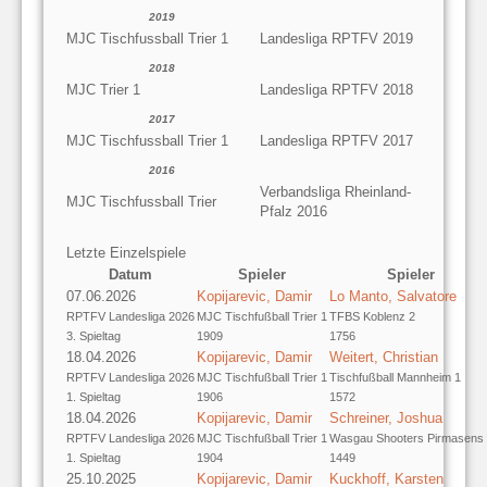
2019
MJC Tischfussball Trier 1
Landesliga RPTFV 2019
2018
MJC Trier 1
Landesliga RPTFV 2018
2017
MJC Tischfussball Trier 1
Landesliga RPTFV 2017
2016
Verbandsliga Rheinland-
MJC Tischfussball Trier
Pfalz 2016
Letzte Einzelspiele
Datum
Spieler
Spieler
07.06.2026
Kopijarevic, Damir
Lo Manto, Salvatore
RPTFV Landesliga 2026
MJC Tischfußball Trier 1
TFBS Koblenz 2
3. Spieltag
1909
1756
18.04.2026
Kopijarevic, Damir
Weitert, Christian
RPTFV Landesliga 2026
MJC Tischfußball Trier 1
Tischfußball Mannheim 1
1. Spieltag
1906
1572
18.04.2026
Kopijarevic, Damir
Schreiner, Joshua
RPTFV Landesliga 2026
MJC Tischfußball Trier 1
Wasgau Shooters Pirmasens
1. Spieltag
1904
1449
25.10.2025
Kopijarevic, Damir
Kuckhoff, Karsten