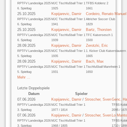
RPTFV Landesliga 2025
MJC Tischfußball Trier 1
TFBS Koblenz 2
6. Spieltag
1925
1661
25.10.2025
Kopijarevic, Damir
Cordeiro, Renato Manuel
RPTFV Landesliga 2025
MJC Tischfußball Trier 1
Altricher Soccer Club
6. Spieltag
1941
1829
25.10.2025
Kopijarevic, Damir
Bartz, Thorsten
RPTFV Landesliga 2025
MJC Tischfußball Trier 1
TFC Kaisersesch 1
6. Spieltag
1939
1500
28.09.2025
Kopijarevic, Damir
Zerotzki, Eric
RPTFV Landesliga 2025
MJC Tischfußball Trier 1
1. Kicker Club Kaiserslautern
5. Spieltag
1935
1665
28.09.2025
Kopijarevic, Damir
Bach, Max
RPTFV Landesliga 2025
MJC Tischfußball Trier 1
Tischfußball Mannheim 1
5. Spieltag
1931
1650
Mehr …
Letzte Doppelspiele
Datum
Spieler
07.06.2026
Kopijarevic, Damir
/
Stroscher, Sven
Genc, H
RPTFV Landesliga 2026
MJC Tischfußball Trier 1
TFBS Kobl
3. Spieltag
1977 / 1814
2095 / 167
07.06.2026
Kopijarevic, Damir
/
Stroscher, Sven
Lo Manto
RPTFV Landesliga 2026
MJC Tischfußball Trier 1
TFBS Kobl
3. Spieltag
1968 / 1805
1710 / 189