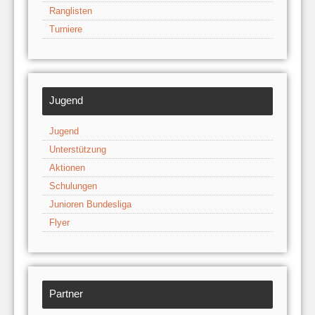
Ranglisten
Turniere
Jugend
Jugend
Unterstützung
Aktionen
Schulungen
Junioren Bundesliga
Flyer
Partner