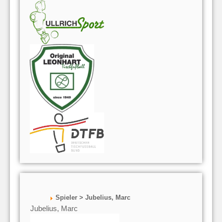
Spieler > Jubelius, Marc
Jubelius, Marc