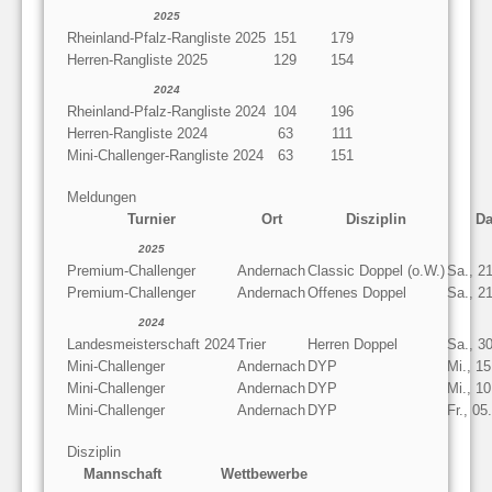
2025
Rheinland-Pfalz-Rangliste 2025
151
179
Herren-Rangliste 2025
129
154
2024
Rheinland-Pfalz-Rangliste 2024
104
196
Herren-Rangliste 2024
63
111
Mini-Challenger-Rangliste 2024
63
151
Meldungen
Turnier
Ort
Disziplin
D
2025
Premium-Challenger
Andernach
Classic Doppel (o.W.)
Sa., 2
Premium-Challenger
Andernach
Offenes Doppel
Sa., 2
2024
Landesmeisterschaft 2024
Trier
Herren Doppel
Sa., 3
Mini-Challenger
Andernach
DYP
Mi., 1
Mini-Challenger
Andernach
DYP
Mi., 1
Mini-Challenger
Andernach
DYP
Fr., 05
Disziplin
Mannschaft
Wettbewerbe