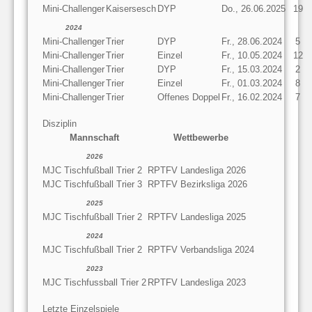
Mini-Challenger
Kaisersesch
DYP
Do., 26.06.2025
19
2024
Mini-Challenger
Trier
DYP
Fr., 28.06.2024
5
Mini-Challenger
Trier
Einzel
Fr., 10.05.2024
12
Mini-Challenger
Trier
DYP
Fr., 15.03.2024
2
Mini-Challenger
Trier
Einzel
Fr., 01.03.2024
8
Mini-Challenger
Trier
Offenes Doppel
Fr., 16.02.2024
7
Disziplin
Mannschaft
Wettbewerbe
2026
MJC Tischfußball Trier 2
RPTFV Landesliga 2026
MJC Tischfußball Trier 3
RPTFV Bezirksliga 2026
2025
MJC Tischfußball Trier 2
RPTFV Landesliga 2025
2024
MJC Tischfußball Trier 2
RPTFV Verbandsliga 2024
2023
MJC Tischfussball Trier 2
RPTFV Landesliga 2023
Letzte Einzelspiele