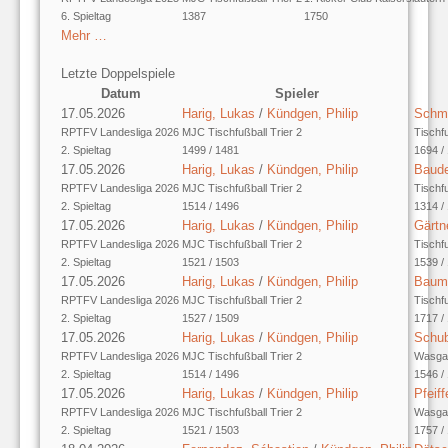
6. Spieltag
1387
1750
Mehr …
Letzte Doppelspiele
Datum
Spieler
17.05.2026
Harig, Lukas
/
Kündgen, Philip
Schmi
RPTFV Landesliga 2026
MJC Tischfußball Trier 2
Tischf
2. Spieltag
1499 / 1481
1694 /
17.05.2026
Harig, Lukas
/
Kündgen, Philip
Baude
RPTFV Landesliga 2026
MJC Tischfußball Trier 2
Tischf
2. Spieltag
1514 / 1496
1314 /
17.05.2026
Harig, Lukas
/
Kündgen, Philip
Gärtne
RPTFV Landesliga 2026
MJC Tischfußball Trier 2
Tischf
2. Spieltag
1521 / 1503
1539 /
17.05.2026
Harig, Lukas
/
Kündgen, Philip
Baum
RPTFV Landesliga 2026
MJC Tischfußball Trier 2
Tischf
2. Spieltag
1527 / 1509
1717 /
17.05.2026
Harig, Lukas
/
Kündgen, Philip
Schub
RPTFV Landesliga 2026
MJC Tischfußball Trier 2
Wasga
2. Spieltag
1514 / 1496
1546 /
17.05.2026
Harig, Lukas
/
Kündgen, Philip
Pfeif
RPTFV Landesliga 2026
MJC Tischfußball Trier 2
Wasga
2. Spieltag
1521 / 1503
1757 /