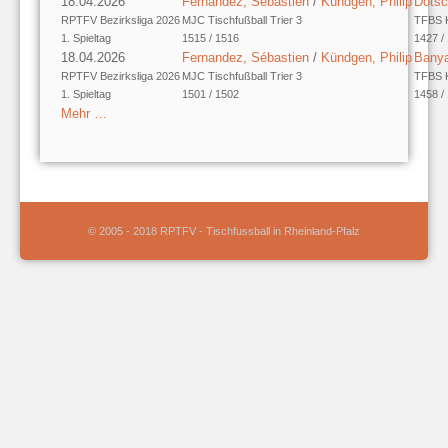
18.04.2026
Fernandez, Sébastien
/
Kündgen, Philip
Dötsc
RPTFV Bezirksliga 2026
MJC Tischfußball Trier 3
TFBS K
1. Spieltag
1515 / 1516
1427 /
18.04.2026
Fernandez, Sébastien
/
Kündgen, Philip
Banya
RPTFV Bezirksliga 2026
MJC Tischfußball Trier 3
TFBS K
1. Spieltag
1501 / 1502
1458 /
Mehr …
© 2005 - 2018 RPTFV - Tischfussball in Rheinland-Pfalz