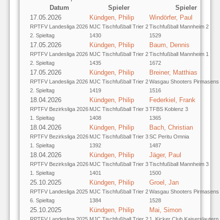
Datum
Spieler
Spieler
17.05.2026
Kündgen, Philip
Windörfer, Paul
RPTFV Landesliga 2026
MJC Tischfußball Trier 2
Tischfußball Mannheim 2
2. Spieltag
1430
1529
17.05.2026
Kündgen, Philip
Baum, Dennis
RPTFV Landesliga 2026
MJC Tischfußball Trier 2
Tischfußball Mannheim 1
2. Spieltag
1435
1672
17.05.2026
Kündgen, Philip
Breiner, Matthias
RPTFV Landesliga 2026
MJC Tischfußball Trier 2
Wasgau Shooters Pirmasens
2. Spieltag
1419
1516
18.04.2026
Kündgen, Philip
Federkiel, Frank
RPTFV Bezirksliga 2026
MJC Tischfußball Trier 3
TFBS Koblenz 3
1. Spieltag
1408
1365
18.04.2026
Kündgen, Philip
Bach, Christian
RPTFV Bezirksliga 2026
MJC Tischfußball Trier 3
SC Peritu Omnia
1. Spieltag
1392
1487
18.04.2026
Kündgen, Philip
Jäger, Paul
RPTFV Bezirksliga 2026
MJC Tischfußball Trier 3
Tischfußball Mannheim 3
1. Spieltag
1401
1500
25.10.2025
Kündgen, Philip
Groel, Jan
RPTFV Landesliga 2025
MJC Tischfußball Trier 2
Wasgau Shooters Pirmasens
6. Spieltag
1384
1528
25.10.2025
Kündgen, Philip
Mai, Simon
RPTFV Landesliga 2025
MJC Tischfußball Trier 2
1. Kicker Club Kaiserslautern