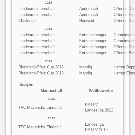
2015
Landesmeisterschaft
Andernach
Offenes Dop
Landesmeisterschaft
Andernach
Offenes Ein
Challenger
Neuwied
Offenes Dop
2014
Landesmeisterschaft
Katzenelnbogen
Gemeinsame
Landesmeisterschaft
Katzenelnbogen
Gemeinsame
Landesmeisterschaft
Katzenelnbogen
Offenes Dop
Landesmeisterschaft
Katzenelnbogen
Offenes Ein
2013
Rheinland-Pfalz Cup 2013
Mendig
Herren Dopp
Rheinland-Pfalz Cup 2013
Mendig
Herren Einz
Disziplin
Mannschaft
Wettbewerbe
2022
RPTFV
TFC Mavericks Einrich 1
Landesliga 2022
2019
Landesliga
TFC Mavericks Einrich 1
RPTFV 2019