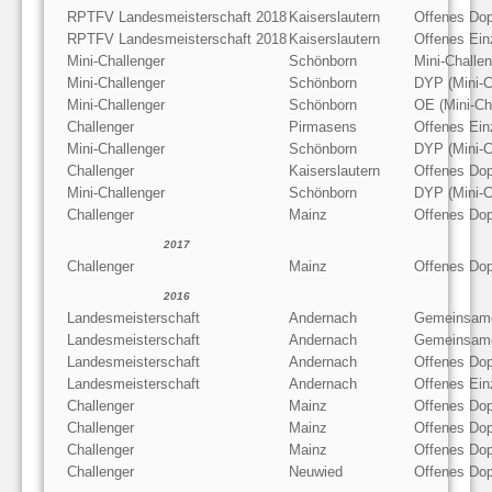
RPTFV Landesmeisterschaft 2018
Kaiserslautern
Offenes Dop
RPTFV Landesmeisterschaft 2018
Kaiserslautern
Offenes Ein
Mini-Challenger
Schönborn
Mini-Challe
Mini-Challenger
Schönborn
DYP (Mini-C
Mini-Challenger
Schönborn
OE (Mini-Ch
Challenger
Pirmasens
Offenes Ein
Mini-Challenger
Schönborn
DYP (Mini-C
Challenger
Kaiserslautern
Offenes Dop
Mini-Challenger
Schönborn
DYP (Mini-C
Challenger
Mainz
Offenes Dop
2017
Challenger
Mainz
Offenes Dop
2016
Landesmeisterschaft
Andernach
Gemeinsame
Landesmeisterschaft
Andernach
Gemeinsame
Landesmeisterschaft
Andernach
Offenes Dop
Landesmeisterschaft
Andernach
Offenes Ein
Challenger
Mainz
Offenes Dop
Challenger
Mainz
Offenes Dop
Challenger
Mainz
Offenes Dop
Challenger
Neuwied
Offenes Dop