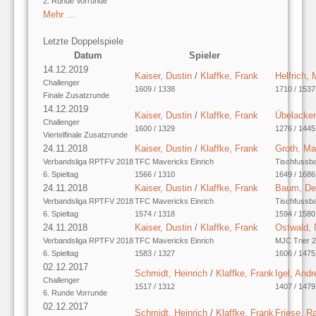
2. Runde Vorrunde
Mehr …
Letzte Doppelspiele
Datum
Spieler
14.12.2019
Kaiser, Dustin
/
Klaffke, Frank
Helfrich, 
Challenger
1609 / 1338
1710 / 1537
Finale Zusatzrunde
14.12.2019
Kaiser, Dustin
/
Klaffke, Frank
Übelacker
Challenger
1600 / 1329
1276 / 1445
Viertelfinale Zusatzrunde
24.11.2018
Kaiser, Dustin
/
Klaffke, Frank
Groth, Ma
Verbandsliga RPTFV 2018
TFC Mavericks Einrich
Tischfussb
6. Spieltag
1566 / 1310
1649 / 1686
24.11.2018
Kaiser, Dustin
/
Klaffke, Frank
Baum, De
Verbandsliga RPTFV 2018
TFC Mavericks Einrich
Tischfussb
6. Spieltag
1574 / 1318
1594 / 1580
24.11.2018
Kaiser, Dustin
/
Klaffke, Frank
Ostwald, 
Verbandsliga RPTFV 2018
TFC Mavericks Einrich
MJC Trier 2
6. Spieltag
1583 / 1327
1606 / 1475
02.12.2017
Schmidt, Heinrich
/
Klaffke, Frank
Igel, And
Challenger
1517 / 1312
1407 / 1479
6. Runde Vorrunde
02.12.2017
Schmidt, Heinrich
/
Klaffke, Frank
Friese, Ra