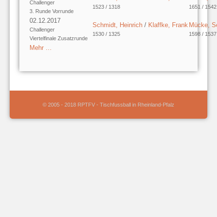
Challenger
1523 / 1318
1651 / 1542
3. Runde Vorrunde
02.12.2017
Schmidt, Heinrich
/
Klaffke, Frank
Mücke, S
Challenger
1530 / 1325
1598 / 1537
Viertelfinale Zusatzrunde
Mehr …
© 2005 - 2018 RPTFV - Tischfussball in Rheinland-Pfalz