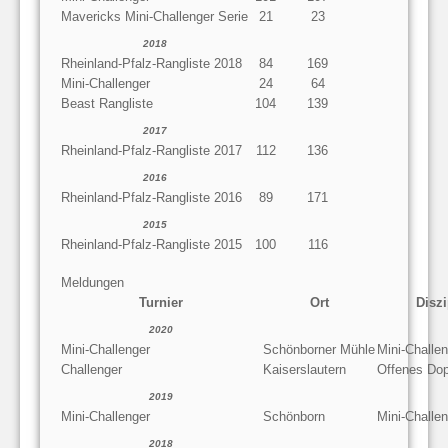
Mavericks Mini-Challenger Serie
21
23
2018
Rheinland-Pfalz-Rangliste 2018
84
169
Mini-Challenger
24
64
Beast Rangliste
104
139
2017
Rheinland-Pfalz-Rangliste 2017
112
136
2016
Rheinland-Pfalz-Rangliste 2016
89
171
2015
Rheinland-Pfalz-Rangliste 2015
100
116
Meldungen
Turnier
Ort
Diszi
2020
Mini-Challenger
Schönborner Mühle
Mini-Challe
Challenger
Kaiserslautern
Offenes Dop
2019
Mini-Challenger
Schönborn
Mini-Challe
2018