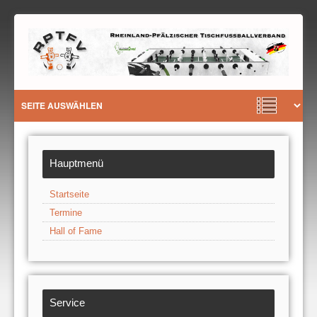
Hauptmenü
Startseite
Termine
Hall of Fame
Service