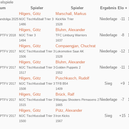
elspiele
tum
Spieler
Spieler
Ergebnis
Elo +
Hilgers, Götz
Marschall, Markus
Niederlage
-11
ndsliga 2025
MJC Tischfußball Trier 3
KickNix Trier
1486
1528
Hilgers, Götz
Bluhm, Alexander
Niederlage
-8
 RPTFV 2018
MJC Trier 3
TFC Limburg Warriors
1494
1637
Hilgers, Götz
Compaengjan, Chuchrat
Niederlage
-12
 RPTFV 2017
MJC Tischfussball Trier 3
Lokomotive Saar AK
1506
1528
Hilgers, Götz
Bluhm, Alexander
Niederlage
-11
 RPTFV 2017
MJC Tischfussball Trier 3
Golden Puppets 2
1517
1552
Hilgers, Götz
Puschkasch, Rudolf
Sieg
+9
 RPTFV 2017
MJC Tischfussball Trier 3
TFB B54
1508
1409
Hilgers, Götz
Brück, Ralf
Niederlage
-7
 RPTFV 2017
MJC Tischfussball Trier 3
Wasgau Shooters Pirmasens 2
1515
1665
Hilgers, Götz
Pütz, Alexander
Sieg
+15
 RPTFV 2017
MJC Tischfussball Trier 3
Iron Kicks
1500
1567