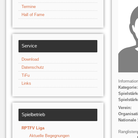
Termine
Hall of Fame
Service
Download
Datenschutz
TiFu
Informatio
Links
Kategorie:
Spielstärk
Spielstärk
Verein:
Organisat
Spielbetrieb
Nationale 
RPTFV Liga
Ranglisten
Aktuelle Begegnungen